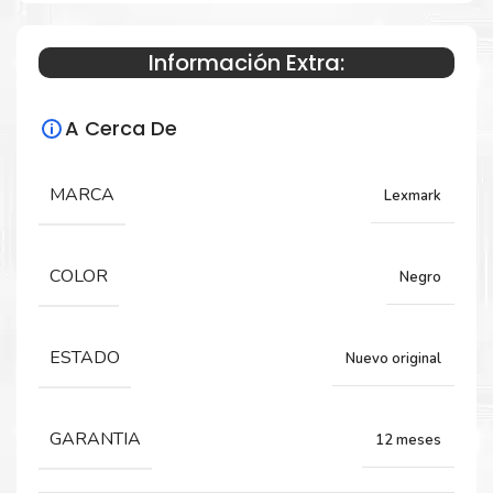
Información Extra:
Especificaciones Técnicas
A Cerca De
Para impresoras:
Toner para impresora MS823, MS824,
MARCA
Lexmark
MS825, MS826, MX722, MX725.
COLOR
Negro
Rendimiento:
55,000 Páginas.
ESTADO
Nuevo original
GARANTIA
12 meses