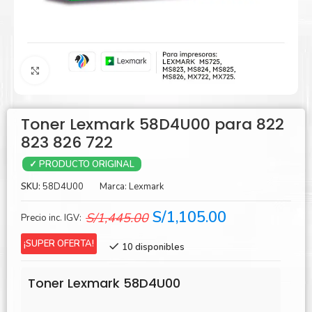
Agrandar
Toner Lexmark 58D4U00 para 822
823 826 722
✓ PRODUCTO ORIGINAL
SKU:
58D4U00
Marca:
Lexmark
El
El
S/
1,105.00
S/
1,445.00
Precio inc. IGV:
precio
precio
¡SUPER OFERTA!
10 disponibles
original
actual
era:
es:
Toner Lexmark 58D4U00
S/1,445.00.
S/1,105.00.