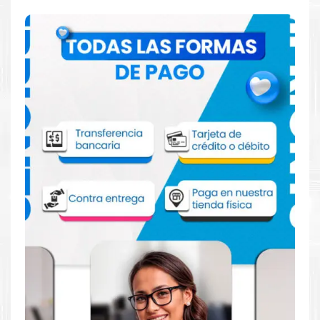
Comprar Toner Lexmark 58D4U00 para
impresora 822 823 825 826 722
Aprovecha nuestra experiencia y atención para adquirir tus
productos. Tenemos promociones todos los dias. Escríbenos o
visítanos hoy para encontrar la solución perfecta para tu
impresora
Lexmark
, como la
Toner Lexmark 58D4U00 para
impresora 822 823 824 825 826 722 725
.
Dónde comprar Toner Lexmark 58D4U00
para impresora 822 823 825 826 722 en
Lima o para provincia