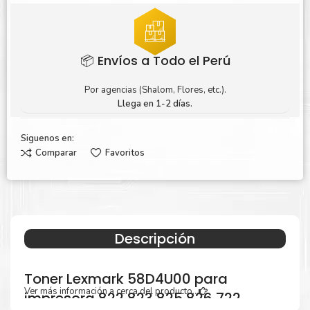
📦 Envíos a Todo el Perú
Por agencias (Shalom, Flores, etc.).
Llega en 1-2 días.
Siguenos en:
Comparar
Favoritos
Descripción
Toner Lexmark 58D4U00 para
Ver más información a cerca del producto...
impresora 822 823 825 826 722