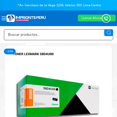
📍
Av. Garcilaso de la Vega 1236, Interior 303, Lima Centro
Llamar Ahora
-24%