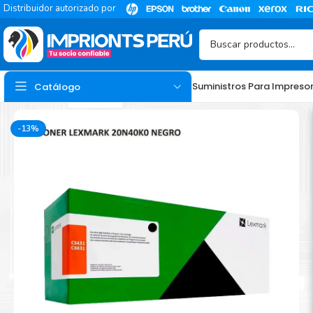
Distribuidor autorizado por
Suministros Para Impreso
Catálogo
-13%
TINTA
Tinta Hp
Tinta Epson
Tinta Canon