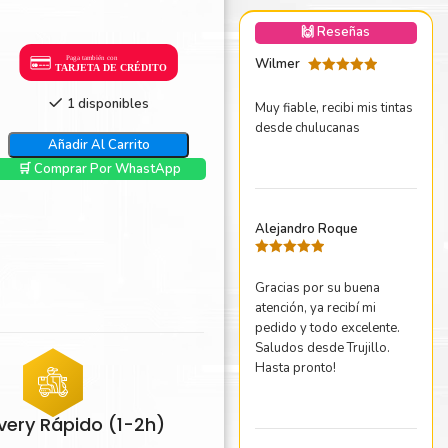
nica Minolta
🙌 Reseñas
harp
Wilmer
Valorado
con
5
de 5
1 disponibles
Muy fiable, recibi mis tintas
desde chulucanas
Añadir Al Carrito
🛒 Comprar Por WhastApp
Alejandro Roque
Valorado
con
5
de 5
Gracias por su buena
atención, ya recibí mi
pedido y todo excelente.
Saludos desde Trujillo.
Hasta pronto!
ivery Rápido (1-2h)