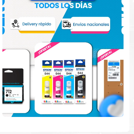
e
ular.