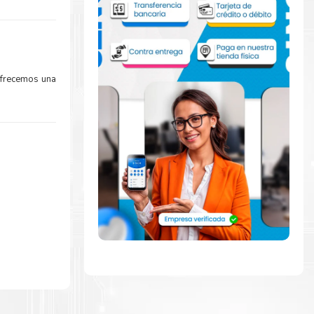
Ofrecemos una
idamente con
 para comenzar