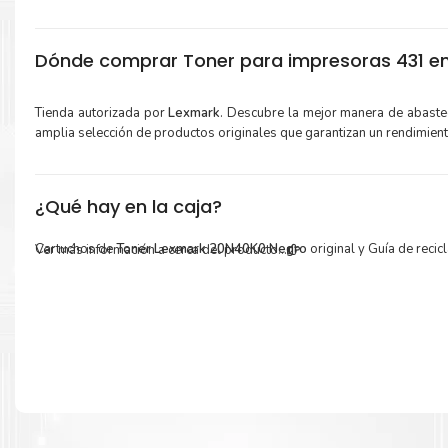
Dónde comprar Toner para impresoras 431 en
Tienda autorizada por
Lexmark
. Descubre la mejor manera de abaste
amplia selección de productos originales que garantizan un rendimien
¿Qué hay en la caja?
Cartuchos de
Toner Lexmark 20N40K0 Negro
original y Guía de recicl
Ver más información a cerca del producto...
Más información:
Estamos autorizados por
Lexmark
.
Hacemos envíos al por mayor 
para empresas privadas, del estado y público en general.
Garantizamos el cumplimiento de su requerimiento de
Toner L
20N40K0 Negro
para su despacho.