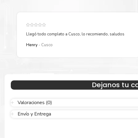
Llegó todo completo a Cusco, lo recomiendo, saludos
Henry
Cusco
Hecho para ser confiable
Dejanos tu c
Confíe en el rendimiento, tanto si imprime en blanco y negro como
color.
Valoraciones (0)
Envío y Entrega