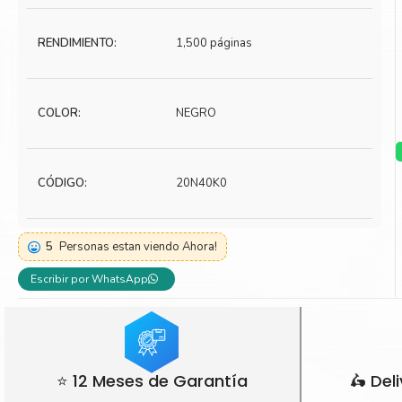
Toner Kyocera
Toner Ko
RENDIMIENTO:
1,500 páginas
Toner Canon
Toner S
COLOR:
NEGRO
CÓDIGO:
20N40K0
5
Personas estan viendo Ahora!
Escribir por WhatsApp
⭐ 12 Meses de Garantía
🛵 Del