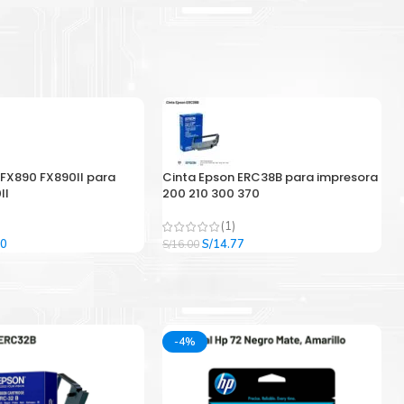
 FX890 FX890II para
Cinta Epson ERC38B para impresora
II
200 210 300 370
(1)
El
El
El
00
S/
14.77
S/
16.00
precio
precio
precio
l
actual
original
actual
es:
era:
es:
9.
S/33.00.
S/16.00.
S/14.77.
-4%