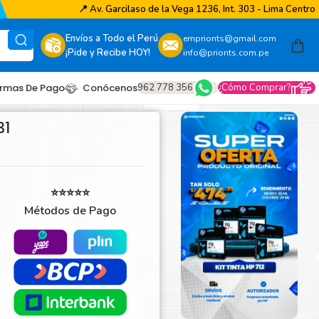
📍
Av. Garcilaso de la Vega 1236, Int. 303 - Lima Centro
Envíos a Todo el Perú
emprionts@gmail.com
¡Pide y Recibe HOY!
info@prionts.com.pe
962 778 356
¿Cómo Comprar?
rmas De Pago
Conócenos
31
⭐⭐⭐⭐⭐
Métodos de Pago
other
amsung
coh