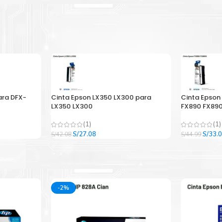
ara DFX-
Cinta Epson LX350 LX300 para
Cinta Epson
LX350 LX300
FX890 FX890
(1)
(1)
El
El
El
S/
27.08
S/
33.
S/
42.08
S/
44.99
precio
precio
precio
original
actual
origina
era:
es:
era:
.
S/42.08.
S/27.08.
S/44.9
-2%