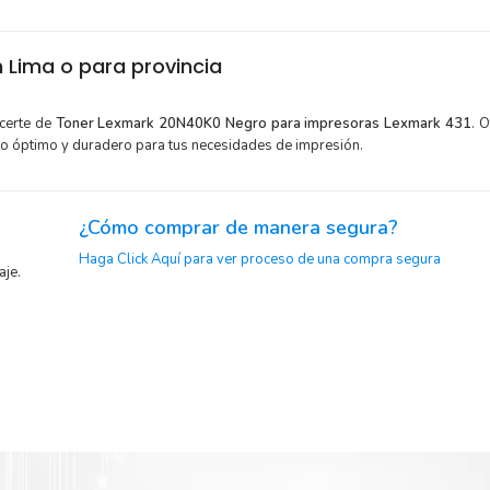
 Lima o para provincia
certe de
Toner Lexmark 20N40K0 Negro para impresoras Lexmark 431
. 
to óptimo y duradero para tus necesidades de impresión.
¿Cómo comprar de manera segura?
Haga Click Aquí para ver proceso de una compra segura
aje.
y menor
Sustituya sus cartuchos de
Toner Lexmark 20N40K0 Negro
ráp
la extracción automática de sellado y el embalaje fácil de abrir
exmark
a imprimir enseguida.