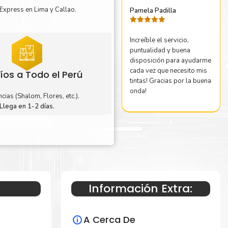
Express en Lima y Callao.
Pamela Padilla
Valorado
con
5
de 5
Increíble el servicio,
puntualidad y buena
disposición para ayudarme
cada vez que necesito mis
íos a Todo el Perú
tintas! Gracias por la buena
onda!
cias (Shalom, Flores, etc.).
Llega en 1-2 días.
Información Extra:
A Cerca De