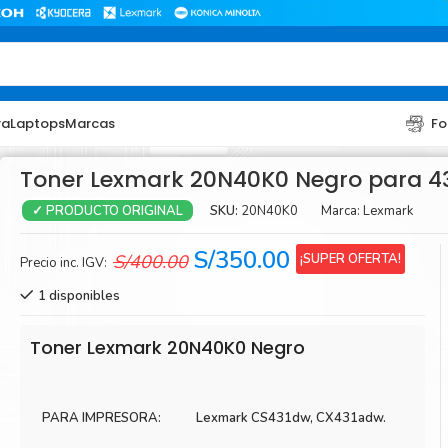
ra
Laptops
Marcas
Fo
Toner Lexmark 20N40K0 Negro para 4
SKU:
20N40K0
Marca:
Lexmark
✓ PRODUCTO ORIGINAL
El
El
S/
350.00
¡SUPER OFERTA!
S/
400.00
Precio inc. IGV:
precio
precio
1 disponibles
original
actual
era:
es:
TONER
TONER
Toner Lexmark 20N40K0 Negro
S/400.00.
S/350.00.
Toner Hp
Toner Br
Toner Xerox
Toner S
PARA IMPRESORA:
Lexmark CS431dw, CX431adw.
Toner Lexmark
Toner Ri