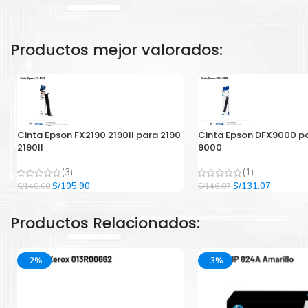
Productos mejor valorados:
Cinta Epson FX2190 2190II para 2190
Cinta Epson DFX9000 p
2190II
9000
(3)
(1)
El
El
El
El
S/
105.90
S/
131.07
S/
140.00
S/
146.07
precio
precio
precio
precio
original
actual
original
actual
Productos Relacionados:
era:
es:
era:
es:
S/140.00.
S/105.90.
S/146.07.
S/131.07
-2%
-3%