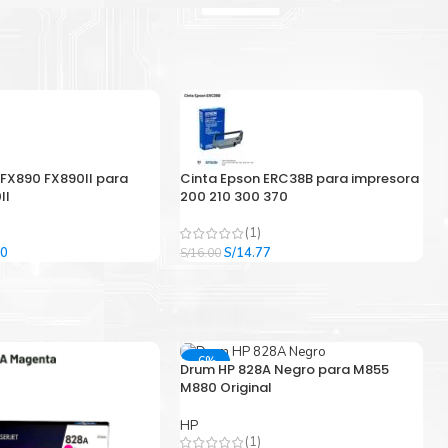
 FX890 FX890II para
Cinta Epson ERC38B para impresora
II
200 210 300 370
(1)
El
El
El
00
S/
14.77
S/
16.00
precio
precio
precio
l
actual
original
actual
es:
era:
es:
9.
S/33.00.
S/16.00.
S/14.77.
-6%
Drum HP 828A Negro para M855
M880 Original
HP
(1)