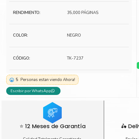
Toner Kyocera
Toner Ko
RENDIMIENTO:
35,000 PÁGINAS
Toner Canon
Toner S
COLOR:
NEGRO
CÓDIGO:
TK-7237
5
Personas estan viendo Ahora!
Escribir por WhatsApp
⭐ 12 Meses de Garantía
🛵 Del