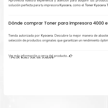
Aprovecha nuestra experiencia y atención para adquirir tus produc
solución perfecta para tu impresora
Kyocera
, como el
Toner Kyocera 
Dónde comprar Toner para impresora 4000 en
Tienda autorizada por
Kyocera
. Descubre la mejor manera de abast
selección de productos originales que garantizan un rendimiento ópti
Ver más información a cerca del producto...
¿Qué hay en la caja?
Cartuchos de
Toner Kyocera TK-7237
original y Guía de reciclaje.
Más información:
Estamos autorizados por
Kyocera
.
Hacemos envíos al por mayor 
para empresas privadas, del estado y público en general.
Garantizamos el cumplimiento de su requerimiento de
Toner Kyoc