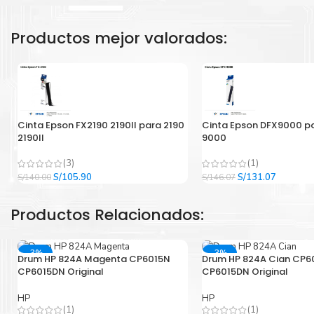
Productos mejor valorados:
Cinta Epson FX2190 2190II para 2190
Cinta Epson DFX9000 p
2190II
9000
(3)
(1)
El
El
El
El
S/
105.90
S/
131.07
S/
140.00
S/
146.07
precio
precio
precio
precio
original
actual
original
actual
Productos Relacionados:
era:
es:
era:
es:
S/140.00.
S/105.90.
S/146.07.
S/131.07
-3%
-3%
Drum HP 824A Magenta CP6015N
Drum HP 824A Cian CP6
CP6015DN Original
CP6015DN Original
HP
HP
(1)
(1)