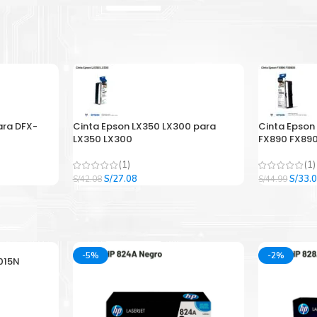
ara DFX-
Cinta Epson LX350 LX300 para
Cinta Epson
LX350 LX300
FX890 FX890
(1)
(1)
El
El
El
S/
27.08
S/
33.
S/
42.08
S/
44.99
precio
precio
precio
original
actual
origina
era:
es:
era:
.
S/42.08.
S/27.08.
S/44.9
-5%
-2%
015N