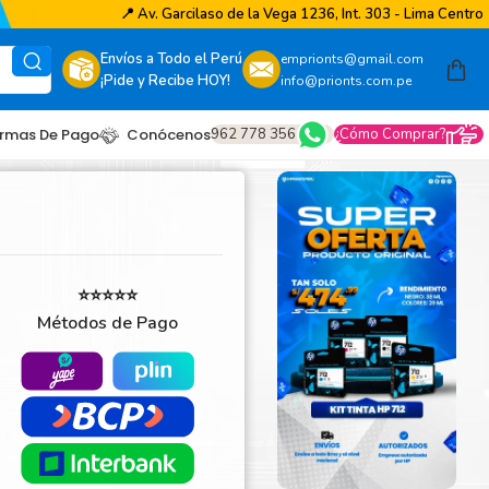
📍
Av. Garcilaso de la Vega 1236, Int. 303 - Lima Centro
Envíos a Todo el Perú
emprionts@gmail.com
¡Pide y Recibe HOY!
info@prionts.com.pe
962 778 356
¿Cómo Comprar?
rmas De Pago
Conócenos
⭐⭐⭐⭐⭐
Métodos de Pago
other
amsung
coh