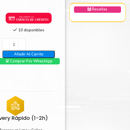
nica Minolta
🙌 Reseñas
harp
10 disponibles
Añadir Al Carrito
🛒 Comprar Por WhastApp
ivery Rápido (1-2h)