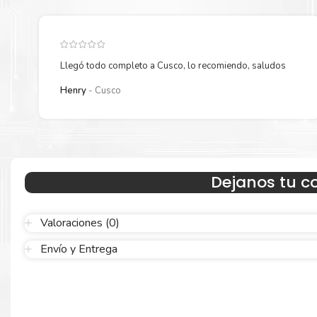
7237
para su despacho.
Llegó todo completo a Cusco, lo recomiendo, saludos
Henry
Cusco
Dejanos tu c
Hecho para ser confiable
Confíe en el rendimiento uniforme de
Kyocera
, tanto si imprime 
Valoraciones (0)
blanco y negro como en color. Descubra más
Aquí
.
Envío y Entrega