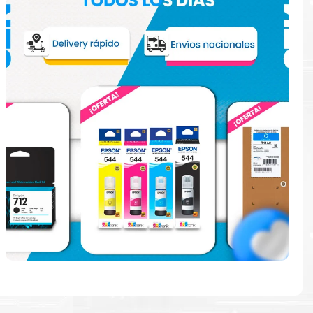
e
en la