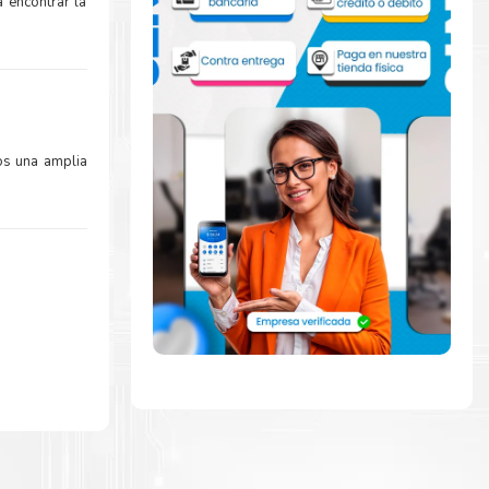
 encontrar la
os una amplia
mente con la
ara comenzar a