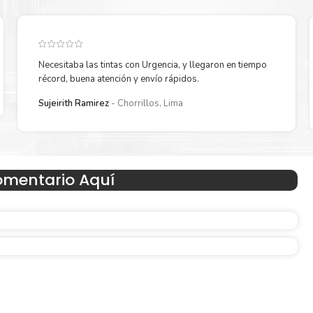
Necesitaba las tintas con Urgencia, y llegaron en tiempo
récord, buena atención y envío rápidos.
Sujeirith Ramirez
Chorrillos, Lima
omentario Aquí
Hecho para ser fácil de usar
en
Simple y fácil de usar. Nuestros cartuchos e impresoras
hechos para facilitar la carga, la impresión y los result