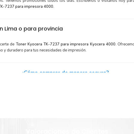
tos. Tenemos promociones todos los dias. Escríbenos o visítanos hoy para
TK-7237 para impresora 4000
.
 Lima o para provincia
ecerte de
Toner Kyocera TK-7237 para impresora Kyocera 4000
. Ofrecem
mo y duradero para tus necesidades de impresión.
¿Cómo comprar de manera segura?
Haga Click Aquí para ver proceso de una compra segura
y menor
Sustituya sus cartuchos de
Toner Kyocera TK-7237
rápida
extracción automática de sellado y el embalaje fácil de abrir p
Valoraciones de Clientes
era TK-
imprimir enseguida.