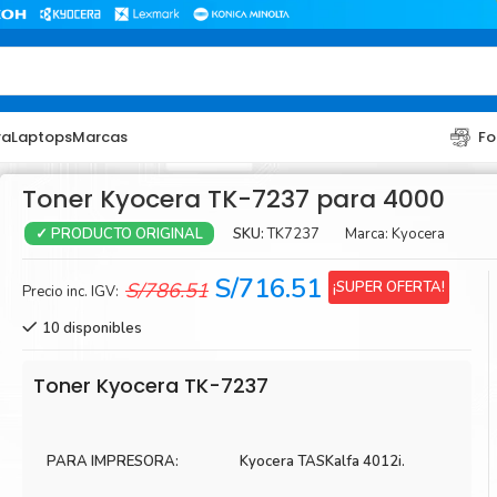
ra
Laptops
Marcas
Fo
Toner Kyocera TK-7237 para 4000
SKU:
TK7237
Marca:
Kyocera
✓ PRODUCTO ORIGINAL
El
El
S/
716.51
¡SUPER OFERTA!
S/
786.51
Precio inc. IGV:
precio
precio
10 disponibles
original
actual
era:
es:
TONER
TONER
Toner Kyocera TK-7237
S/786.51.
S/716.51.
Toner Hp
Toner Br
Toner Xerox
Toner S
PARA IMPRESORA:
Kyocera TASKalfa 4012i.
Toner Lexmark
Toner Ri