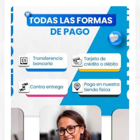
Comprar Toner Kyocera TK-5272M
Magenta para impresora 6230 6630
Aprovecha nuestra experiencia y atención para adquirir tus
productos. Tenemos promociones todos los dias. Escríbenos o
visítanos hoy para encontrar la solución perfecta para tu
impresora
Kyocera
, como el
Toner Kyocera TK-5272M
Magenta para impresora 6230 6630
.