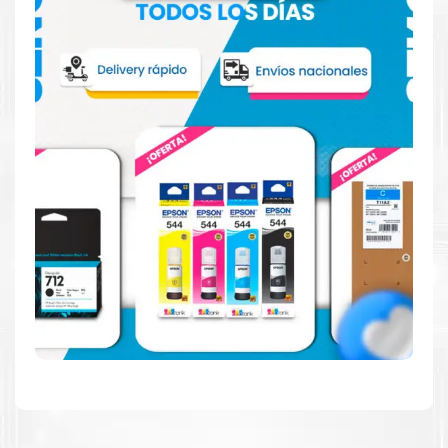
Hecho para ser confiable
Confíe en el rendimiento uniforme de
Kyocera
, tanto si
imprime en blanco y negro como en color. Descubra
más
Aquí
.
Hecho para ser fácil de usar
Simple y fácil de usar. Nuestros cartuchos e impresoras
están hechos para facilitar la carga, la impresión y los
resultados.