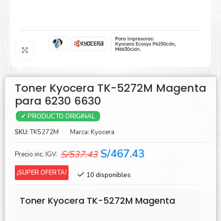
Agrandar
Toner Kyocera TK-5272M Magenta
para 6230 6630
✓ PRODUCTO ORIGINAL
SKU:
TK5272M
Marca:
Kyocera
El
El
S/
467.43
S/
537.43
Precio inc. IGV:
precio
precio
¡SUPER OFERTA!
10 disponibles
original
actual
era:
es:
Toner Kyocera TK-5272M Magenta
S/537.43.
S/467.43.