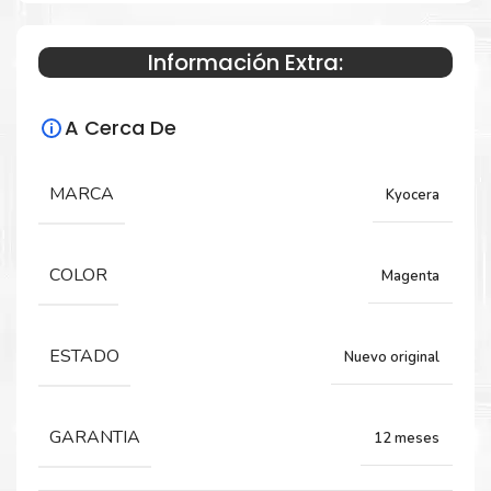
Información Extra:
Especificaciones Técnicas
A Cerca De
Para impresoras:
Toner para impresora Kyocera Ecosys
MARCA
Kyocera
P6230cdn, M6630cidn.
COLOR
Magenta
Rendimiento:
6,000 Páginas
ESTADO
Nuevo original
GARANTIA
12 meses