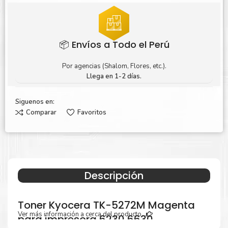
📦 Envíos a Todo el Perú
Por agencias (Shalom, Flores, etc.).
Llega en 1-2 días.
Siguenos en:
Comparar
Favoritos
Descripción
Toner Kyocera TK-5272M Magenta
Ver más información a cerca del producto...
para impresora 6230 6630