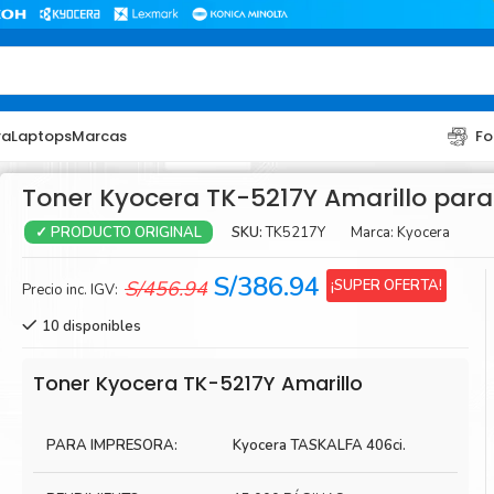
ra
Laptops
Marcas
Fo
Toner Kyocera TK-5217Y Amarillo para
SKU:
TK5217Y
Marca:
Kyocera
✓ PRODUCTO ORIGINAL
El
El
S/
386.94
¡SUPER OFERTA!
S/
456.94
Precio inc. IGV:
precio
precio
10 disponibles
original
actual
era:
es:
TONER
TONER
Toner Kyocera TK-5217Y Amarillo
S/456.94.
S/386.94.
Toner Hp
Toner Br
PARA IMPRESORA:
Kyocera TASKALFA 406ci.
Toner Xerox
Toner S
Toner Lexmark
Toner Ri