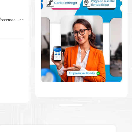
Ofrecemos una
o
rápidamente
de abrir para