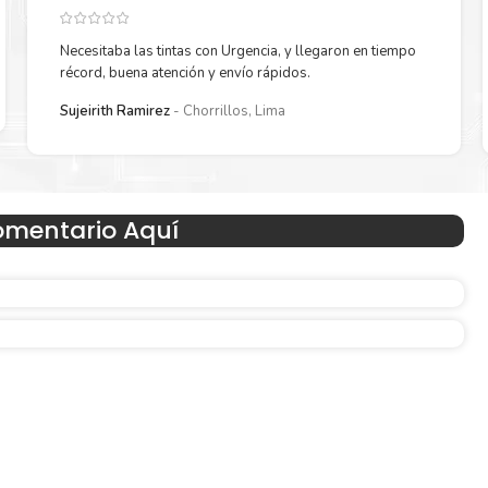
Necesitaba las tintas con Urgencia, y llegaron en tiempo
récord, buena atención y envío rápidos.
Reduzca el consumo de energía
Sujeirith Ramirez
Chorrillos, Lima
 un
Consuma un 21 % menos de energía en promedio en com
con la generación anterior.
omentario Aquí
Amigables con el Medio Ambient
Al elegir Cartuchos Originales
HP
, usted está participand
economía circular.