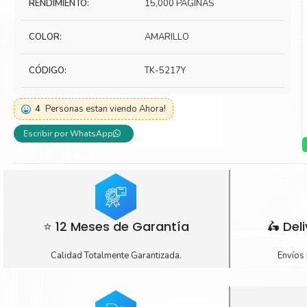
RENDIMIENTO:
15,000 PÁGINAS
Toner Kyocera
Toner Ko
COLOR:
AMARILLO
Toner Canon
Toner S
CÓDIGO:
TK-5217Y
4
Personas estan viendo Ahora!
Escribir por WhatsApp
⭐ 12 Meses de Garantía
🛵 Del
Calidad Totalmente Garantizada.
Envíos 