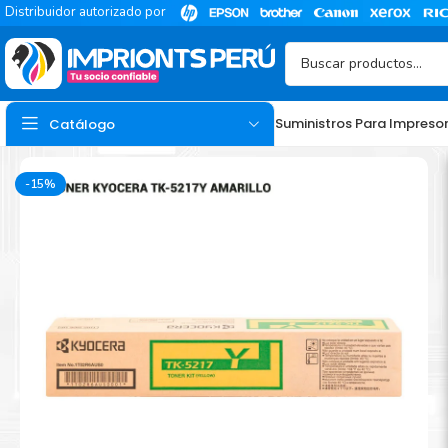
Distribuidor autorizado por
Suministros Para Impreso
Catálogo
-15%
TINTA
Tinta Hp
Tinta Epson
Tinta Canon