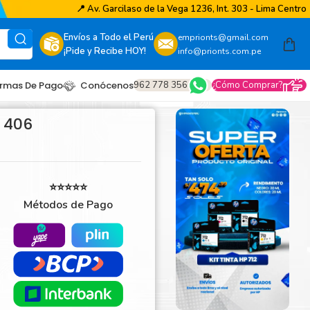
📍
Av. Garcilaso de la Vega 1236, Int. 303 - Lima Centro
Envíos a Todo el Perú
emprionts@gmail.com
¡Pide y Recibe HOY!
info@prionts.com.pe
962 778 356
¿Cómo Comprar?
rmas De Pago
Conócenos
 406
⭐⭐⭐⭐⭐
Métodos de Pago
other
amsung
coh