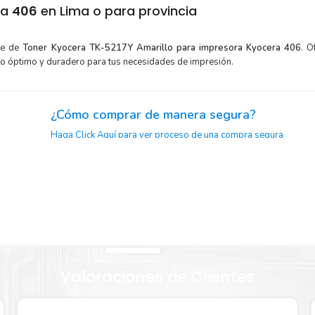
ra
406
en Lima o para provincia
te de
Toner Kyocera TK-5217Y Amarillo para impresora Kyocera 406
. 
to óptimo y duradero para tus necesidades de impresión.
¿Cómo comprar de manera segura?
Haga Click Aquí para ver proceso de una compra segura
iclaje.
or para
Sustituya sus cartuchos de
Toner Kyocera TK-5217Y Amarill
con la extracción automática de sellado y el embalaje fácil 
era TK-
comenzar a imprimir enseguida.
Valoraciones de Clientes