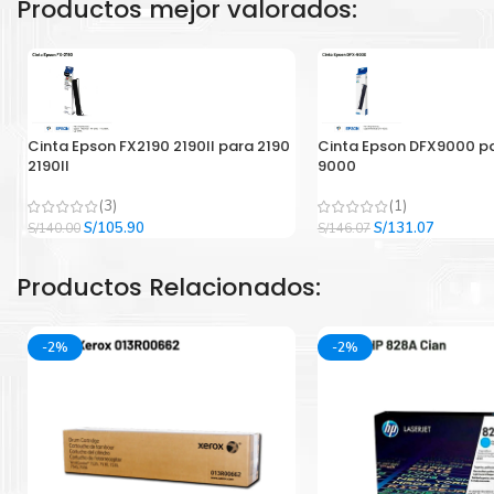
Productos mejor valorados:
Cinta Epson FX2190 2190II para 2190
Cinta Epson DFX9000 p
2190II
9000
(3)
(1)
El
El
El
El
S/
105.90
S/
131.07
S/
140.00
S/
146.07
precio
precio
precio
precio
original
actual
original
actual
Productos Relacionados:
era:
es:
era:
es:
S/140.00.
S/105.90.
S/146.07.
S/131.07
-2%
-2%