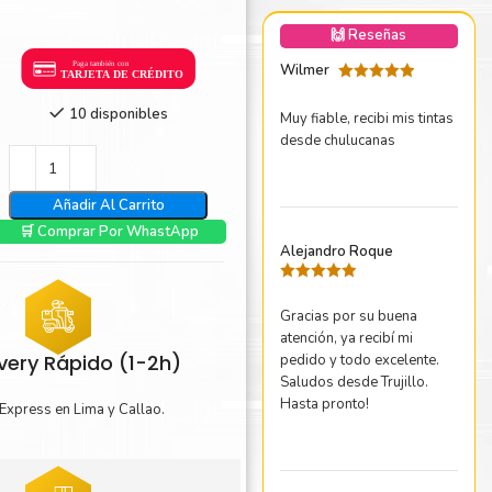
nica Minolta
🙌 Reseñas
harp
Wilmer
Valorado
con
5
de 5
10 disponibles
Muy fiable, recibi mis tintas
desde chulucanas
Añadir Al Carrito
🛒 Comprar Por WhastApp
Alejandro Roque
Valorado
con
5
de 5
Gracias por su buena
atención, ya recibí mi
ivery Rápido (1-2h)
pedido y todo excelente.
Saludos desde Trujillo.
Hasta pronto!
Express en Lima y Callao.