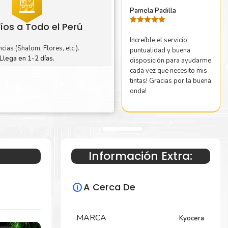
Pamela Padilla
íos a Todo el Perú
Valorado
con
5
de 5
Increíble el servicio,
cias (Shalom, Flores, etc.).
puntualidad y buena
Llega en 1-2 días.
disposición para ayudarme
cada vez que necesito mis
tintas! Gracias por la buena
onda!
Información Extra:
A Cerca De
MARCA
Kyocera