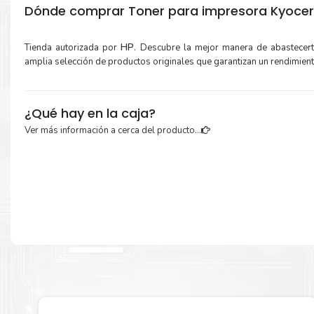
Dónde comprar Toner para impresora Kyoce
Tienda autorizada por
HP
. Descubre la mejor manera de abastecer
amplia selección de productos originales que garantizan un rendimien
¿Qué hay en la caja?
Ver más información a cerca del producto...
Cartuchos de
Toner Kyocera TK-5217Y Amarillo
original y Guía de rec
Más información:
Estamos autorizados por
HP
.
Hacemos envíos al por mayor y men
empresas privadas, del estado y público en general.
Garantizamos el cumplimiento de su requerimiento de
Toner Kyoc
5217Y Amarillo
para su despacho.