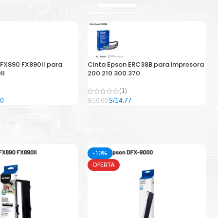
 FX890 FX890II para
Cinta Epson ERC38B para impresora
II
200 210 300 370
(1)
El
El
El
00
S/
14.77
S/
16.00
precio
precio
precio
l
actual
original
actual
es:
era:
es:
9.
S/33.00.
S/16.00.
S/14.77.
-10%
OFERTA