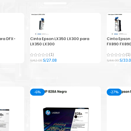
ara DFX-
Cinta Epson LX350 LX300 para
Cinta Epson
LX350 LX300
FX890 FX890
(1)
(1)
El
El
El
S/
27.08
S/
33.
S/
42.08
S/
44.99
precio
precio
precio
original
actual
origina
era:
es:
era:
.
S/42.08.
S/27.08.
S/44.9
-6%
-27%