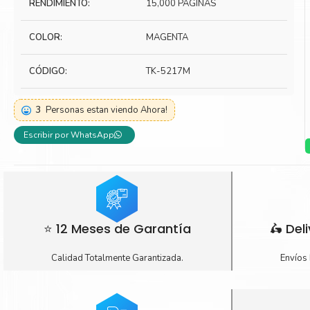
RENDIMIENTO:
15,000 PÁGINAS
Toner Kyocera
Toner Ko
COLOR:
MAGENTA
Toner Canon
Toner S
CÓDIGO:
TK-5217M
3
Personas estan viendo Ahora!
Escribir por WhatsApp
⭐ 12 Meses de Garantía
🛵 Del
Calidad Totalmente Garantizada.
Envíos 