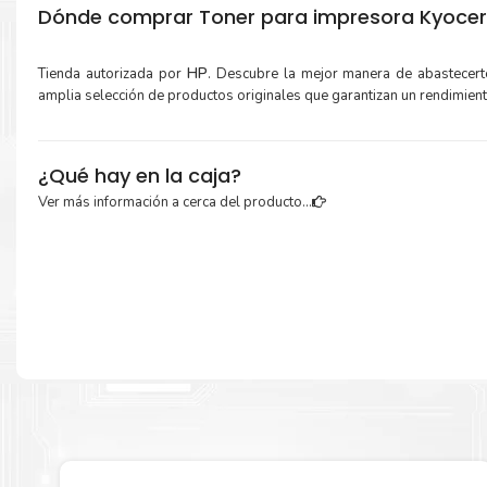
Dónde comprar Toner para impresora Kyoce
Tienda autorizada por
HP
. Descubre la mejor manera de abastecer
amplia selección de productos originales que garantizan un rendimien
¿Qué hay en la caja?
Ver más información a cerca del producto...
Cartuchos de
Toner Kyocera TK-5217M Magenta
original y Guía de re
Más información:
Estamos autorizados por
HP
.
Hacemos envíos al por mayor y men
empresas privadas, del estado y público en general.
Garantizamos el cumplimiento de su requerimiento de
Toner Kyoc
5217M Magenta
para su despacho.