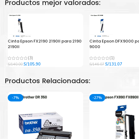
Productos mejor valorados:
Cinta Epson FX2190 2190II para 2190
Cinta Epson DFX9000 p
2190II
9000
(3)
(1)
El
El
El
El
S/
105.90
S/
131.07
S/
140.00
S/
146.07
precio
precio
precio
precio
original
actual
original
actual
Productos Relacionados:
era:
es:
era:
es:
S/140.00.
S/105.90.
S/146.07.
S/131.07
-7%
-27%