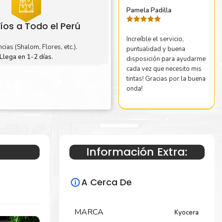
Pamela Padilla
íos a Todo el Perú
Valorado
con
5
de 5
Increíble el servicio,
cias (Shalom, Flores, etc.).
puntualidad y buena
Llega en 1-2 días.
disposición para ayudarme
cada vez que necesito mis
tintas! Gracias por la buena
onda!
Información Extra:
A Cerca De
MARCA
Kyocera