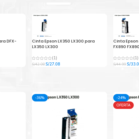
ara DFX-
Cinta Epson LX350 LX300 para
Cinta Epson
LX350 LX300
FX890 FX890
(1)
(1)
El
El
El
S/
27.08
S/
33.
S/
42.08
S/
44.99
precio
precio
precio
original
actual
origina
era:
es:
era:
.
S/42.08.
S/27.08.
S/44.9
-36%
-24%
OFERTA