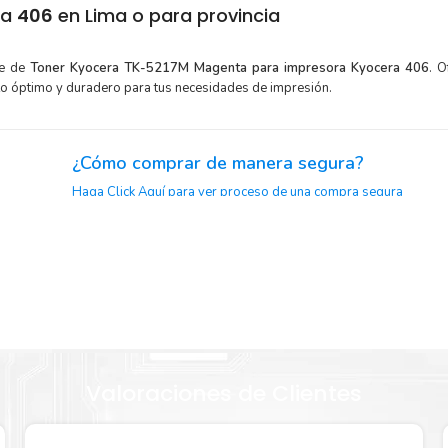
ra
406
en Lima o para provincia
te de
Toner Kyocera TK-5217M Magenta para impresora Kyocera 406
. 
to óptimo y duradero para tus necesidades de impresión.
¿Cómo comprar de manera segura?
Haga Click Aquí para ver proceso de una compra segura
ciclaje.
or para
Sustituya sus cartuchos de
Toner Kyocera TK-5217M Magent
con la extracción automática de sellado y el embalaje fácil 
era TK-
comenzar a imprimir enseguida.
Valoraciones de Clientes