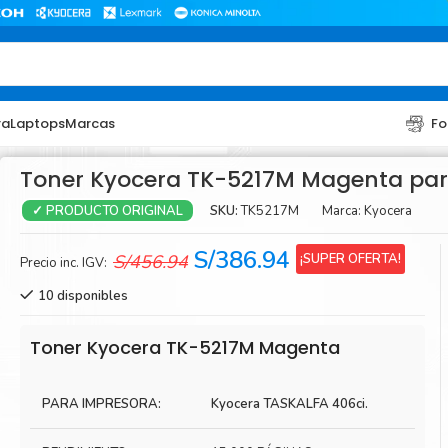
ra
Laptops
Marcas
Fo
Toner Kyocera TK-5217M Magenta pa
SKU:
TK5217M
Marca:
Kyocera
✓ PRODUCTO ORIGINAL
El
El
S/
386.94
¡SUPER OFERTA!
S/
456.94
Precio inc. IGV:
precio
precio
10 disponibles
original
actual
era:
es:
TONER
TONER
Toner Kyocera TK-5217M Magenta
S/456.94.
S/386.94.
Toner Hp
Toner Br
PARA IMPRESORA:
Kyocera TASKALFA 406ci.
Toner Xerox
Toner S
Toner Lexmark
Toner Ri