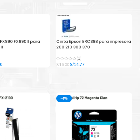
 FX890 FX890II para
Cinta Epson ERC38B para impresora
II
200 210 300 370
(1)
El
El
El
00
S/
14.77
S/
16.00
precio
precio
precio
l
actual
original
actual
es:
era:
es:
9.
S/33.00.
S/16.00.
S/14.77.
-4%