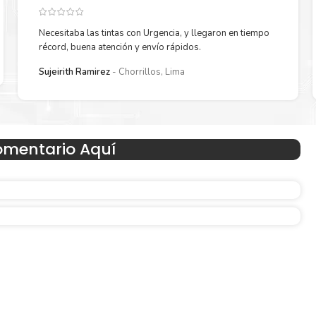
Necesitaba las tintas con Urgencia, y llegaron en tiempo
récord, buena atención y envío rápidos.
Reduzca el consumo de energía
Sujeirith Ramirez
Chorrillos, Lima
 un
Consuma un 21 % menos de energía en promedio en com
con la generación anterior.
omentario Aquí
Amigables con el Medio Ambient
Al elegir Cartuchos Originales
HP
, usted está participand
economía circular.