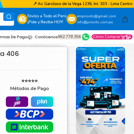
📍
Av. Garcilaso de la Vega 1236, Int. 303 - Lima Centro
Envíos a Todo el Perú
emprionts@gmail.com
¡Pide y Recibe HOY!
info@prionts.com.pe
962 778 356
¿Cómo Comprar?
rmas De Pago
Conócenos
ra 406
⭐⭐⭐⭐⭐
Métodos de Pago
other
amsung
coh