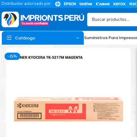
Distribuidor autorizado por
Suministros Para Impreso
Catálogo
-15%
TINTA
Tinta Hp
Tinta Epson
Tinta Canon