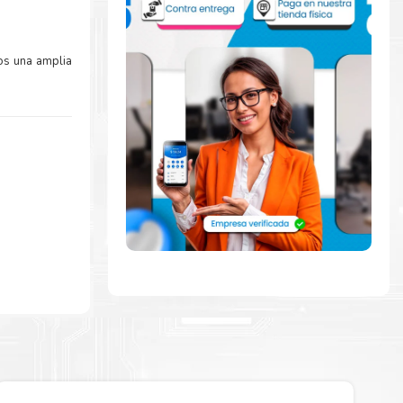
os una amplia
idamente con
 para comenzar