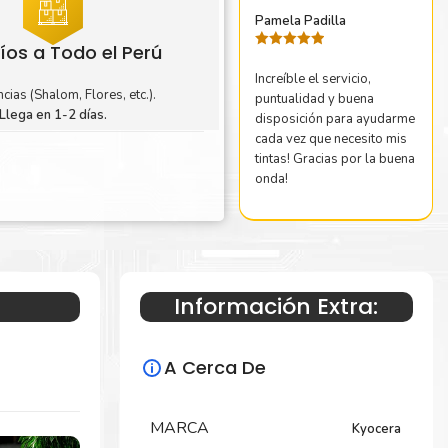
Pamela Padilla
íos a Todo el Perú
Valorado
con
5
de 5
Increíble el servicio,
cias (Shalom, Flores, etc.).
puntualidad y buena
Llega en 1-2 días.
disposición para ayudarme
cada vez que necesito mis
tintas! Gracias por la buena
onda!
Información Extra:
A Cerca De
MARCA
Kyocera