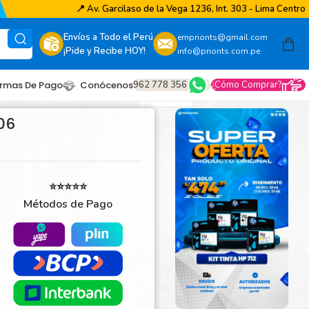
📍
Av. Garcilaso de la Vega 1236, Int. 303 - Lima Centro
Envíos a Todo el Perú
emprionts@gmail.com
¡Pide y Recibe HOY!
info@prionts.com.pe
962 778 356
¿Cómo Comprar?
rmas De Pago
Conócenos
06
⭐⭐⭐⭐⭐
Métodos de Pago
other
amsung
coh