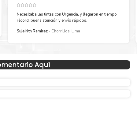
Necesitaba las tintas con Urgencia, y llegaron en tiempo
récord, buena atención y envío rápidos.
Reduzca el consumo de energía
Sujeirith Ramirez
Chorrillos, Lima
 un
Consuma un 21 % menos de energía en promedio en com
con la generación anterior.
omentario Aquí
Amigables con el Medio Ambient
Al elegir Cartuchos Originales
HP
, usted está participand
economía circular.