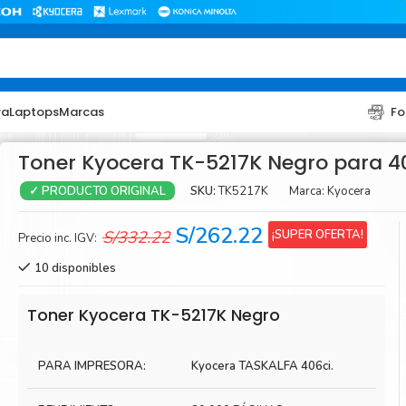
ra
Laptops
Marcas
Fo
Toner Kyocera TK-5217K Negro para 4
SKU:
TK5217K
Marca:
Kyocera
✓ PRODUCTO ORIGINAL
El
El
S/
262.22
¡SUPER OFERTA!
S/
332.22
Precio inc. IGV:
precio
precio
10 disponibles
original
actual
era:
es:
TONER
TONER
Toner Kyocera TK-5217K Negro
S/332.22.
S/262.22.
Toner Hp
Toner Br
PARA IMPRESORA:
Kyocera TASKALFA 406ci.
Toner Xerox
Toner S
Toner Lexmark
Toner Ri