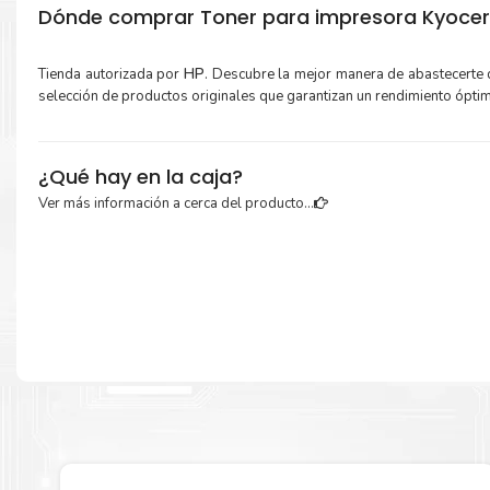
Dónde comprar Toner para impresora Kyoce
Tienda autorizada por
HP
. Descubre la mejor manera de abastecerte
selección de productos originales que garantizan un rendimiento ópti
¿Qué hay en la caja?
Ver más información a cerca del producto...
Cartuchos de
Toner Kyocera TK-5217K Negro
original y Guía de recicl
Más información:
Estamos autorizados por
HP
.
Hacemos envíos al por mayor y men
empresas privadas, del estado y público en general.
Garantizamos el cumplimiento de su requerimiento de
Toner Kyoc
5217K Negro
para su despacho.