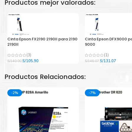
Productos mejor valorados:
Cinta Epson FX2190 2190II para 2190
Cinta Epson DFX9000 p
2190II
9000
(3)
(1)
El
El
El
El
S/
105.90
S/
131.07
S/
140.00
S/
146.07
precio
precio
precio
precio
original
actual
original
actual
Productos Relacionados:
era:
es:
era:
es:
S/140.00.
S/105.90.
S/146.07.
S/131.07
-2%
-7%