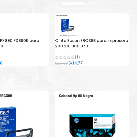
 FX890 FX890II para
Cinta Epson ERC38B para impresora
II
200 210 300 370
(1)
El
El
El
00
S/
14.77
S/
16.00
precio
precio
precio
l
actual
original
actual
es:
era:
es:
9.
S/33.00.
S/16.00.
S/14.77.