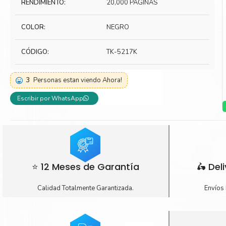
RENDIMIENTO:
20,000 PÁGINAS
Toner Kyocera
Toner Ko
COLOR:
NEGRO
Toner Canon
Toner S
CÓDIGO:
TK-5217K
3
Personas estan viendo Ahora!
Escribir por WhatsApp
⭐ 12 Meses de Garantía
🛵 Del
Calidad Totalmente Garantizada.
Envíos 