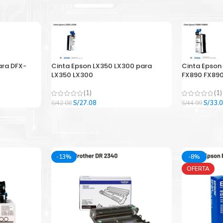
ara DFX-
Cinta Epson LX350 LX300 para
Cinta Epson
LX350 LX300
FX890 FX890
(1)
(1)
El
El
El
S/
27.08
S/
33.
S/
42.08
S/
44.99
precio
precio
precio
original
actual
origina
era:
es:
era:
.
S/42.08.
S/27.08.
S/44.9
-13%
-8%
OFERTA