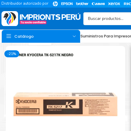
Distribuidor autorizado por
Suministros Para Impreso
Catálogo
-21%
TINTA
Tinta Hp
Tinta Epson
Tinta Canon