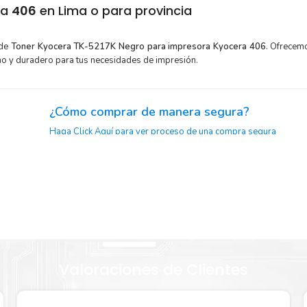
ra
406
en Lima o para provincia
 de
Toner Kyocera TK-5217K Negro para impresora Kyocera 406
. Ofrecem
mo y duradero para tus necesidades de impresión.
¿Cómo comprar de manera segura?
Haga Click Aquí para ver proceso de una compra segura
aje.
or para
Sustituya sus cartuchos de
Toner Kyocera TK-5217K Negro
ráp
la extracción automática de sellado y el embalaje fácil de abrir
era TK-
a imprimir enseguida.
Valoraciones de Clientes