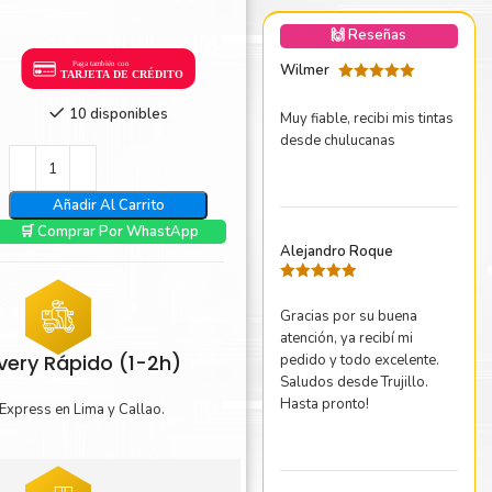
nica Minolta
🙌 Reseñas
harp
Wilmer
Valorado
con
5
de 5
10 disponibles
Muy fiable, recibi mis tintas
desde chulucanas
Añadir Al Carrito
🛒 Comprar Por WhastApp
Alejandro Roque
Valorado
con
5
de 5
Gracias por su buena
atención, ya recibí mi
ivery Rápido (1-2h)
pedido y todo excelente.
Saludos desde Trujillo.
Hasta pronto!
Express en Lima y Callao.