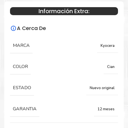
Información Extra:
Especificaciones Técnicas
A Cerca De
Para impresoras:
Toner para impresora Kyocera TASKALFA
MARCA
Kyocera
306ci.
COLOR
Cian
Rendimiento:
7,000 PÁGINAS
ESTADO
Nuevo original
GARANTIA
12 meses