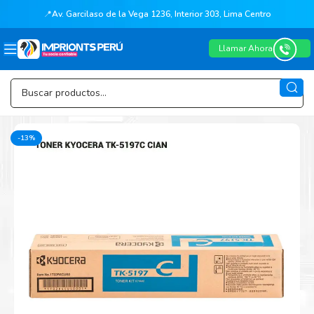
📍
Av. Garcilaso de la Vega 1236, Interior 303, Lima Centro
Llamar Ahora
-13%