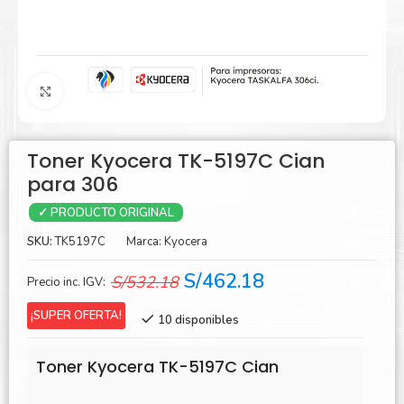
Agrandar
Toner Kyocera TK-5197C Cian
para 306
✓ PRODUCTO ORIGINAL
SKU:
TK5197C
Marca:
Kyocera
El
El
S/
462.18
S/
532.18
Precio inc. IGV:
precio
precio
¡SUPER OFERTA!
10 disponibles
original
actual
era:
es:
Toner Kyocera TK-5197C Cian
S/532.18.
S/462.18.