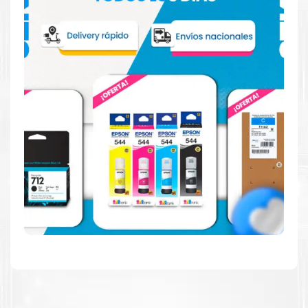
Reduzca el consumo de energía
Consuma un 21 % menos de energía en promedio en
comparación con la generación anterior.
Calidad en la que puede confiar
Resultados de precisión, página tras página, para
mantener su empresa funcionando perfectamente.
Amigables con el Medio Ambiente
Al elegir Cartuchos Originales
HP
, usted está
participando en la economía circular.