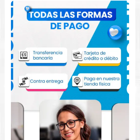
Comprar Toner Kyocera TK-5197C Cian
para impresora 306
Aprovecha nuestra experiencia y atención para adquirir tus
productos. Tenemos promociones todos los dias. Escríbenos o
visítanos hoy para encontrar la solución perfecta para tu
impresora
HP
, como la
Toner Kyocera TK-5197C Cian para
impresora Kyocera 306
.
Dónde comprar Toner para impresora
Kyocera
306
en Lima o para provincia