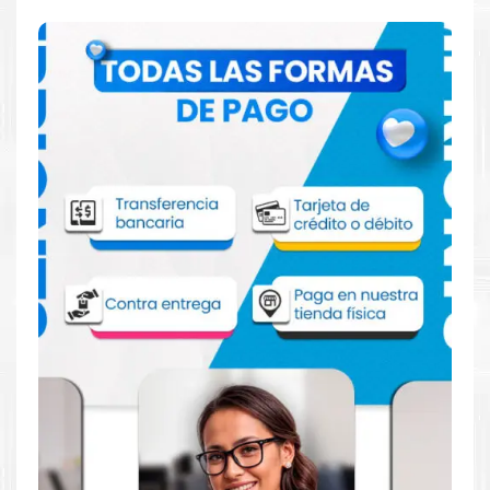
Comprar Toner Kyocera TK-4107 para
impresora 1800 1801 2200 2201
Aprovecha nuestra experiencia y atención para adquirir tus
productos. Tenemos promociones todos los dias. Escríbenos o
visítanos hoy para encontrar la solución perfecta para tu
impresora
Kyocera
, como el
Toner Kyocera TK-4107 para
impresora Kyocera 1800 1801 2200 2201
.