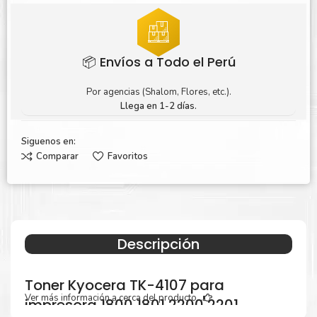
📦 Envíos a Todo el Perú
Por agencias (Shalom, Flores, etc.).
Llega en 1-2 días.
Siguenos en:
Comparar
Favoritos
Descripción
Toner Kyocera TK-4107 para
Ver más información a cerca del producto...
impresora 1800 1801 2200 2201