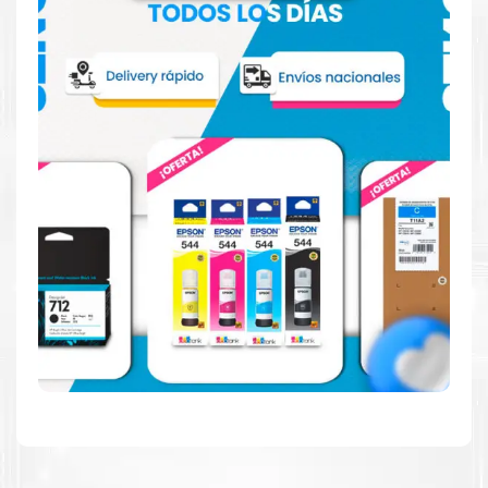
Hecho para ser confiable
Confíe en el rendimiento uniforme de
Kyocera
, tanto si
imprime en blanco y negro como en color. Descubra
más
Aquí
.
Hecho para ser fácil de usar
Simple y fácil de usar. Nuestros cartuchos e impresoras
están hechos para facilitar la carga, la impresión y los