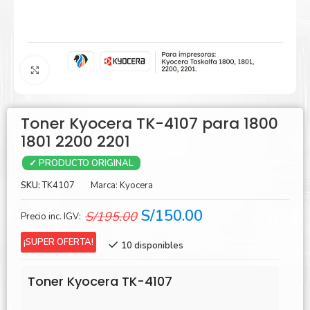
Agrandar
Toner Kyocera TK-4107 para 1800
1801 2200 2201
✓ PRODUCTO ORIGINAL
SKU:
TK4107
Marca:
Kyocera
El
El
S/
150.00
S/
195.00
Precio inc. IGV:
precio
precio
¡SUPER OFERTA!
10 disponibles
original
actual
era:
es:
Toner Kyocera TK-4107
S/195.00.
S/150.00.