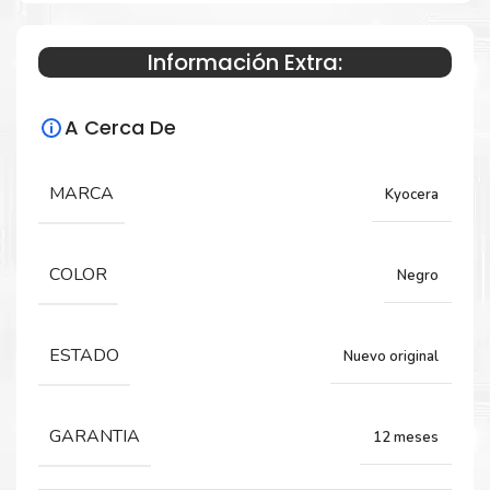
Información Extra:
Especificaciones Técnicas
A Cerca De
Para impresoras:
Toner para impresora Kyocera Taskalfa
MARCA
Kyocera
1800, 1801, 2200, 2201.
COLOR
Negro
Rendimiento:
15,000 PÁGINAS
ESTADO
Nuevo original
GARANTIA
12 meses