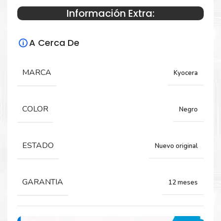
Información Extra:
Especificaciones Técnicas
A Cerca De
Para impresoras:
Kyocera
Mita FS-
Toner para impresora
MARCA
Kyocera
1020D, KM-1500
COLOR
Negro
Rendimiento:
7,200 Páginas
ESTADO
Nuevo original
GARANTIA
12 meses