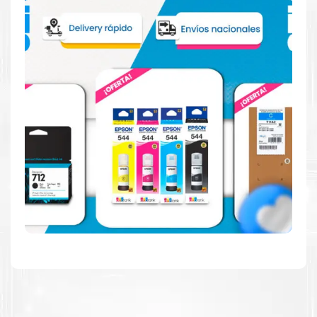
Hecho para ser confiable
Confíe en el rendimiento uniforme de
Kyocera
, tanto si
imprime en blanco y negro como en color. Descubra
más
Aquí
.
Hecho para ser fácil de usar
Simple y fácil de usar. Nuestros cartuchos e impresoras
están hechos para facilitar la carga, la impresión y los
resultados.