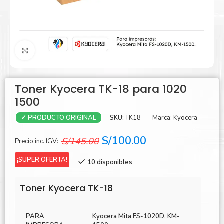
Agrandar
Toner Kyocera TK-18 para 1020
1500
SKU:
TK18
Marca:
Kyocera
✓ PRODUCTO ORIGINAL
El
El
S/
100.00
S/
145.00
Precio inc. IGV:
precio
precio
¡SUPER OFERTA!
10 disponibles
original
actual
era:
es:
Toner Kyocera TK-18
S/145.00.
S/100.00.
PARA
Kyocera Mita FS-1020D, KM-