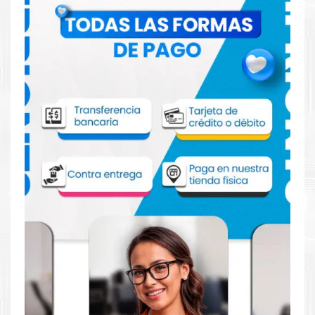
Comprar Toner Kyocera TK-18 para
impresora 1020 1500
Aprovecha nuestra experiencia y atención para adquirir tus
productos. Tenemos promociones todos los dias. Escríbenos o
visítanos hoy para encontrar la solución perfecta para tu
impresora
Kyocera
, como el
Toner Kyocera TK-18 para
impresora 1020 1500
.