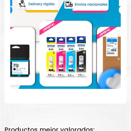
Consuma un 21 % menos de energía en promedio en
comparación con la generación anterior.
Calidad en la que puede confiar
Resultados de precisión, página tras página, para
mantener su empresa funcionando perfectamente.
Amigables con el Medio Ambiente
Al elegir Cartuchos Originales
HP
, usted está
participando en la economía circular.
Productos mejor valorados: