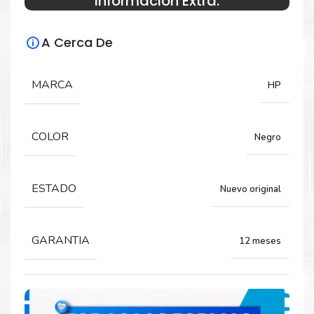
Información Extra:
Especificaciones Técnicas
A Cerca De
Para impresoras:
toner para impresora HP LaserJet M631,
MARCA
HP
M632, M633, M607, M608, M609.
COLOR
Negro
Rendimiento:
9,000 páginas
ESTADO
Nuevo original
GARANTIA
12 meses