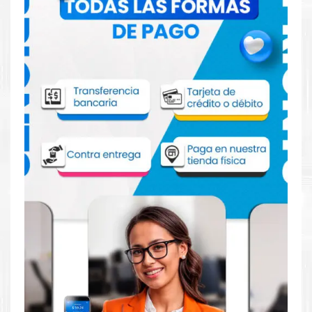
Comprar Tóner hp 87a negro para
impresora HP M631 632
Aprovecha nuestra experiencia y atención para adquirir tus
productos. Tenemos promociones todos los días. Escríbenos o
visítanos hoy para encontrar la solución perfecta para tu
impresora
HP
, como la
Tóner hp 87a negro para impresoras
HP LaserJet M631, M632, M633, M607, M608, M609.
Dónde comprar toner para impresora HP
M631 632 en Lima o para provincia
Tienda autorizada por
HP
. Descubre la mejor manera de
abastecerte de
Tóner hp 87a negro para impresora HP