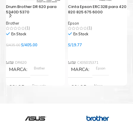
Drum Brother DR 620 para
Cinta Epson ERC32B para 420
C
5340D 5370
820 825 675 6000
i
Brother
Epson
E
(1)
(1)
En Stock
En Stock
El
El
S/
405.00
S/
19.77
S/
435.00
S/
precio
precio
Añadir Al Carrito
Añadir Al Carrito
original
actual
era:
es:
SKU:
DR620
SKU:
C43S015371
S
S/435.00.
S/405.00.
Brother
Epson
MARCA
MARCA
Repuesto
Negro
COLOR
COLOR
Nuevo original
Nuevo original
ESTADO
ESTADO
12 meses
12 meses
GARANTIA
GARANTIA