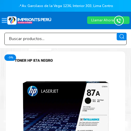
📍
Av. Garcilaso de la Vega 1236, Interior 303, Lima Centro
Llamar Ahora
-9%