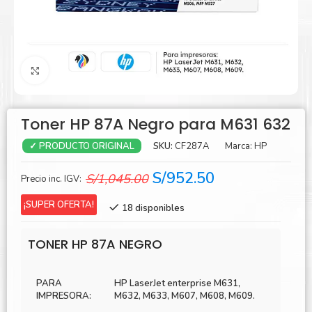
Agrandar
Toner HP 87A Negro para M631 632
SKU:
CF287A
Marca:
HP
✓ PRODUCTO ORIGINAL
El
El
S/
952.50
S/
1,045.00
Precio inc. IGV:
precio
precio
¡SUPER OFERTA!
18 disponibles
original
actual
era:
es:
TONER HP 87A NEGRO
S/1,045.00.
S/952.50.
PARA
HP LaserJet enterprise M631,
IMPRESORA:
M632, M633, M607, M608, M609.