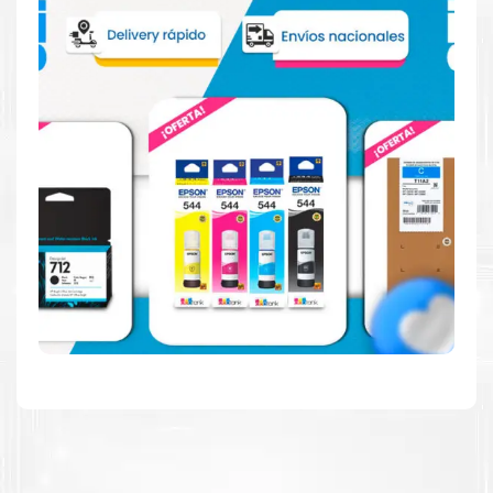
Reduzca el consumo de energía
Consuma un 21 % menos de energía en promedio en
comparación con la generación anterior.
Calidad en la que puede confiar
Resultados de precisión, página tras página, para
mantener su empresa funcionando perfectamente.
Amigables con el Medio Ambiente
Al elegir Cartuchos Originales
HP
, usted está
participando en la economía circular.