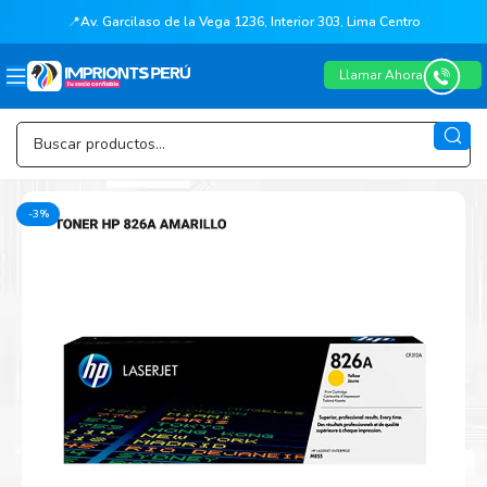
📍
Av. Garcilaso de la Vega 1236, Interior 303, Lima Centro
Llamar Ahora
-3%