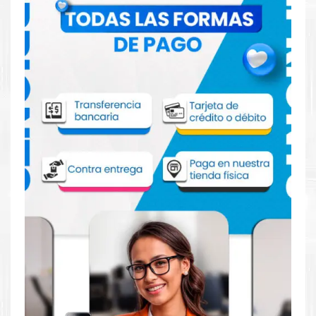
Comprar Tóner HP 826A Amarillo para
impresora HP M855
Aprovecha nuestra experiencia y atención para adquirir tus
productos. Tenemos promociones todos los días. Escríbenos o
visítanos hoy para encontrar la solución perfecta para tu
impresora
HP
, como la
Tóner HP 826A Amarillo para
impresoras M855, M855DN, M855XH, M855X+, M855X+ NFC.
Dónde comprar Toner para impresora HP
M855 en Lima o para provincia
Tienda autorizada por
HP
. Descubre la mejor manera de