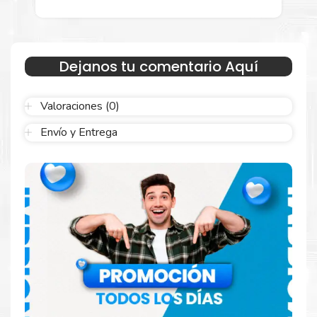
general.
Garantizamos el cumplimiento de su requerimiento de
Tóner HP
826A Amarillo
para su despacho.
Dejanos tu comentario Aquí
Sustituya sus cartuchos de
Tóner HP 826A
Amarillo
rápidamente con la extracción automática de sellado y
el embalaje fácil de abrir para comenzar a imprimir enseguida.
Valoraciones (0)
Envío y Entrega
Resultados que sorprenden
Confíe en el rendimiento uniforme de
Hp
. Descubra
cómo saber si un cartucho es original o no
Aquí
.