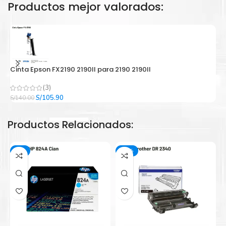
Productos mejor valorados:
Cinta Epson FX2190 2190II para 2190 2190II
C
(3)
El
El
S/
105.90
S/
140.00
S/
precio
precio
original
actual
Productos Relacionados:
era:
es:
S/140.00.
S/105.90.
-3%
-13%