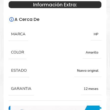
Información Extra:
Especificaciones Técnicas
A Cerca De
Para impresoras:
Tóner para impresora HP LaserJet M855,
MARCA
HP
M855DN, M855XH, M855X+, M855X+ NFC.
COLOR
Amarillo
Rendimiento:
29.000 paginas
ESTADO
Nuevo original
GARANTIA
12 meses