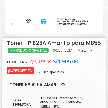
Agrandar
Toner HP 826A Amarillo para M855
SKU:
CF312A
Marca:
HP
✓ PRODUCTO ORIGINAL
El
El
S/
1,905.00
S/
1,955.00
Precio inc. IGV:
precio
precio
¡SUPER OFERTA!
18 disponibles
original
actual
era:
es:
TONER HP 826A AMARILLO
S/1,955.00.
S/1,905.00.
HP LaserJet Enterprise M855,
PARA
M855DN, M855XH, M855X+,
IMPRESORA:
M855X+ NFC.