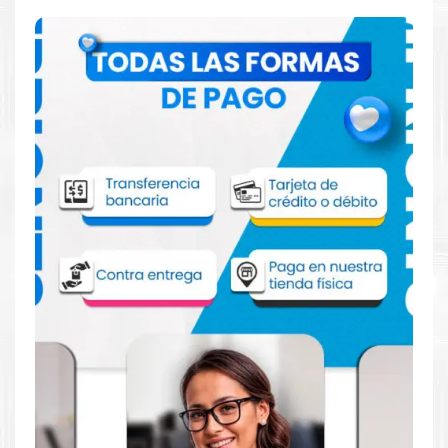
Comprar Toner HP 658X Cian para
impresoras M751
Aprovecha nuestra experiencia y atención para adquirir tus
productos. Tenemos promociones todos los días. Escríbenos o
visítanos hoy para encontrar la solución perfecta para tu
impresora
HP
, como el
Toner HP 658X Cian para impresoras
M751
.
Dónde comprar Toner para impresora HP
M751 en Lima o para provincia