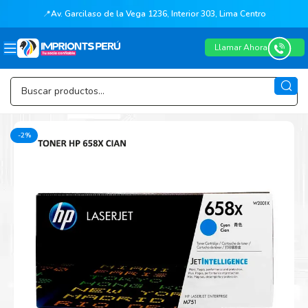
📍
Av. Garcilaso de la Vega 1236, Interior 303, Lima Centro
Llamar Ahora
-2%