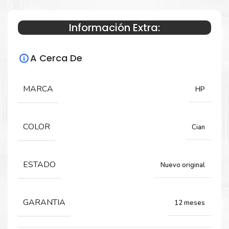
Información Extra:
Especificaciones Técnicas
A Cerca De
Para impresoras:
Toner para impresora HP Color LaserJet
MARCA
HP
M751dn.
COLOR
Cian
Rendimiento:
28,000 Páginas
ESTADO
Nuevo original
GARANTIA
12 meses