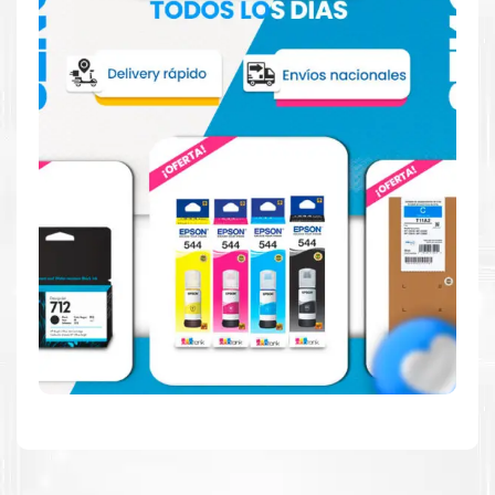
Reduzca el consumo de energía
Consuma un 21 % menos de energía en promedio en
comparación con la generación anterior.
Calidad en la que puede confiar
Resultados de precisión, página tras página, para
mantener su empresa funcionando perfectamente.
Amigables con el Medio Ambiente
Al elegir Cartuchos Originales
HP
, usted está
participando en la economía circular.