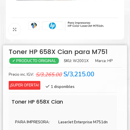
Agrandar
Toner HP 658X Cian para M751
SKU:
W2001X
Marca:
HP
✓ PRODUCTO ORIGINAL
El
El
S/
3,215.00
S/
3,265.00
Precio inc. IGV:
precio
precio
¡SUPER OFERTA!
1 disponibles
original
actual
era:
es:
Toner HP 658X Cian
S/3,265.00.
S/3,215.00.
PARA IMPRESORA:
LaserJet Enterprise M751dn