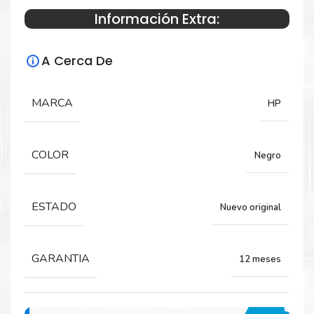
Información Extra:
Especificaciones Técnicas
A Cerca De
Para impresoras:
MARCA
HP
Toner para impresoras HP LaserJet
Enterprise M681 682.
COLOR
Negro
Rendimiento:
ESTADO
Nuevo original
28,000 Páginas.
GARANTIA
12 meses