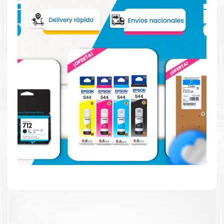
Reduzca el consumo de energía
Consuma un 21 % menos de energía en promedio en
comparación con la generación anterior.
Calidad en la que puede confiar
Resultados de precisión, página tras página, para
mantener su empresa funcionando perfectamente.
Amigables con el Medio Ambiente
Al elegir Cartuchos Originales
HP
, usted está
participando en la economía circular.