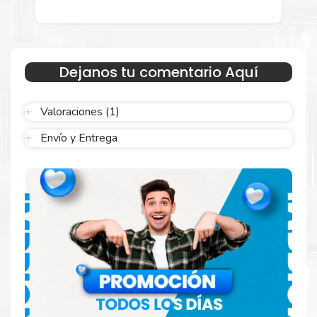
menor para empresas privadas, del estado y público en
general.
Garantizamos el cumplimiento de su requerimiento de
Toner HP
657X Negro
para su despacho.
Dejanos tu comentario Aquí
Sustituya sus cartuchos de
Toner HP 657X Negro
rápidamente
con la extracción automática de sellado y el embalaje fácil de
Valoraciones (1)
abrir para comenzar a imprimir enseguida.
Envío y Entrega
Resultados que sorprenden
Confíe en el rendimiento uniforme de
Hp
. Descubra
cómo saber si un cartucho es original o no
Aquí
.