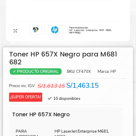
Agrandar
Toner HP 657X Negro para M681
682
SKU:
CF470X
Marca:
HP
✓ PRODUCTO ORIGINAL
El
El
S/
1,463.15
S/
1,613.15
Precio inc. IGV:
precio
precio
¡SUPER OFERTA!
10 disponibles
original
actual
era:
es:
Toner HP 657X Negro
S/1,613.15.
S/1,463.15.
PARA
HP LaserJet Enterprise M681,