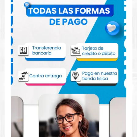
Comprar Toner HP 657X Negro para
impresoras HP M681 682
Aprovecha nuestra experiencia y atención para adquirir tus
productos. Tenemos promociones todos los días. Escríbenos o
visítanos hoy para encontrar la solución perfecta para tu
impresora
HP
, como la
Toner HP 657X Negro para impresoras
HP M681 682
.
Dónde comprar Toner HP 657X Negro
para impresoras HP M681 682 en Lima o
para provincia