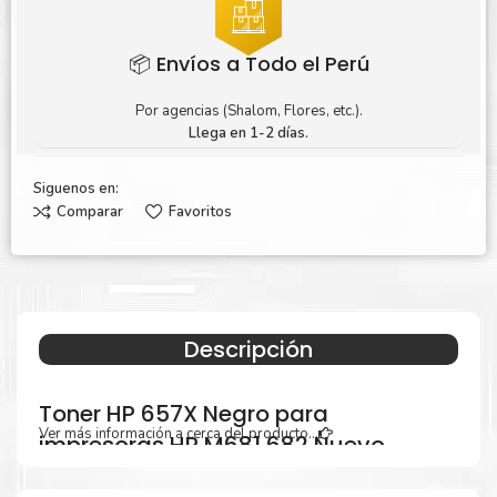
📦 Envíos a Todo el Perú
Por agencias (Shalom, Flores, etc.).
Llega en 1-2 días.
Siguenos en:
Comparar
Favoritos
Descripción
Toner HP 657X Negro para
Ver más información a cerca del producto...
impresoras HP M681 682 Nuevo
Original