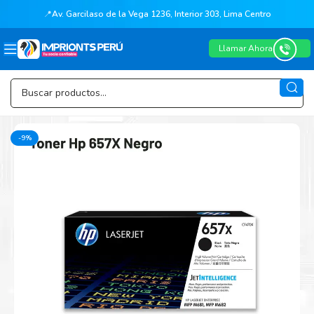
📍
Av. Garcilaso de la Vega 1236, Interior 303, Lima Centro
Llamar Ahora
-9%