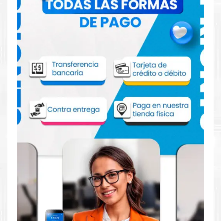
Comprar Tóner HP 651A Cian para
impresora HP M775
Aprovecha nuestra experiencia y atención para adquirir tus
productos. Tenemos promociones todos los días. Escríbenos o
visítanos hoy para encontrar la solución perfecta para tu
impresora
HP
, como la
Tóner HP 651A Cian para impresoras
M775, M775DN, M775F, M775Z.
Dónde comprar Toner para impresora HP
M775en Lima o para provincia
Tienda autorizada por
HP
. Descubre la mejor manera de
abastecerte de
Tóner HP 651A Cian para impresora HP