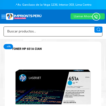
📍
Av. Garcilaso de la Vega 1236, Interior 303, Lima Centro
Llamar Ahora
-4%