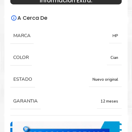
Información Extra:
Especificaciones Técnicas
A Cerca De
Para impresoras:
Toner para impresora HP LaserJet M775,
MARCA
HP
M775DN, M775F, M775Z.
COLOR
Cian
Rendimiento:
16.000 páginas
ESTADO
Nuevo original
GARANTIA
12 meses