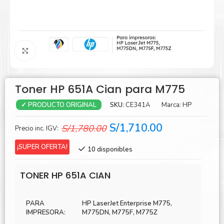
Agrandar
Toner HP 651A Cian para M775
SKU:
CE341A
Marca:
HP
✓ PRODUCTO ORIGINAL
El
El
S/
1,710.00
S/
1,780.00
Precio inc. IGV:
precio
precio
¡SUPER OFERTA!
10 disponibles
original
actual
era:
es:
TONER HP 651A CIAN
S/1,780.00.
S/1,710.00.
PARA
HP LaserJet Enterprise M775,
IMPRESORA:
M775DN, M775F, M775Z