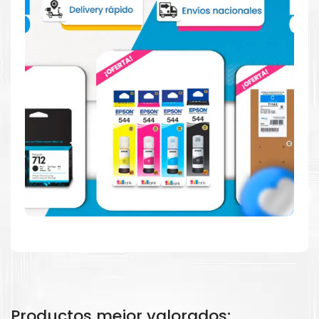
Consuma un 21 % menos de energía en promedio en
comparación con la generación anterior.
Calidad en la que puede confiar
Resultados de precisión, página tras página, para
mantener su empresa funcionando perfectamente.
Amigables con el Medio Ambiente
Al elegir Cartuchos Originales
HP
, usted está
participando en la economía circular.
Productos mejor valorados: