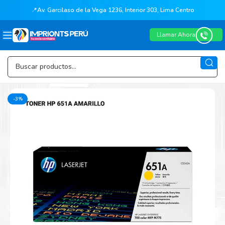
📍
Av. Garcilaso de la Vega 1236, Interior 303, Lima Centro
Llamar Ahora
-3%