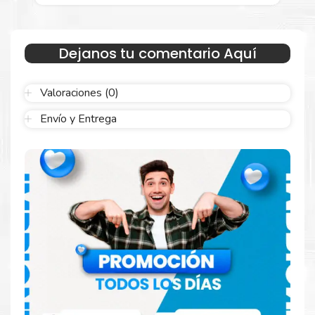
general.
Garantizamos el cumplimiento de su requerimiento de
Tóner HP
651A Amarillo
para su despacho.
Dejanos tu comentario Aquí
Sustituya sus cartuchos de
Tóner HP 651A
Amarillo
rápidamente con la extracción automática de sellado y
el embalaje fácil de abrir para comenzar a imprimir enseguida.
Valoraciones (0)
Envío y Entrega
Resultados que sorprenden
Confíe en el rendimiento uniforme de
Hp
. Descubra
cómo saber si un cartucho es original o no
Aquí
.
Reduzca el consumo de energía