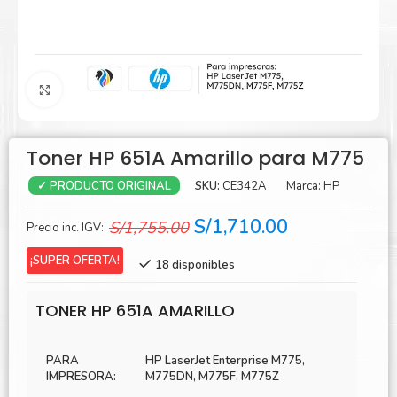
Agrandar
Toner HP 651A Amarillo para M775
SKU:
CE342A
Marca:
HP
✓ PRODUCTO ORIGINAL
El
El
S/
1,710.00
S/
1,755.00
Precio inc. IGV:
precio
precio
¡SUPER OFERTA!
18 disponibles
original
actual
era:
es:
TONER HP 651A AMARILLO
S/1,755.00.
S/1,710.00.
PARA
HP LaserJet Enterprise M775,
IMPRESORA:
M775DN, M775F, M775Z