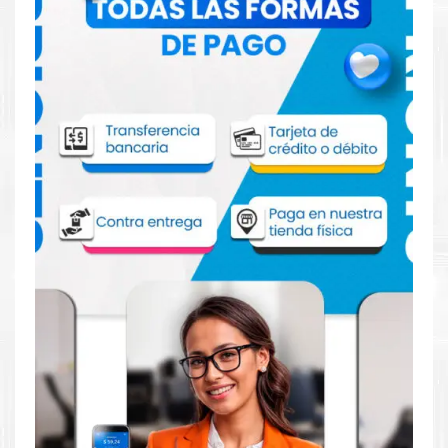
Comprar Tóner HP 651A Amarillo para
impresora HP M775
Aprovecha nuestra experiencia y atención para adquirir tus
productos. Tenemos promociones todos los días. Escríbenos o
visítanos hoy para encontrar la solución perfecta para tu
impresora
HP
, como la
Tóner HP 651A Amarillo para
impresoras M775, M775DN, M775F, M775Z.
Dónde comprar Toner para impresora HP
M775 en Lima o para provincia
Tienda autorizada por
HP
. Descubre la mejor manera de
abastecerte de
Tóner HP 651A Amarillo para impresora HP