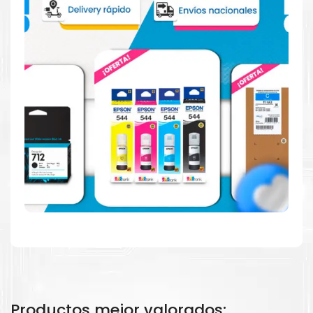
Consuma un 21 % menos de energía en promedio en
comparación con la generación anterior.
Calidad en la que puede confiar
Resultados de precisión, página tras página, para
mantener su empresa funcionando perfectamente.
Amigables con el Medio Ambiente
Al elegir Cartuchos Originales
HP
, usted está
participando en la economía circular.
Productos mejor valorados: