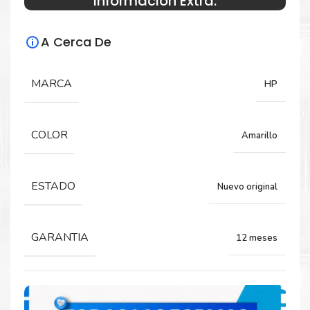
Información Extra:
Especificaciones Técnicas
A Cerca De
Para impresoras:
Tóner para impresora HP LaserJet M775,
MARCA
HP
M775DN, M775F, M775Z.
COLOR
Amarillo
Rendimiento:
16.000 páginas
ESTADO
Nuevo original
GARANTIA
12 meses