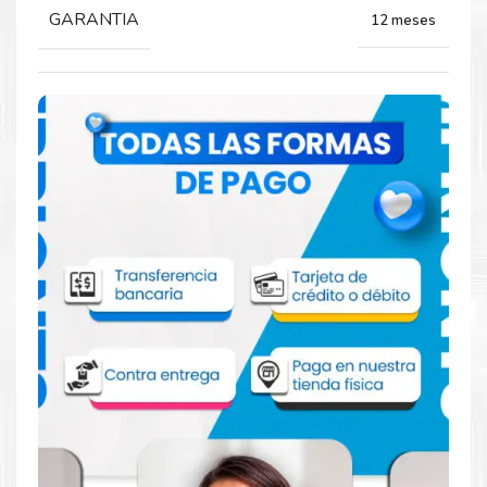
GARANTIA
12 meses
Comprar Tóner HP 648A Magenta para
impresora HP CP4025
Aprovecha nuestra experiencia y atención para adquirir tus
productos. Tenemos promociones todos los días. Escríbenos o
visítanos hoy para encontrar la solución perfecta para tu
impresora
HP
, como la
Tóner HP 648A Magenta para
impresoras CP4025, CP4525, CP4525DN.