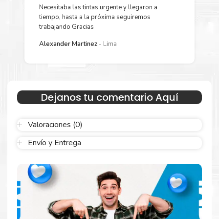
Más información:
Necesitaba las tintas urgente y llegaron a
Y
tiempo, hasta a la próxima seguiremos
p
trabajando Gracias
Estamos autorizados por
HP
.
Hacemos envíos al por mayor y
L
menor para empresas privadas, del estado y público en
Alexander Martinez
Lima
general.
Garantizamos el cumplimiento de su requerimiento de
Tóner HP
648A Magenta
para su despacho.
Sustituya sus cartuchos de
Tóner HP 648A
Dejanos tu comentario Aquí
Magenta
rápidamente con la extracción automática de sellado y
el embalaje fácil de abrir para comenzar a imprimir enseguida.
Valoraciones (0)
Envío y Entrega
Resultados que sorprenden
Confíe en el rendimiento uniforme de
Hp
. Descubra
cómo saber si un cartucho es original o no
Aquí
.