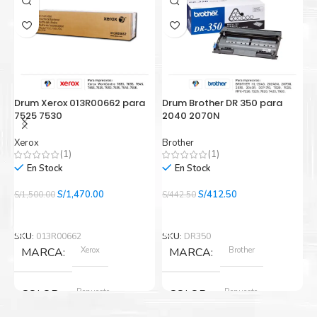
Drum Xerox 013R00662 para
Drum Brother DR 350 para
C
7525 7530
2040 2070N
8
Xerox
Brother
E
(1)
(1)
En Stock
En Stock
El
El
El
El
S/
1,470.00
S/
412.50
S
S/
1,500.00
S/
442.50
precio
precio
precio
precio
Añadir Al Carrito
Añadir Al Carrito
original
actual
original
actual
era:
es:
era:
es:
SKU:
013R00662
SKU:
DR350
S
S/1,500.00.
S/1,470.00.
S/442.50.
S/412.50.
Xerox
Brother
MARCA
MARCA
Repuesto
Repuesto
COLOR
COLOR