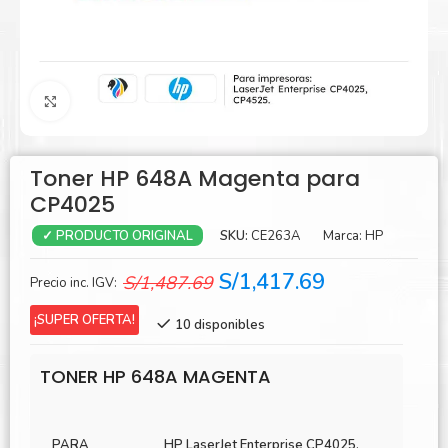
Agrandar
Toner HP 648A Magenta para
CP4025
SKU:
CE263A
Marca:
HP
✓ PRODUCTO ORIGINAL
El
El
S/
1,417.69
S/
1,487.69
Precio inc. IGV:
precio
precio
¡SUPER OFERTA!
10 disponibles
original
actual
era:
es:
TONER HP 648A MAGENTA
S/1,487.69.
S/1,417.69.
PARA
HP LaserJet Enterprise CP4025,