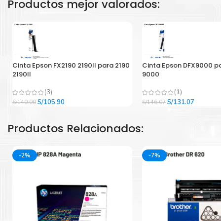
Productos mejor valorados:
Cinta Epson FX2190 2190II para 2190
Cinta Epson DFX9000 p
2190II
9000
(3)
(1)
El
El
El
El
S/
105.90
S/
131.07
S/
140.00
S/
146.07
precio
precio
precio
precio
original
actual
original
actual
Productos Relacionados:
era:
es:
era:
es:
S/140.00.
S/105.90.
S/146.07.
S/131.07
-2%
-7%