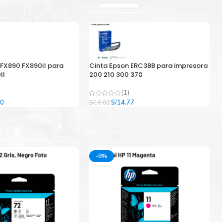
 FX890 FX890II para
Cinta Epson ERC38B para impresora
II
200 210 300 370
(1)
El
El
El
00
S/
14.77
S/
16.00
precio
precio
precio
l
actual
original
actual
es:
era:
es:
9.
S/33.00.
S/16.00.
S/14.77.
-8%