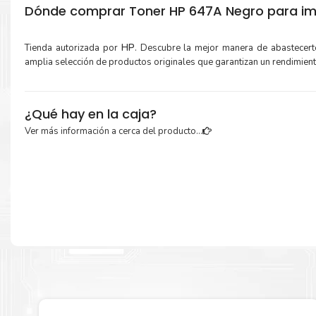
Dónde comprar Toner HP 647A Negro para im
Tienda autorizada por
HP
. Descubre la mejor manera de abastecer
amplia selección de productos originales que garantizan un rendimien
¿Qué hay en la caja?
Ver más información a cerca del producto...
Cartuchos de
Toner HP 647A Negro
original y Guía de reciclaje.
Más información:
Estamos autorizados por
HP
.
Hacemos envíos al por mayor y men
empresas privadas, del estado y público en general.
Garantizamos el cumplimiento de su requerimiento de
Toner H
Negro
para su despacho.