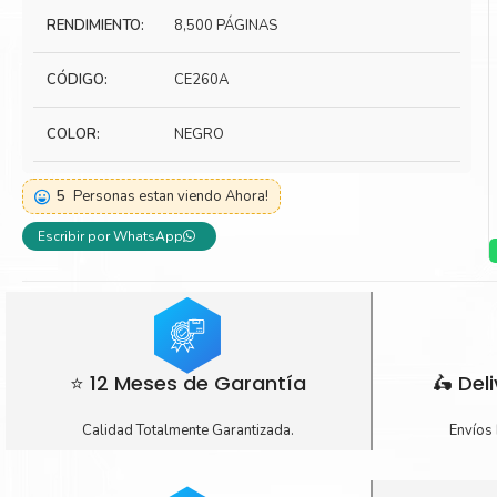
RENDIMIENTO:
8,500 PÁGINAS
Toner Kyocera
Toner Ko
Toner Canon
Toner S
CÓDIGO:
CE260A
COLOR:
NEGRO
5
Personas estan viendo Ahora!
Escribir por WhatsApp
⭐ 12 Meses de Garantía
🛵 Del
Calidad Totalmente Garantizada.
Envíos 