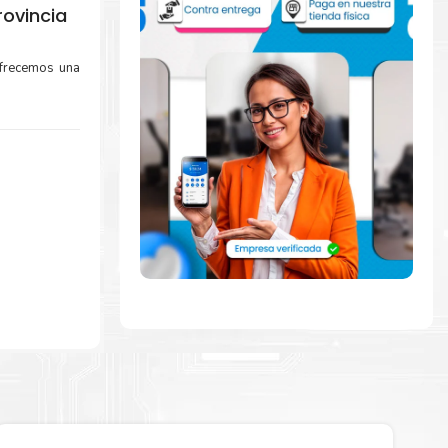
ovincia
Ofrecemos una
mente con la
ara comenzar a