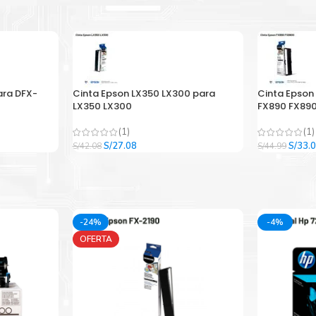
ara DFX-
Cinta Epson LX350 LX300 para
Cinta Epson
LX350 LX300
FX890 FX890
(1)
(1)
El
El
El
S/
27.08
S/
33.
S/
42.08
S/
44.99
precio
precio
precio
original
actual
origina
era:
es:
era:
.
S/42.08.
S/27.08.
S/44.9
-24%
-4%
OFERTA