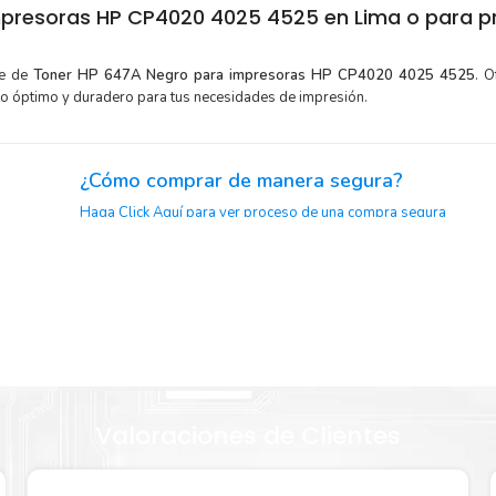
presoras HP CP4020 4025 4525 en Lima o para pr
te de
Toner HP 647A Negro para impresoras HP CP4020 4025 4525
. 
to óptimo y duradero para tus necesidades de impresión.
¿Cómo comprar de manera segura?
Haga Click Aquí para ver proceso de una compra segura
or para
Sustituya sus cartuchos de
Toner HP 647A Negro
rápida
extracción automática de sellado y el embalaje fácil de abrir p
P 647A
imprimir enseguida.
Valoraciones de Clientes