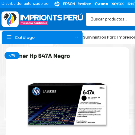
Distribuidor autorizado por
Suministros Para Impreso
Catálogo
-7%
TINTA
Tinta Hp
Tinta Epson
Tinta Canon