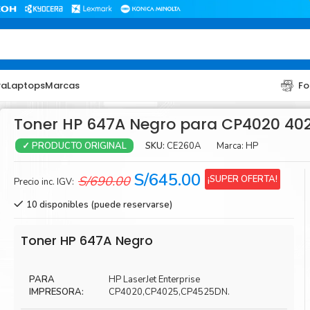
ra
Laptops
Marcas
Fo
Toner HP 647A Negro para CP4020 40
SKU:
CE260A
Marca:
HP
✓ PRODUCTO ORIGINAL
El
El
S/
645.00
¡SUPER OFERTA!
S/
690.00
Precio inc. IGV:
precio
precio
10 disponibles (puede reservarse)
original
actual
era:
es:
TONER
TONER
Toner HP 647A Negro
S/690.00.
S/645.00.
Toner Hp
Toner Br
PARA
HP LaserJet Enterprise
Toner Xerox
Toner S
IMPRESORA:
CP4020,CP4025,CP4525DN.
Toner Lexmark
Toner Ri