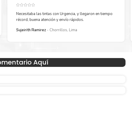
Necesitaba las tintas con Urgencia, y llegaron en tiempo
récord, buena atención y envío rápidos.
Reduzca el consumo de energía
Sujeirith Ramirez
Chorrillos, Lima
 un
Consuma un 21 % menos de energía en promedio en com
con la generación anterior.
omentario Aquí
Amigables con el Medio Ambient
Al elegir Cartuchos Originales
HP
, usted está participand
economía circular.