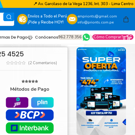
📍
Av. Garcilaso de la Vega 1236, Int. 303 - Lima Centro
Envíos a Todo el Perú
emprionts@gmail.com
¡Pide y Recibe HOY!
info@prionts.com.pe
962 778 356
¿Cómo Comprar?
rmas De Pago
Conócenos
25 4525
(
2
Comentarios)
⭐⭐⭐⭐⭐
Métodos de Pago
other
amsung
coh