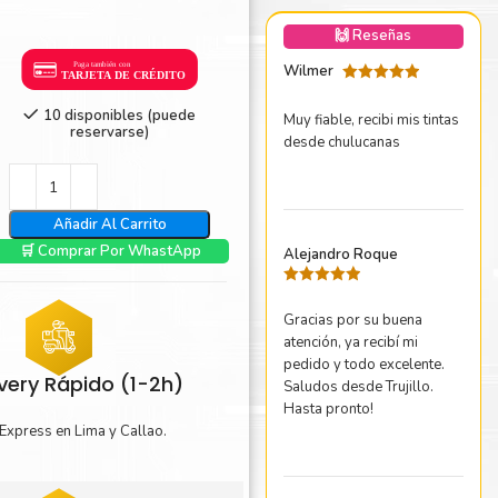
nica Minolta
🙌 Reseñas
harp
Wilmer
Valorado
con
5
de 5
10 disponibles (puede
Muy fiable, recibi mis tintas
reservarse)
desde chulucanas
Añadir Al Carrito
🛒 Comprar Por WhastApp
Alejandro Roque
Valorado
con
5
de 5
Gracias por su buena
atención, ya recibí mi
pedido y todo excelente.
ivery Rápido (1-2h)
Saludos desde Trujillo.
Hasta pronto!
Express en Lima y Callao.