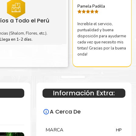
Pamela Padilla
Valorado
íos a Todo el Perú
con
5
de 5
Increíble el servicio,
puntualidad y buena
cias (Shalom, Flores, etc.).
disposición para ayudarme
Llega en 1-2 días.
cada vez que necesito mis
tintas! Gracias por la buena
onda!
Información Extra:
A Cerca De
MARCA
HP