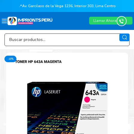
📍
Av. Garcilaso de la Vega 1236, Interior 303, Lima Centro
Llamar Ahora
-4%