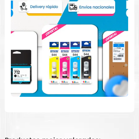
Consuma un 21 % menos de energía en promedio en
comparación con la generación anterior.
Calidad en la que puede confiar
Resultados de precisión, página tras página, para
mantener su empresa funcionando perfectamente.
Amigables con el Medio Ambiente
Al elegir Cartuchos Originales
HP
, usted está
participando en la economía circular.