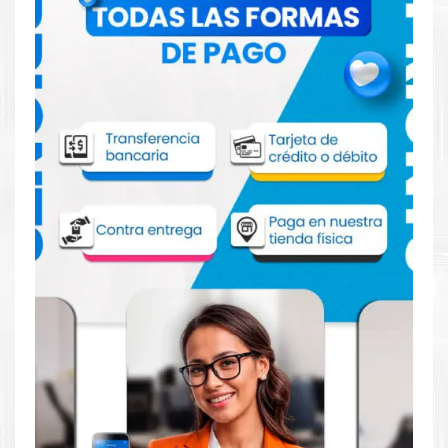
Comprar Tóner HP 643A Magenta para
impresora HP 4700
Aprovecha nuestra experiencia y atención para adquirir tus
productos. Tenemos promociones todos los días. Escríbenos o
visítanos hoy para encontrar la solución perfecta para tu
impresora
HP
, como la
Tóner HP 643A Magenta para
impresoras 4700.
Dónde comprar Toner para impresora HP
4700 en Lima o para provincia
Tienda autorizada por
HP
. Descubre la mejor manera de
abastecerte de
Tóner HP 643A Magenta para impresora HP
LASERJET 4700.
Ofrecemos una amplia selección de productos