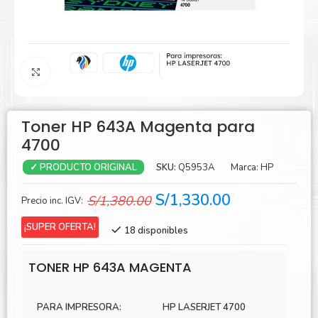
Agrandar
Toner HP 643A Magenta para
4700
SKU:
Q5953A
Marca:
HP
✓ PRODUCTO ORIGINAL
El
El
S/
1,330.00
S/
1,380.00
Precio inc. IGV:
precio
precio
¡SUPER OFERTA!
18 disponibles
original
actual
era:
es:
TONER HP 643A MAGENTA
S/1,380.00.
S/1,330.00.
PARA IMPRESORA:
HP LASERJET 4700