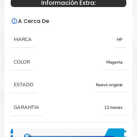
Información Extra:
Especificaciones Técnicas
A Cerca De
Para impresoras:
Toner para impresora HP LASERJET 4700.
MARCA
HP
Rendimiento:
COLOR
Magenta
10.000 páginas
ESTADO
Nuevo original
GARANTIA
12 meses