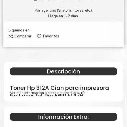
Por agencias (Shalom, Flores, etc.).
Llega en 1-2 días.
Siguenos en:
Comparar
Favoritos
Descripción
Toner Hp 312A Cian para impresora
Ver más información a cerca del producto...
Hp LaserJet Pro MFP M476
Información Extra:
Especificaciones Técnicas