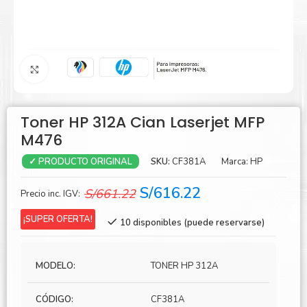
Agrandar
Toner HP 312A Cian Laserjet MFP
M476
SKU:
CF381A
Marca:
HP
✓ PRODUCTO ORIGINAL
El
El
S/
616.22
S/
661.22
Precio inc. IGV:
precio
precio
¡SUPER OFERTA!
10 disponibles (puede reservarse)
original
actual
era:
es:
S/661.22.
S/616.22.
MODELO:
TONER HP 312A
CÓDIGO:
CF381A