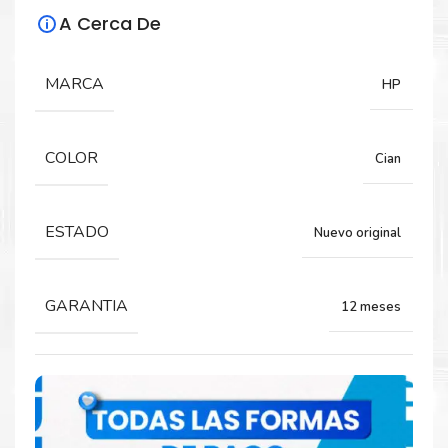
A Cerca De
Para impresoras:
Toner Hp 312A Cian para impresora Hp
MARCA
HP
LaserJet Pro MFP M476.
COLOR
Cian
Rendimiento:
2,700 Páginas
ESTADO
Nuevo original
GARANTIA
12 meses