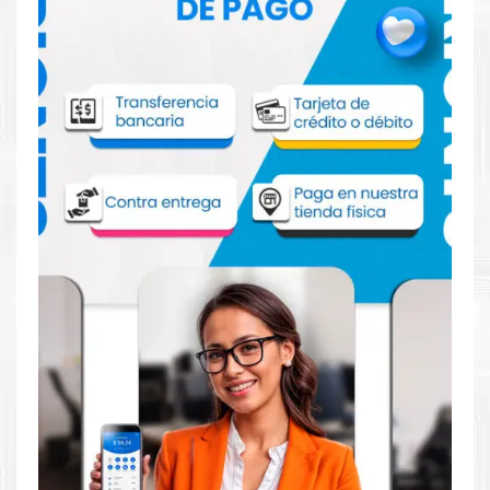
Comprar Toner Hp 312A Cian para
impresora Hp LaserJet Pro MFP M476
Aprovecha nuestra experiencia y atención para adquirir tus
productos. Tenemos promociones todos los dias. Escríbenos o
visítanos hoy para encontrar la solución perfecta para tu
impresora
HP
, como el
Toner Hp 312A Cian para impresora Hp
LaserJet Pro MFP M476
.
Dónde comprar Toner Hp 312A Cian para
impresora Hp LaserJet Pro MFP M476 en
Lima o para provincia
Tienda autorizada por
HP
. Descubre la mejor manera de
abastecerte de
Toner Hp 312A Cian para impresora Hp
LaserJet Pro MFP M476
. Ofrecemos una amplia selección de