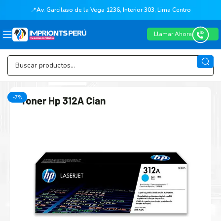
📍
Av. Garcilaso de la Vega 1236, Interior 303, Lima Centro
Llamar Ahora
-7%