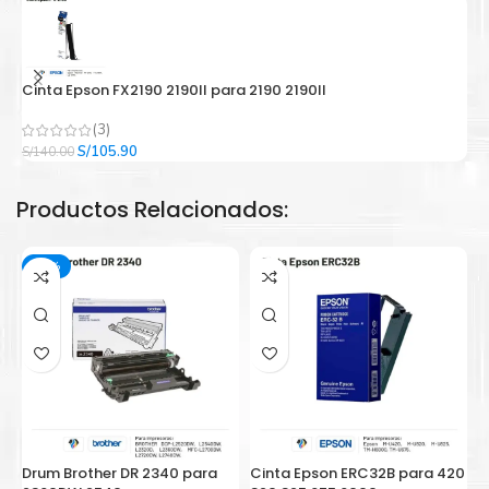
Cinta Epson FX2190 2190II para 2190 2190II
C
(3)
El
El
S/
105.90
S/
140.00
S/
precio
precio
original
actual
Productos Relacionados:
era:
es:
S/140.00.
S/105.90.
-13%
Drum Brother DR 2340 para
Cinta Epson ERC32B para 420
C