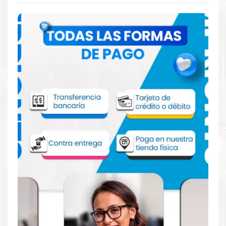
Comprar Tóner HP 305X Negro para
impresora HP M351A 375
Aprovecha nuestra experiencia y atención para adquirir tus
productos. Tenemos promociones todos los días. Escríbenos o
visítanos hoy para encontrar la solución perfecta para tu
impresora
HP
, como la
Tóner HP 305X Negro para impresoras
M351A, M375, M375NW, M451, M451NW, M475, M475DN,
M451DW, M475DW.
Dónde comprar Toner para impresora HP