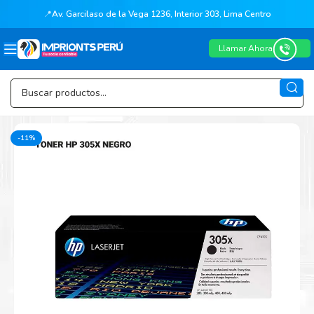
📍
Av. Garcilaso de la Vega 1236, Interior 303, Lima Centro
Llamar Ahora
-11%