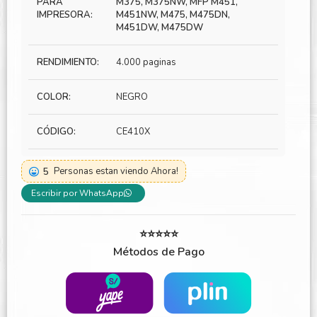
PARA
M375, M375NW, MFP M451,
IMPRESORA:
M451NW, M475, M475DN,
M451DW, M475DW
RENDIMIENTO:
4.000 paginas
COLOR:
NEGRO
CÓDIGO:
CE410X
5
Personas estan viendo Ahora!
Escribir por WhatsApp
⭐⭐⭐⭐⭐
Métodos de Pago