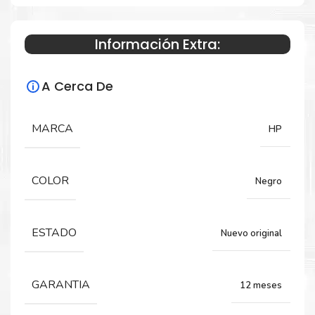
Información Extra:
Especificaciones Técnicas
A Cerca De
Para impresoras:
Toner para impresora HP LaserJet M351A,
MARCA
HP
M375, M375NW, M451, M451NW, M475,
M475DN, M451DW, M475DW.
COLOR
Negro
Rendimiento:
ESTADO
Nuevo original
4.000 paginas
GARANTIA
12 meses