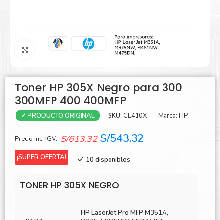
Agrandar
Toner HP 305X Negro para 300
300MFP 400 400MFP
SKU:
CE410X
Marca:
HP
✓ PRODUCTO ORIGINAL
El
El
S/
543.32
S/
613.32
Precio inc. IGV:
precio
precio
¡SUPER OFERTA!
10 disponibles
original
actual
era:
es:
TONER HP 305X NEGRO
S/613.32.
S/543.32.
HP LaserJet Pro MFP M351A,