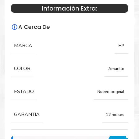
Información Extra:
Especificaciones Técnicas
A Cerca De
Para impresoras:
Toner para impresoras Hp LaserJet Pro
MARCA
HP
300, M375nw, Pro400, M451dn, Pro400,
M451dw, Pro400, M451nw, Pro400, M475dn,
Pro400, M475dw
COLOR
Amarillo
Rendimiento:
ESTADO
Nuevo original
2,600 PÁGINAS
GARANTIA
12 meses