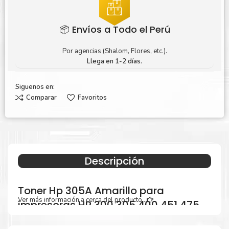
📦 Envíos a Todo el Perú
Por agencias (Shalom, Flores, etc.).
Llega en 1-2 días.
Siguenos en:
Comparar
Favoritos
Descripción
Toner Hp 305A Amarillo para
Ver más información a cerca del producto...
impresoras HP 300 305 400 451 475