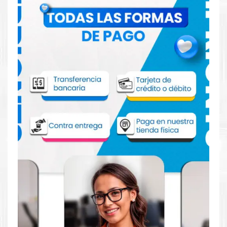
Comprar Toner Hp 305A Amarillo para
impresoras HP 300 305 400 451 475
Aprovecha nuestra experiencia y atención para adquirir tus
productos. Tenemos promociones todos los dias. Escríbenos o
visítanos hoy para encontrar la solución perfecta para tu
impresora
HP
, como la
Toner Hp 305A Amarillo para
impresoras HP 300 305 400 451 475
.
Dónde comprar Toner Hp 305A Amarillo
para impresoras HP 300 305 400 451 475