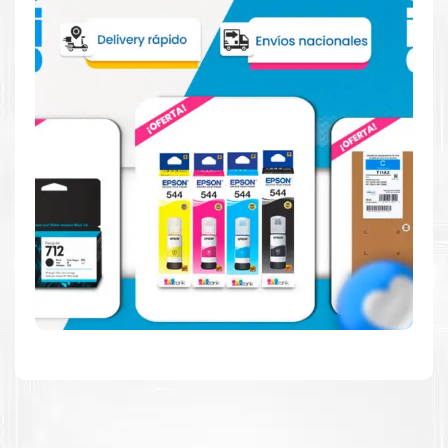
Reduzca el consumo de energía
Consuma un 21 % menos de energía en promedio en
comparación con la generación anterior.
Calidad en la que puede confiar
Resultados de precisión, página tras página, para
mantener su empresa funcionando perfectamente.
Amigables con el Medio Ambiente
Al elegir Cartuchos Originales
HP
, usted está