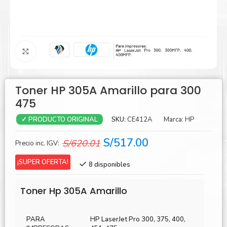
Agrandar
Toner HP 305A Amarillo para 300
475
SKU:
CE412A
Marca:
HP
✓ PRODUCTO ORIGINAL
El
El
S/
517.00
S/
620.01
Precio inc. IGV:
precio
precio
¡SUPER OFERTA!
8 disponibles
original
actual
era:
es:
Toner Hp 305A Amarillo
S/620.01.
S/517.00.
PARA
HP LaserJet Pro 300, 375, 400,