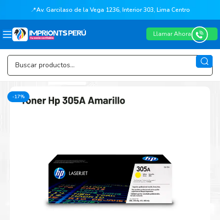
📍
Av. Garcilaso de la Vega 1236, Interior 303, Lima Centro
Llamar Ahora
-17%