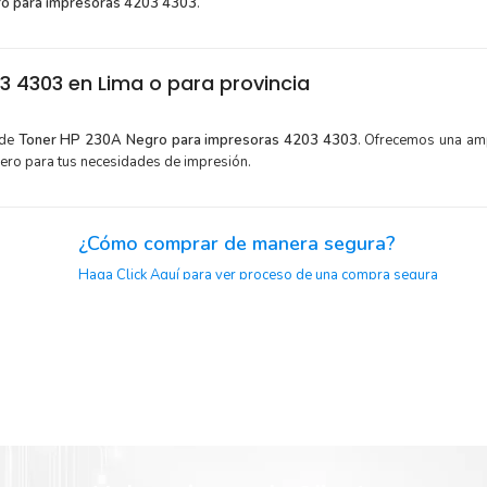
o para impresoras 4203 4303
.
 4303 en Lima o para provincia
 de
Toner HP 230A Negro para impresoras 4203 4303
. Ofrecemos una amp
dero para tus necesidades de impresión.
¿Cómo comprar de manera segura?
Haga Click Aquí para ver proceso de una compra segura
or para
Sustituya sus cartuchos de
Toner HP 230A Negro
rápida
extracción automática de sellado y el embalaje fácil de abrir p
P 230A
imprimir enseguida.