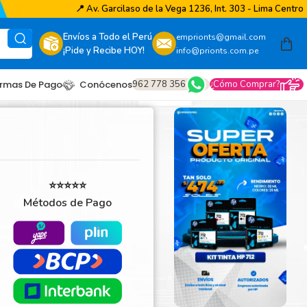
📍
Av. Garcilaso de la Vega 1236, Int. 303 - Lima Centro
Envíos a Todo el Perú
emprionts@gmail.com
¡Pide y Recibe HOY!
info@prionts.com.pe
962 778 356
¿Cómo Comprar?
rmas De Pago
Conócenos
⭐⭐⭐⭐⭐
Métodos de Pago
other
amsung
coh