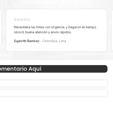
Valoraciones de Clientes
Necesitaba las tintas con Urgencia, y llegaron en tiempo
récord, buena atención y envío rápidos.
Reduzca el consumo de energía
Sujeirith Ramirez
Chorrillos, Lima
 un
Consuma un 21 % menos de energía en promedio en com
con la generación anterior.
omentario Aquí
Amigables con el Medio Ambient
Al elegir Cartuchos Originales
HP
, usted está participand
economía circular.