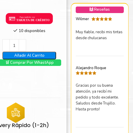
nica Minolta
🙌 Reseñas
harp
Wilmer
Valorado
con
5
de 5
10 disponibles
Muy fiable, recibi mis tintas
desde chulucanas
Añadir Al Carrito
🛒 Comprar Por WhastApp
Alejandro Roque
Valorado
con
5
de 5
Gracias por su buena
atención, ya recibí mi
pedido y todo excelente.
Saludos desde Trujillo.
Hasta pronto!
ivery Rápido (1-2h)