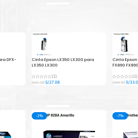
ara DFX-
Cinta Epson LX350 LX300 para
Cinta Epson
LX350 LX300
FX890 FX890
(1)
(1)
El
El
El
S/
27.08
S/
33.
S/
42.08
S/
44.99
precio
precio
precio
original
actual
origina
era:
es:
era:
.
S/42.08.
S/27.08.
S/44.9
-2%
-7%