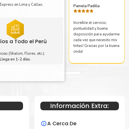
Express en Lima y Callao.
Pamela Padilla
Valorado
con
5
de 5
Increíble el servicio,
puntualidad y buena
disposición para ayudarme
cada vez que necesito mis
íos a Todo el Perú
tintas! Gracias por la buena
onda!
cias (Shalom, Flores, etc.).
Llega en 1-2 días.
Información Extra:
A Cerca De