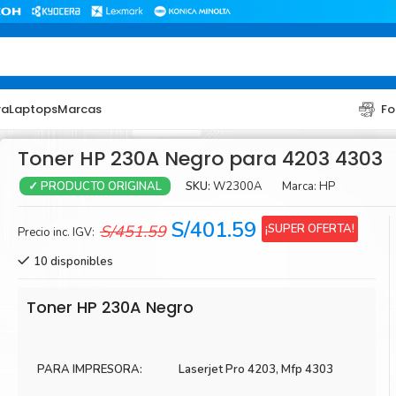
ra
Laptops
Marcas
Fo
Toner HP 230A Negro para 4203 4303
SKU:
W2300A
Marca:
HP
✓ PRODUCTO ORIGINAL
El
El
S/
401.59
¡SUPER OFERTA!
S/
451.59
Precio inc. IGV:
precio
precio
10 disponibles
original
actual
era:
es:
TONER
TONER
Toner HP 230A Negro
S/451.59.
S/401.59.
Toner Hp
Toner Br
Toner Xerox
Toner S
PARA IMPRESORA:
Laserjet Pro 4203, Mfp 4303
Toner Lexmark
Toner Ri