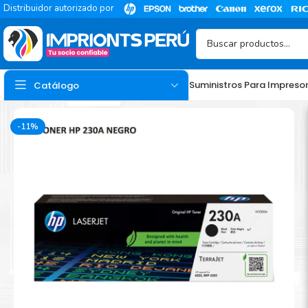
Distribuidor autorizado por
Suministros Para Impreso
Catálogo
-11%
TINTA
Tinta Hp
Tinta Epson
Tinta Canon