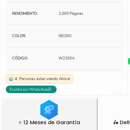
Toner Kyocera
Toner Ko
RENDIMIENTO:
2,000 Páginas
Toner Canon
Toner S
COLOR:
NEGRO
CÓDIGO:
W2300A
4
Personas estan viendo Ahora!
Escribir por WhatsApp
⭐ 12 Meses de Garantía
🛵 Del