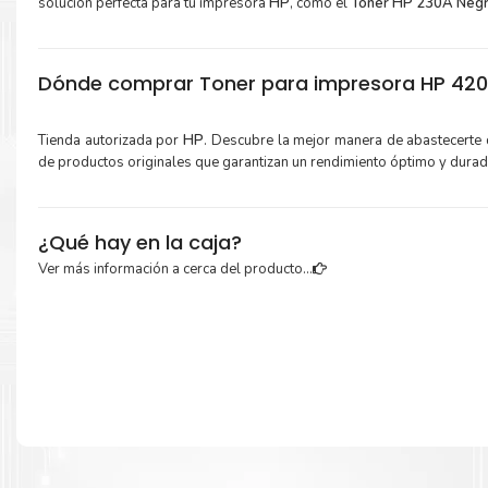
solución perfecta para tu impresora
HP
, como el
Toner HP 230A Negr
Dónde comprar Toner para impresora HP 4203
Tienda autorizada por
HP
. Descubre la mejor manera de abastecerte
de productos originales que garantizan un rendimiento óptimo y dura
¿Qué hay en la caja?
Ver más información a cerca del producto...
Cartuchos de
Toner HP 230A Negro
original y Guía de reciclaje.
Más información:
Estamos autorizados por
HP
.
Hacemos envíos al por mayor y men
empresas privadas, del estado y público en general.
Garantizamos el cumplimiento de su requerimiento de
Toner H
Negro
para su despacho.