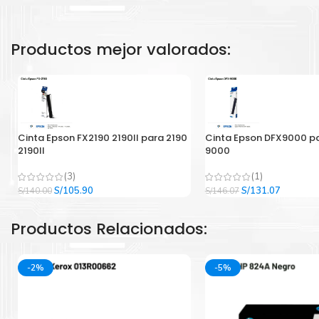
Productos mejor valorados:
Cinta Epson FX2190 2190II para 2190
Cinta Epson DFX9000 p
2190II
9000
(3)
(1)
El
El
El
El
S/
105.90
S/
131.07
S/
140.00
S/
146.07
precio
precio
precio
precio
original
actual
original
actual
Productos Relacionados:
era:
es:
era:
es:
S/140.00.
S/105.90.
S/146.07.
S/131.07
-2%
-5%