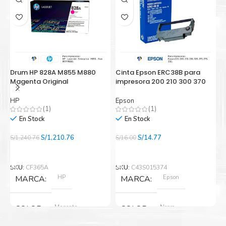
Drum HP 828A M855 M880
Cinta Epson ERC38B para
C
Magenta Original
impresora 200 210 300 370
p
HP
Epson
E
(1)
(1)
En Stock
En Stock
El
El
El
El
S/
1,210.76
S/
14.77
S/
1,240.76
S/
16.00
S/
precio
precio
precio
precio
Añadir Al Carrito
Añadir Al Carrito
original
actual
original
actual
era:
es:
era:
es:
SKU:
CF365A
SKU:
C43S015374
S
S/1,240.76.
S/1,210.76.
S/16.00.
S/14.77.
HP
Epson
MARCA
MARCA
Magenta
Negro
COLOR
COLOR