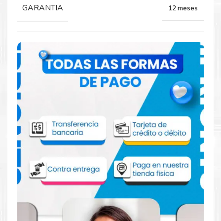
GARANTIA
12 meses
Comprar Toner HP 230A Amarillo para
impresoras 4203 4303
Aprovecha nuestra experiencia y atención para adquirir tus
productos. Tenemos promociones todos los días. Escríbenos o
visítanos hoy para encontrar la solución perfecta para tu
impresora
HP
, como el
Toner HP 230A Amarillo para
impresoras 4203 4303
.