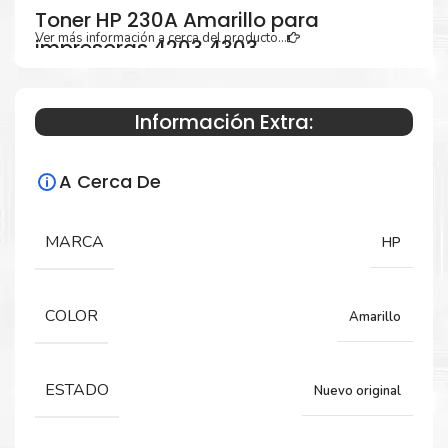
Toner HP 230A Amarillo para
Ver más información a cerca del producto...
impresoras 4203 4303
Información Extra:
Especificaciones Técnicas
A Cerca De
Para impresoras:
Toner para impresora HP Laserjet Pro
MARCA
HP
4203, Mfp 4303.
COLOR
Amarillo
Rendimiento:
1,800 Páginas
ESTADO
Nuevo original