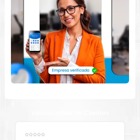
Dónde comprar Toner para impresora HP
4203 4303 en Lima o para provincia
Tienda autorizada por
HP
. Descubre la mejor manera de
abastecerte de
Toner HP 230A Amarillo para impresoras 4203
4303
. Ofrecemos una amplia selección de productos originales
que garantizan un rendimiento óptimo y duradero para tus
necesidades de impresión.
¿Qué hay en la caja?
Cartuchos de
Toner HP 230A Amarillo
original y Guía de
reciclaje.
Valoraciones de Clientes
¿Cómo comprar de manera segura?
Haga Click Aquí para ver proceso de una compra segura