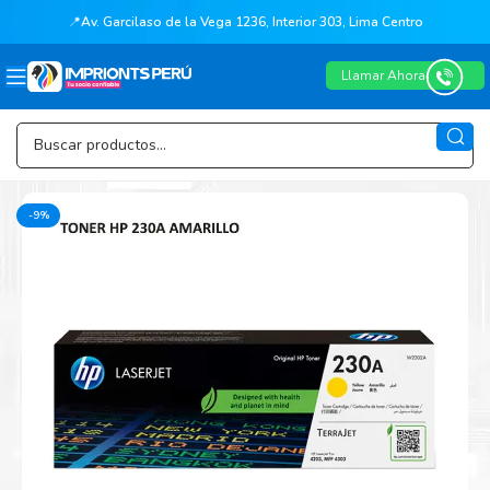
📍
Av. Garcilaso de la Vega 1236, Interior 303, Lima Centro
Llamar Ahora
-9%