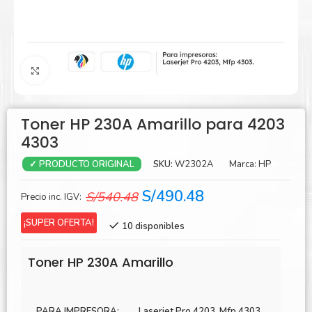
Agrandar
Toner HP 230A Amarillo para 4203
4303
SKU:
W2302A
Marca:
HP
✓ PRODUCTO ORIGINAL
El
El
S/
490.48
S/
540.48
Precio inc. IGV:
precio
precio
¡SUPER OFERTA!
10 disponibles
original
actual
era:
es:
Toner HP 230A Amarillo
S/540.48.
S/490.48.
PARA IMPRESORA:
Laserjet Pro 4203, Mfp 4303