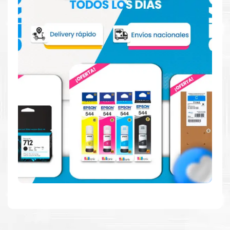
Haga Click Aquí para ver proceso de una compra segura
Más información:
Estamos autorizados por
HP
.
Hacemos envíos al por mayor y
menor para empresas privadas, del estado y público en
general.
Garantizamos el cumplimiento de su requerimiento de Toner Hp
222A Magenta para su despacho.
Sustituya sus cartuchos de
Toner Hp 222A
Magenta
rápidamente con la extracción automática de sellado y
el embalaje fácil de abrir para comenzar a imprimir enseguida.
Resultados que sorprenden