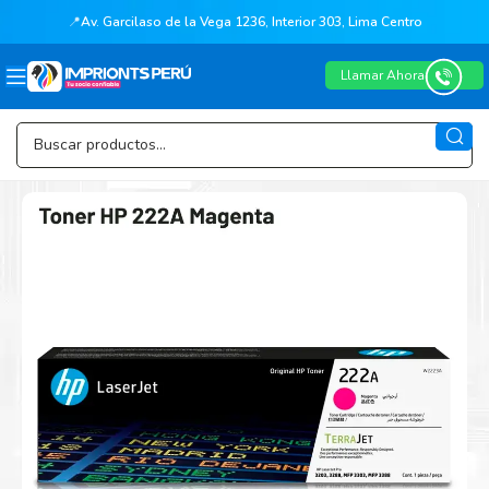
📍
Av. Garcilaso de la Vega 1236, Interior 303, Lima Centro
Llamar Ahora