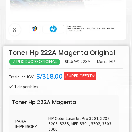
Agrandar
Toner Hp 222A Magenta Original
SKU:
W2223A
Marca:
HP
✓ PRODUCTO ORIGINAL
S/
318.00
¡SUPER OFERTA!
Precio inc. IGV:
1 disponibles
Toner Hp 222A Magenta
HP Color LaserJet Pro 3201, 3202,
PARA
3203, 3288, MFP 3301, 3302, 3303,
IMPRESORA:
3388
.