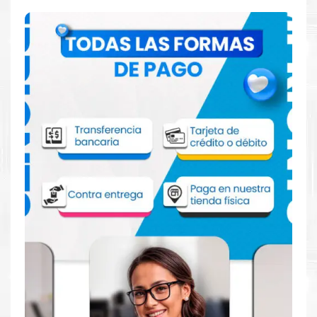
Especificaciones Técnicas
Para impresoras:
Toner para impresora
HP Color LaserJet
Pro 3201, 3202, 3203, 3288, MFP 3301, 3302,
3303, 3388
.
Rendimiento:
Rendimiento de 1200 páginas aprox.