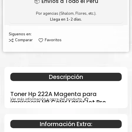
📦 Envíos a Todo el Perú
Por agencias (Shalom, Flores, etc.).
Llega en 1-2 días.
Siguenos en:
Comparar
Favoritos
Descripción
Toner Hp 222A Magenta para
Ver más información a cerca del producto...
impresora
HP Color LaserJet Pro
3201, 3202, 3203, 3288, MFP 3301,
3302, 3303, 3388
.
Información Extra: