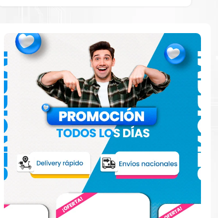
ente con la
ara comenzar a
paración
e
o en la