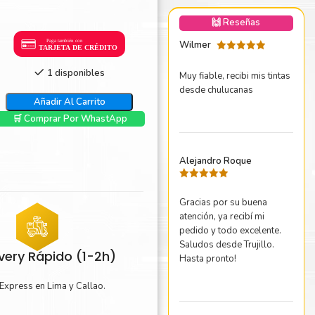
nica Minolta
🙌 Reseñas
harp
Wilmer
Valorado
con
5
de 5
1 disponibles
Muy fiable, recibi mis tintas
desde chulucanas
Añadir Al Carrito
🛒 Comprar Por WhastApp
Alejandro Roque
Valorado
con
5
de 5
Gracias por su buena
atención, ya recibí mi
pedido y todo excelente.
Saludos desde Trujillo.
ivery Rápido (1-2h)
Hasta pronto!
Express en Lima y Callao.