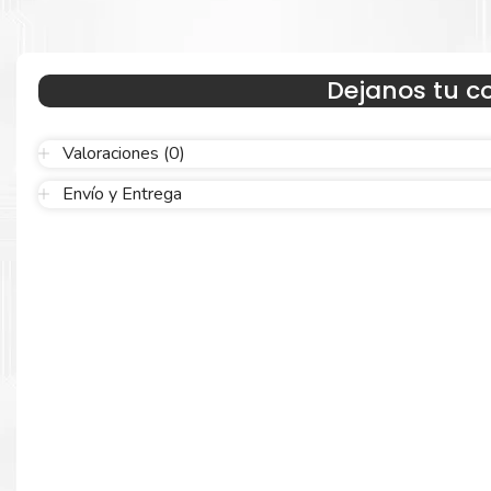
Estamos autorizados por
HP
.
Hacemos envíos al por mayor y men
empresas privadas, del estado y público en general.
Garantizamos el cumplimiento de su requerimiento de Toner 
Cian para su despacho.
Dejanos tu c
Valoraciones (0)
Envío y Entrega
Resultados que sorprenden
Confíe en el rendimiento uniforme de
Hp
. Descubra cómo saber si
cartucho es original o no
Aquí
.
Calidad en la que puede confiar
Resultados de precisión, página tras página, para mantener su