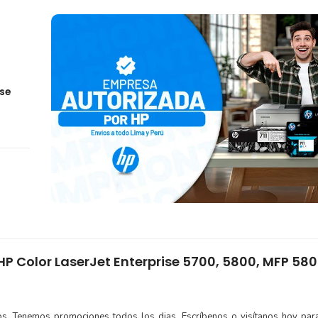
ise
HP Color LaserJet Enterprise 5700, 5800, MFP 58
tos. Tenemos promociones todos los dias. Escríbenos o visítanos hoy para