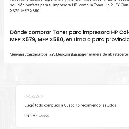
solución perfecta para tu impresora
HP
, como la Toner Hp 213Y Cian
X579, MFP X580
.
Dónde comprar Toner para impresora
HP Col
MFP X579, MFP X580,
en Lima o para provincia
Tienda autorizada por
HP
. Descubre la mejor manera de abastecerte
Ver más información a cerca del producto...
5800, MFP X577, MFP X579, MFP X580
.
Ofrecemos una amplia selec
necesidades de impresión.
¿Qué hay en la caja?
Cartuchos de Toner Hp 213Y Cian original y Guía de reciclaje.
Llegó todo completo a Cusco, lo recomiendo, saludos
Henry
Cusco
Más información: