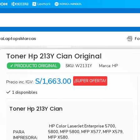
ra
Laptops
Marcas
Fo
Toner Hp 213Y Cian Original
SKU:
W2131Y
Marca:
HP
✓ PRODUCTO ORIGINAL
S/
1,663.00
¡SUPER OFERTA!
Precio inc. IGV:
1 disponibles
TONER
TONER
Toner Hp 213Y Cian
Toner Hp
Toner Br
HP Color LaserJet Enterprise 5700,
Toner Xerox
Toner S
5800, MFP 5800, MFP X577, MFP X579,
PARA
Toner Lexmark
Toner Ri
MFP X580
.
IMPRESORA: