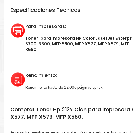
Especificaciones Técnicas
Para impresoras:
Toner para impresora
HP Color LaserJet Enterpr
5700, 5800, MFP 5800, MFP X577, MFP X579, MFP
X580
.
Rendimiento:
Rendimiento hasta de
12,000 páginas
aprox.
Comprar Toner Hp 213Y Cian para impresora
X577, MFP X579, MFP X580
.
Aprovecha nuestra experiencia y atención para adquirir tus produc