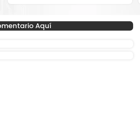
or para
Sustituya sus cartuchos de
Toner Hp 213Y Cian
rápidam
extracción automática de sellado y el embalaje fácil de abrir p
Hp 213Y
imprimir enseguida.
omentario Aquí
Reduzca el consumo de energía
 un
Consuma un 21 % menos de energía en promedio en com
con la generación anterior.
Amigables con el Medio Ambient
Al elegir Cartuchos Originales
HP
, usted está participand