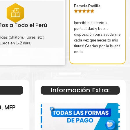
Pamela Padilla
Valorado
con
5
de 5
Increíble el servicio,
íos a Todo el Perú
puntualidad y buena
disposición para ayudarme
cias (Shalom, Flores, etc.).
cada vez que necesito mis
Llega en 1-2 días.
tintas! Gracias por la buena
onda!
Información Extra:
0, MFP