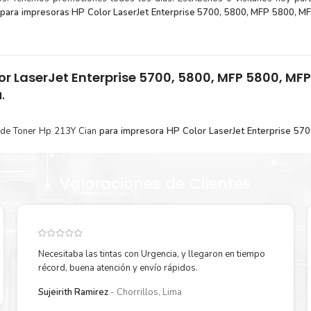
para impresoras
HP Color LaserJet Enterprise 5700, 5800, MFP 5800, M
or LaserJet Enterprise 5700, 5800, MFP 5800, MFP
.
 de Toner Hp 213Y Cian
para impresora
HP Color LaserJet Enterprise 57
ción de productos originales que garantizan un rendimiento óptimo y dura
Valoraciones de Clientes
¿Cómo comprar de manera segura?
Haga Click Aquí para ver proceso de una compra segura
Necesitaba las tintas con Urgencia, y llegaron en tiempo
récord, buena atención y envío rápidos.
Sujeirith Ramirez
Chorrillos, Lima