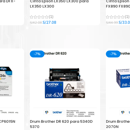
ara DFX-
Cinta Epson LX350 LX300 para
Cinta Epson
LX350 LX300
FX890 FX890
(1)
(1)
El
El
El
S/
27.08
S/
33.
S/
42.08
S/
44.99
precio
precio
precio
original
actual
origina
era:
es:
era:
.
S/42.08.
S/27.08.
S/44.9
-7%
-7%
 CP6015N
Drum Brother DR 620 para 5340D
Drum Brothe
5370
2070N