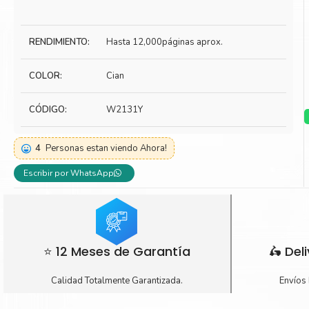
Toner Kyocera
Toner Ko
Toner Canon
Toner S
RENDIMIENTO:
Hasta 12,000páginas aprox.
COLOR:
Cian
CÓDIGO:
W2131Y
4
Personas estan viendo Ahora!
Escribir por WhatsApp
⭐ 12 Meses de Garantía
🛵 Del
Calidad Totalmente Garantizada.
Envíos 