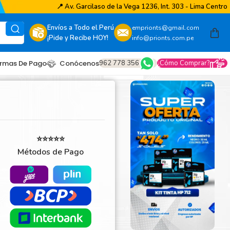
📍
Av. Garcilaso de la Vega 1236, Int. 303 - Lima Centro
Envíos a Todo el Perú
emprionts@gmail.com
¡Pide y Recibe HOY!
info@prionts.com.pe
962 778 356
¿Cómo Comprar?
rmas De Pago
Conócenos
⭐⭐⭐⭐⭐
Métodos de Pago
other
amsung
coh