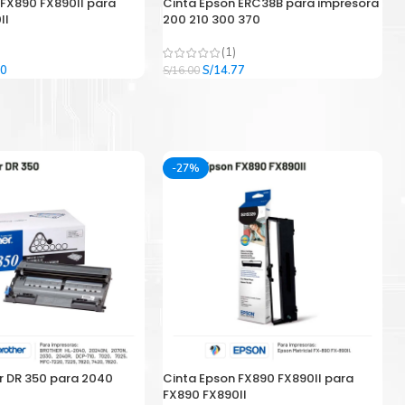
 FX890 FX890II para
Cinta Epson ERC38B para impresora
II
200 210 300 370
(1)
El
El
El
00
S/
14.77
S/
16.00
precio
precio
precio
l
actual
original
actual
es:
era:
es:
9.
S/33.00.
S/16.00.
S/14.77.
-27%
r DR 350 para 2040
Cinta Epson FX890 FX890II para
FX890 FX890II