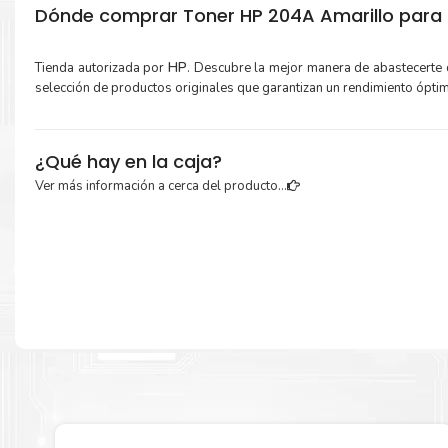
Dónde comprar Toner HP 204A Amarillo para i
Tienda autorizada por
HP
. Descubre la mejor manera de abastecerte
selección de productos originales que garantizan un rendimiento ópti
¿Qué hay en la caja?
Ver más información a cerca del producto...
Cartuchos de
Toner HP 204A Amarillo
original y Guía de reciclaje.
Más información:
Estamos autorizados por
HP
.
Hacemos envíos al por mayor y men
empresas privadas, del estado y público en general.
Garantizamos el cumplimiento de su requerimiento de
Toner H
Amarillo
para su despacho.