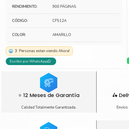
RENDIMIENTO:
900 PÁGINAS
Toner Kyocera
Toner Ko
Toner Canon
Toner S
CÓDIGO:
CF512A
COLOR:
AMARILLO
3
Personas estan viendo Ahora!
Escribir por WhatsApp
⭐ 12 Meses de Garantía
🛵 Del
Calidad Totalmente Garantizada.
Envíos 