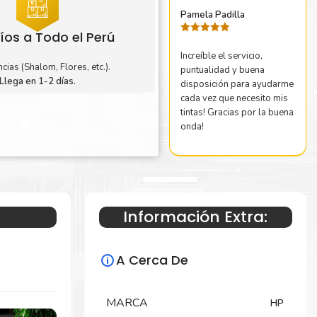
Pamela Padilla
íos a Todo el Perú
Valorado
con
5
de 5
Increíble el servicio,
cias (Shalom, Flores, etc.).
puntualidad y buena
Llega en 1-2 días.
disposición para ayudarme
cada vez que necesito mis
tintas! Gracias por la buena
onda!
Información Extra:
A Cerca De
MARCA
HP