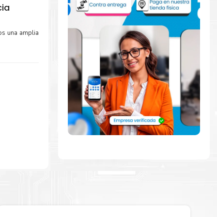
cia
s una amplia
mente con la
ara comenzar a