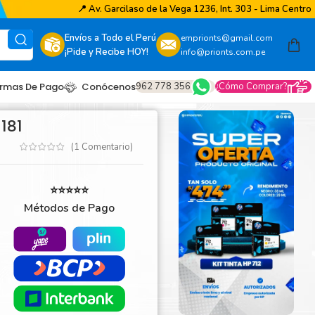
📍
Av. Garcilaso de la Vega 1236, Int. 303 - Lima Centro
Envíos a Todo el Perú
emprionts@gmail.com
¡Pide y Recibe HOY!
info@prionts.com.pe
962 778 356
¿Cómo Comprar?
rmas De Pago
Conócenos
181
(
1
Comentario)
⭐⭐⭐⭐⭐
Métodos de Pago
other
amsung
coh