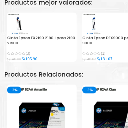
Productos mejor valorados:
Cinta Epson FX2190 2190II para 2190
Cinta Epson DFX9000 p
2190II
9000
(3)
(1)
El
El
El
El
S/
105.90
S/
131.07
S/
140.00
S/
146.07
precio
precio
precio
precio
original
actual
original
actual
Productos Relacionados:
era:
es:
era:
es:
S/140.00.
S/105.90.
S/146.07.
S/131.07
-3%
-3%