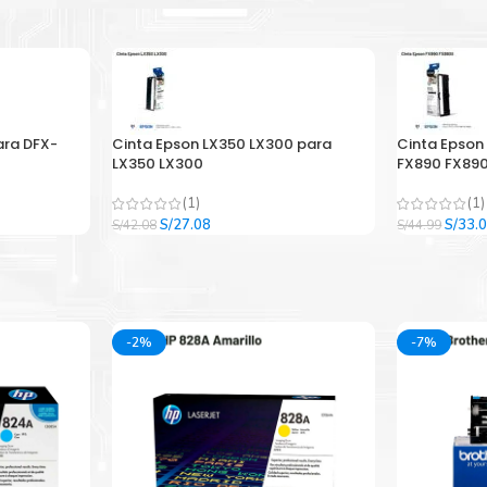
ara DFX-
Cinta Epson LX350 LX300 para
Cinta Epson
LX350 LX300
FX890 FX890
(1)
(1)
El
El
El
S/
27.08
S/
33.
S/
42.08
S/
44.99
precio
precio
precio
original
actual
origina
era:
es:
era:
.
S/42.08.
S/27.08.
S/44.9
-2%
-7%