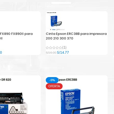
 FX890 FX890II para
Cinta Epson ERC38B para impresora
II
200 210 300 370
(1)
El
El
El
00
S/
14.77
S/
16.00
precio
precio
precio
l
actual
original
actual
es:
era:
es:
9.
S/33.00.
S/16.00.
S/14.77.
-8%
OFERTA