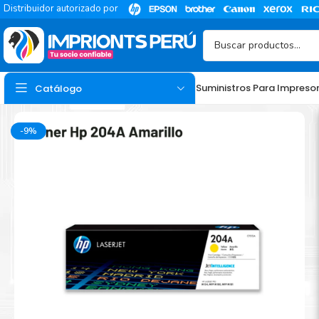
Distribuidor autorizado por
Suministros Para Impreso
Catálogo
-9%
TINTA
Tinta Hp
Tinta Epson
Tinta Canon