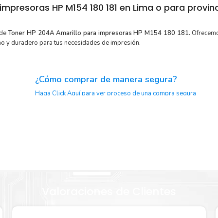
mpresoras HP M154 180 181 en Lima o para provin
 de
Toner HP 204A Amarillo para impresoras HP M154 180 181.
Ofrecemo
mo y duradero para tus necesidades de impresión.
¿Cómo comprar de manera segura?
Haga Click Aquí para ver proceso de una compra segura
or para
Sustituya sus cartuchos de
Toner HP 204A Amarillo
rápida
extracción automática de sellado y el embalaje fácil de abrir p
P 204A
imprimir enseguida.
Valoraciones de Clientes