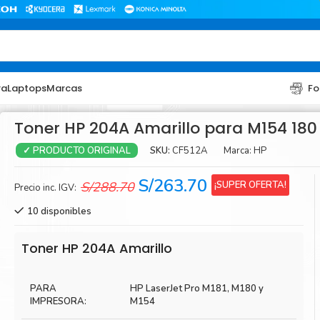
ra
Laptops
Marcas
Fo
Toner HP 204A Amarillo para M154 180 
SKU:
CF512A
Marca:
HP
✓ PRODUCTO ORIGINAL
El
El
S/
263.70
¡SUPER OFERTA!
S/
288.70
Precio inc. IGV:
precio
precio
10 disponibles
original
actual
era:
es:
TONER
TONER
Toner HP 204A Amarillo
S/288.70.
S/263.70.
Toner Hp
Toner Br
PARA
HP LaserJet Pro M181, M180 y
Toner Xerox
Toner S
IMPRESORA:
M154
Toner Lexmark
Toner Ri