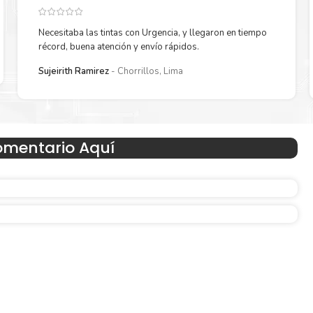
Necesitaba las tintas con Urgencia, y llegaron en tiempo
récord, buena atención y envío rápidos.
Reduzca el consumo de energía
Sujeirith Ramirez
Chorrillos, Lima
 un
Consuma un 21 % menos de energía en promedio en com
con la generación anterior.
omentario Aquí
Amigables con el Medio Ambient
Al elegir Cartuchos Originales
HP
, usted está participand
economía circular.