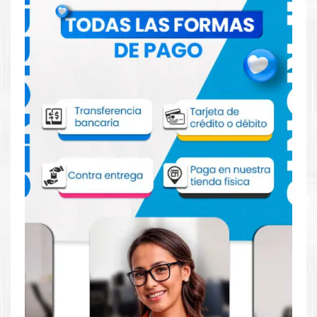
Comprar Toner HP 202A Magenta para
impresoras M254 M280 M281
Aprovecha nuestra experiencia y atención para adquirir tus
productos. Tenemos promociones todos los días. Escríbenos o
visítanos hoy para encontrar la solución perfecta para tu
impresora
HP
, como la
Toner HP 202A Magenta para
impresoras M254 M280 M281.
Dónde comprar Toner HP 202A Magenta
para impresoras M254 M280 M281 en
Lima o para provincia