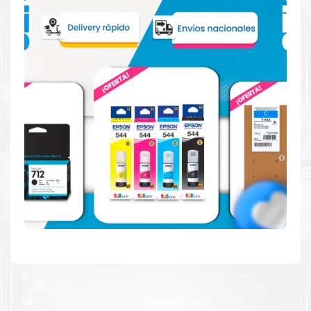
Reduzca el consumo de energía
Consuma un 21 % menos de energía en promedio en
comparación con la generación anterior.
Calidad en la que puede confiar
Resultados de precisión, página tras página, para
mantener su empresa funcionando perfectamente.
Amigables con el Medio Ambiente
Al elegir Cartuchos Originales
HP
, usted está
participando en la economía circular.