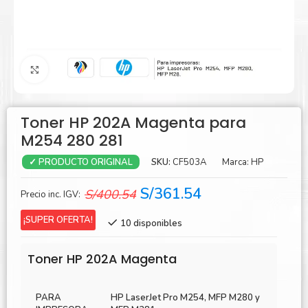
Agrandar
Toner HP 202A Magenta para
M254 280 281
SKU:
CF503A
Marca:
HP
✓ PRODUCTO ORIGINAL
El
El
S/
361.54
S/
400.54
Precio inc. IGV:
precio
precio
¡SUPER OFERTA!
10 disponibles
original
actual
era:
es:
Toner HP 202A Magenta
S/400.54.
S/361.54.
PARA
HP LaserJet Pro M254, MFP M280 y