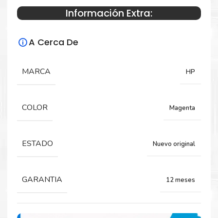
Información Extra:
Especificaciones Técnicas
A Cerca De
Para impresoras:
HP LaserJet M254, MFP M280, MFP M281.
MARCA
HP
Rendimiento:
COLOR
Magenta
1,300 Páginas.
ESTADO
Nuevo original
GARANTIA
12 meses