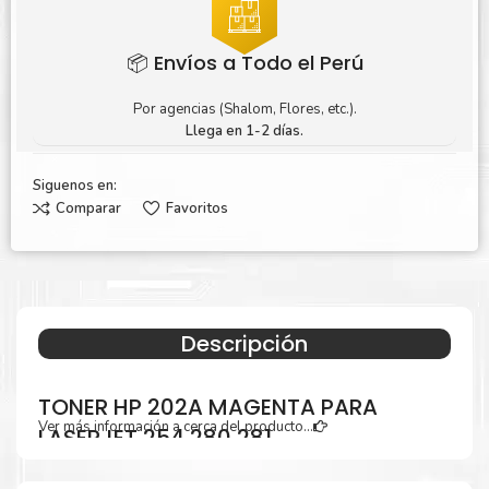
📦 Envíos a Todo el Perú
Por agencias (Shalom, Flores, etc.).
Llega en 1-2 días.
Siguenos en:
Comparar
Favoritos
Descripción
TONER HP 202A MAGENTA PARA
Ver más información a cerca del producto...
LASERJET 254 280 281