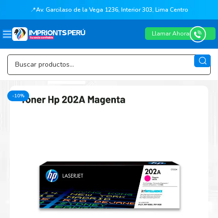
📍
Av. Garcilaso de la Vega 1236, Interior 303, Lima Centro
Llamar Ahora
-10%