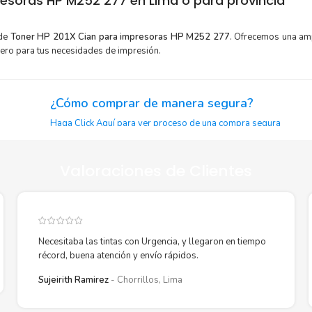
esoras HP M252 277 en Lima o para provincia
 de
Toner HP 201X Cian para impresoras HP M252 277
. Ofrecemos una amp
dero para tus necesidades de impresión.
¿Cómo comprar de manera segura?
Haga Click Aquí para ver proceso de una compra segura
Valoraciones de Clientes
or para
Sustituya sus cartuchos de
Toner HP 201X Cian
rápidam
extracción automática de sellado y el embalaje fácil de abrir p
P 201X
imprimir enseguida.
Necesitaba las tintas con Urgencia, y llegaron en tiempo
récord, buena atención y envío rápidos.
Sujeirith Ramirez
Chorrillos, Lima