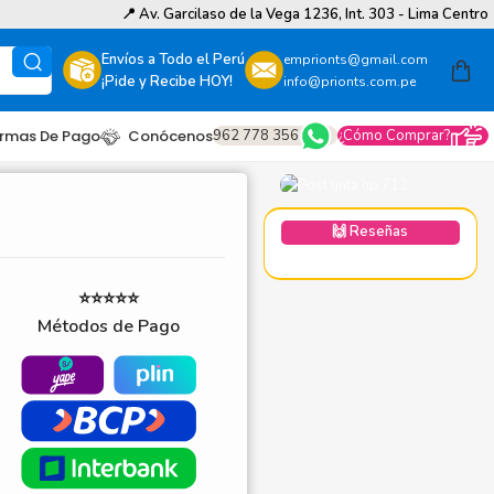
📍
Av. Garcilaso de la Vega 1236, Int. 303 - Lima Centro
Envíos a Todo el Perú
emprionts@gmail.com
¡Pide y Recibe HOY!
info@prionts.com.pe
962 778 356
¿Cómo Comprar?
rmas De Pago
Conócenos
🙌 Reseñas
⭐⭐⭐⭐⭐
Métodos de Pago
other
amsung
coh