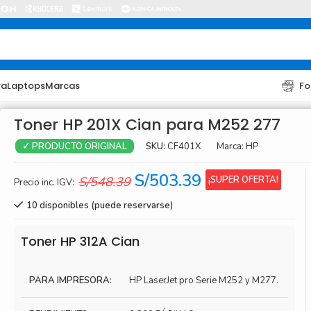
ra
Laptops
Marcas
Fo
Toner HP 201X Cian para M252 277
SKU:
CF401X
Marca:
HP
✓ PRODUCTO ORIGINAL
El
El
S/
503.39
¡SUPER OFERTA!
S/
548.39
Precio inc. IGV:
precio
precio
10 disponibles (puede reservarse)
original
actual
era:
es:
TONER
TONER
Toner HP 312A Cian
S/548.39.
S/503.39.
Toner Hp
Toner Br
PARA IMPRESORA:
HP LaserJet pro Serie M252 y M277.
Toner Xerox
Toner S
Toner Lexmark
Toner Ri