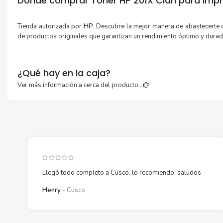
Dónde comprar Toner HP 201X Cian para impr
Tienda autorizada por
HP
. Descubre la mejor manera de abastecerte
de productos originales que garantizan un rendimiento óptimo y dura
¿Qué hay en la caja?
Ver más información a cerca del producto...
Cartuchos de
Toner HP 201X Cian
original y Guía de reciclaje.
Más información:
Estamos autorizados por
HP
.
Hacemos envíos al por mayor y men
empresas privadas, del estado y público en general.
Garantizamos el cumplimiento de su requerimiento de
Toner H
Llegó todo completo a Cusco, lo recomiendo, saludos
Cian
para su despacho.
Henry
Cusco