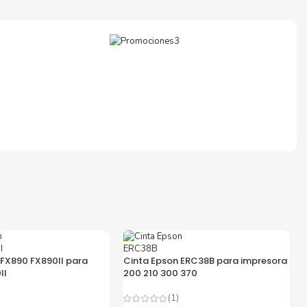
paración
e
o en la
 FX890 FX890II para
Cinta Epson ERC38B para impresora
II
200 210 300 370
(1)