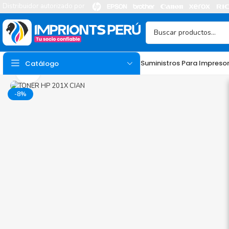
Distribuidor autorizado por
Suministros Para Impreso
Catálogo
Agrandar
-8%
TINTA
Tinta Hp
Tinta Epson
Tinta Canon