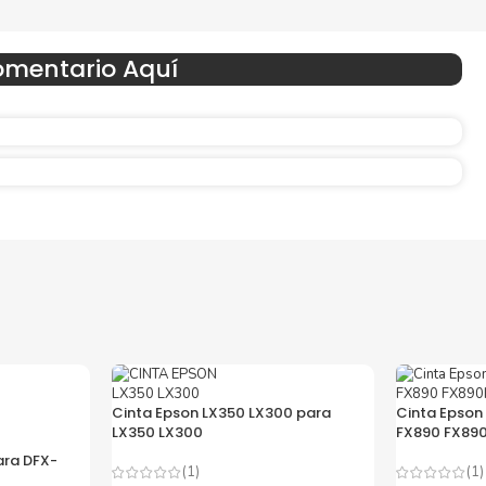
omentario Aquí
Reduzca el consumo de energía
 un
Consuma un 21 % menos de energía en promedio en com
con la generación anterior.
Amigables con el Medio Ambient
Al elegir Cartuchos Originales
HP
, usted está participand
economía circular.
Cinta Epson LX350 LX300 para
Cinta Epson
LX350 LX300
FX890 FX890
ara DFX-
(1)
(1)