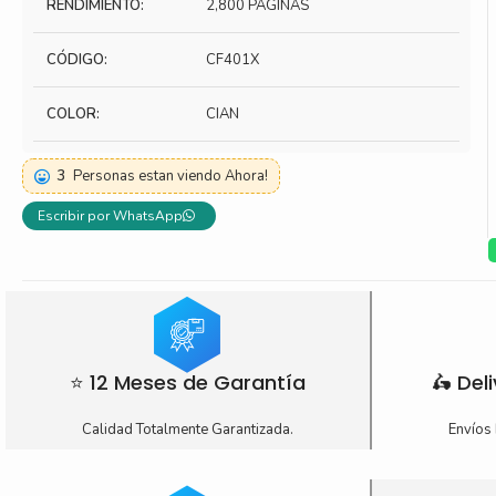
RENDIMIENTO:
2,800 PÁGINAS
Toner Kyocera
Toner Ko
CÓDIGO:
CF401X
Toner Canon
Toner S
COLOR:
CIAN
3
Personas estan viendo Ahora!
Escribir por WhatsApp
⭐ 12 Meses de Garantía
🛵 Del
Calidad Totalmente Garantizada.
Envíos 