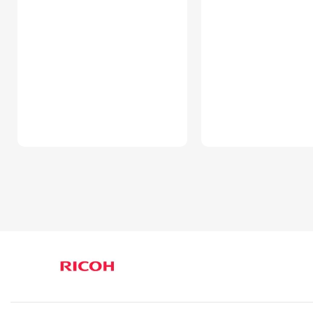
ESTADO
Nuevo original
ESTADO
Nuevo orig
GARANTIA
12 meses
GARANTIA
12 mes
TIPO
Original
TIPO
Original