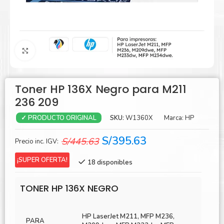
Agrandar
Toner HP 136X Negro para M211
236 209
SKU:
W1360X
Marca:
HP
✓ PRODUCTO ORIGINAL
El
El
S/
395.63
S/
445.63
Precio inc. IGV:
precio
precio
¡SUPER OFERTA!
18 disponibles
original
actual
era:
es:
TONER HP 136X NEGRO
S/445.63.
S/395.63.
HP LaserJet M211, MFP M236,
PARA