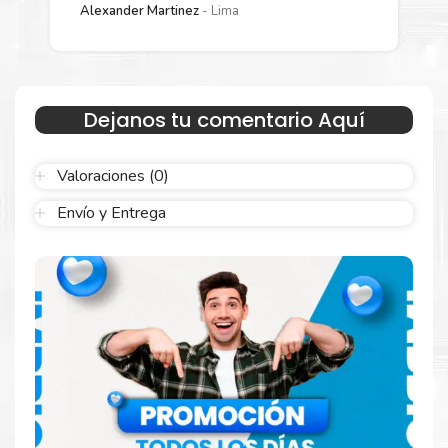
Estamos autorizados por
HP
.
Hacemos envíos al por mayor y
Alexander Martinez
Lima
menor para empresas privadas, del estado y público en
general.
Garantizamos el cumplimiento de su requerimiento de
Tóner HP
136x Negro
para su despacho.
Dejanos tu comentario Aquí
Sustituya sus cartuchos de
Tóner HP 136x Negro
rápidamente
con la extracción automática de sellado y el embalaje fácil de
abrir para comenzar a imprimir enseguida.
Valoraciones (0)
Envío y Entrega
Resultados que sorprenden
Confíe en el rendimiento uniforme de
Hp
. Descubra
cómo saber si un cartucho es original o no
Aquí
.