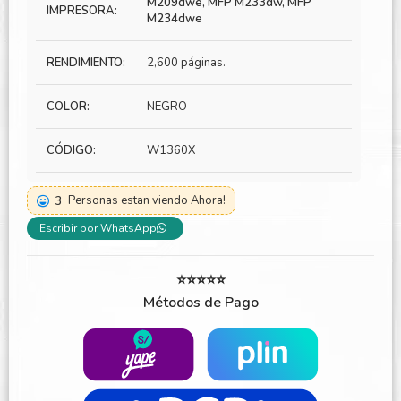
M209dwe, MFP M233dw, MFP
IMPRESORA:
M234dwe
RENDIMIENTO:
2,600 páginas.
COLOR:
NEGRO
CÓDIGO:
W1360X
3
Personas estan viendo Ahora!
Escribir por WhatsApp
⭐⭐⭐⭐⭐
Métodos de Pago