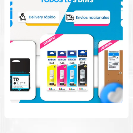
Reduzca el consumo de energía
Consuma un 21 % menos de energía en promedio en
comparación con la generación anterior.
Calidad en la que puede confiar
Resultados de precisión, página tras página, para
mantener su empresa funcionando perfectamente.
Amigables con el Medio Ambiente
Al elegir Cartuchos Originales
HP
, usted está
participando en la economía circular.