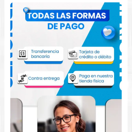
Comprar Tóner HP 136x Negro para
impresora HP M211 236 209
Aprovecha nuestra experiencia y atención para adquirir tus
productos. Tenemos promociones todos los días. Escríbenos o
visítanos hoy para encontrar la solución perfecta para tu
impresora
HP
, como la
Tóner HP 136x Negro para impresoras
M211, MFP M236, M209dwe, MFP M233dw, MFP M234dwe.
Dónde comprar Tóner para impresora HP
M211 236 209 en Lima o para provincia