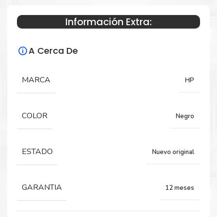
Información Extra:
Especificaciones Técnicas
A Cerca De
Para impresoras:
Tóner para impresora HP LaserJet M211,
MARCA
HP
MFP M236, M209dwe, MFP M233dw, MFP
M234dwe.
COLOR
Negro
Rendimiento:
ESTADO
Nuevo original
2,600 páginas
GARANTIA
12 meses