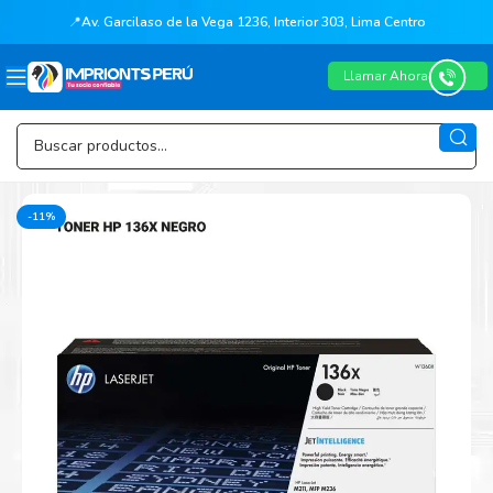
📍
Av. Garcilaso de la Vega 1236, Interior 303, Lima Centro
Llamar Ahora
-11%