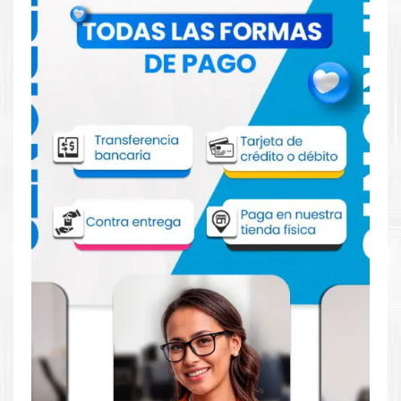
Comprar Toner Hp 126A Cian para
impresoras HP M175 1025
Aprovecha nuestra experiencia y atención para adquirir tus
productos. Tenemos promociones todos los dias. Escríbenos o
visítanos hoy para encontrar la solución perfecta para tu
impresora
HP
, como la
Toner Hp 126A Cian para impresoras
HP M175 1025.
Dónde comprar Toner Hp 126A Cian para
impresoras HP M175 1025 en Lima o para
provincia