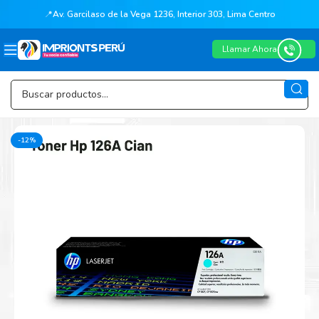
📍
Av. Garcilaso de la Vega 1236, Interior 303, Lima Centro
Llamar Ahora
-12%