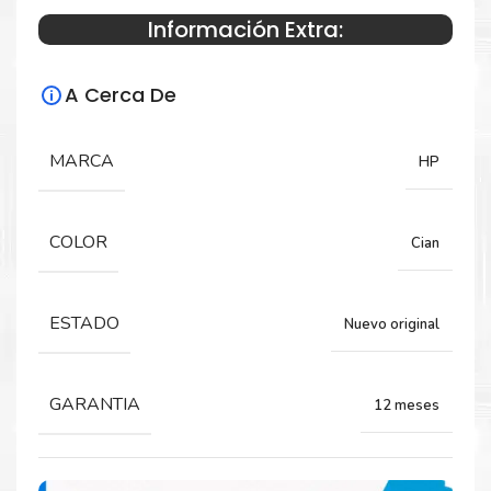
Información Extra:
Especificaciones Técnicas
A Cerca De
Para impresoras:
Toner para impresoras HP LaserJet Pro
MARCA
HP
M175a, M175nw, CP1025nw, CP1025n.
COLOR
Cian
Rendimiento:
1,000 PÁGINAS
ESTADO
Nuevo original
GARANTIA
12 meses