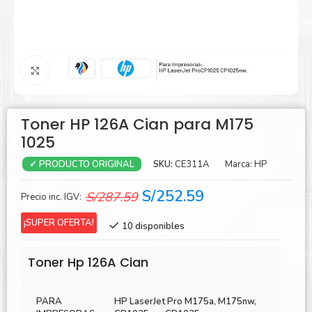
Agrandar
Toner HP 126A Cian para M175
1025
SKU:
CE311A
Marca:
HP
✓ PRODUCTO ORIGINAL
El
El
S/
252.59
S/
287.59
Precio inc. IGV:
precio
precio
¡SUPER OFERTA!
10 disponibles
original
actual
era:
es:
Toner Hp 126A Cian
S/287.59.
S/252.59.
PARA
HP LaserJet Pro M175a, M175nw,