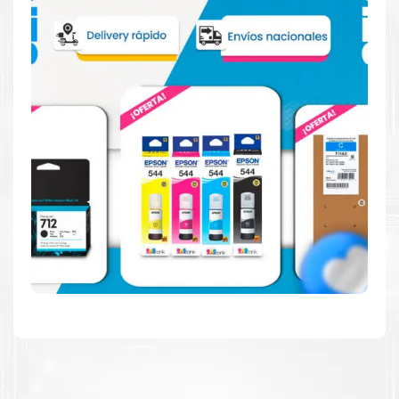
Reduzca el consumo de energía
Consuma un 21 % menos de energía en promedio en
comparación con la generación anterior.
Calidad en la que puede confiar
Resultados de precisión, página tras página, para
mantener su empresa funcionando perfectamente.
Amigables con el Medio Ambiente
Al elegir Cartuchos Originales
HP
, usted está
participando en la economía circular.