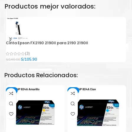
Productos mejor valorados:
Cinta Epson FX2190 2190II para 2190 2190II
C
(3)
El
El
S/
105.90
S/
140.00
S/
precio
precio
original
actual
Productos Relacionados:
era:
es:
S/140.00.
S/105.90.
-3%
-3%