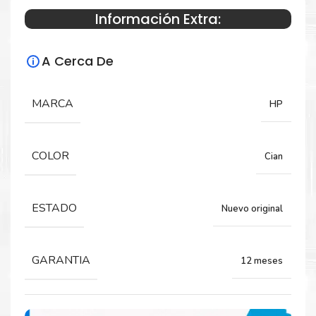
Información Extra:
Especificaciones Técnicas
A Cerca De
Para impresoras:
MARCA
HP
Toner para impresora HP LaserJet CP1215
1515 1518 1312
COLOR
Cian
Rendimiento:
ESTADO
Nuevo original
1,400 páginas.
GARANTIA
12 meses