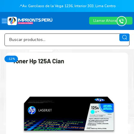
📍
Av. Garcilaso de la Vega 1236, Interior 303, Lima Centro
Llamar Ahora
-12%