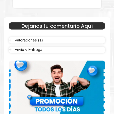
menor para empresas privadas, del estado y público en
general.
Garantizamos el cumplimiento de su requerimiento de
Toner HP
125A Cian
para su despacho.
Dejanos tu comentario Aquí
Sustituya sus cartuchos de
Toner HP 125A Cian
rápidamente
con la extracción automática de sellado y el embalaje fácil de
Valoraciones (1)
abrir para comenzar a imprimir enseguida.
Envío y Entrega
Resultados que sorprenden
Confíe en el rendimiento uniforme de
Hp
. Descubra
cómo saber si un cartucho es original o no
Aquí
.