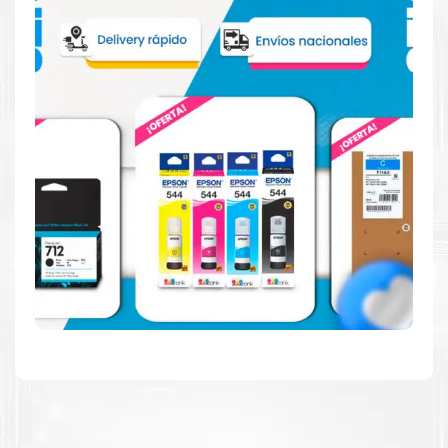
Reduzca el consumo de energía
Consuma un 21 % menos de energía en promedio en
comparación con la generación anterior.
Calidad en la que puede confiar
Resultados de precisión, página tras página, para
mantener su empresa funcionando perfectamente.
Amigables con el Medio Ambiente
Al elegir Cartuchos Originales
HP
, usted está
participando en la economía circular.