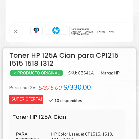
Agrandar
Toner HP 125A Cian para CP1215
1515 1518 1312
SKU:
CB541A
Marca:
HP
✓ PRODUCTO ORIGINAL
El
El
S/
330.00
S/
375.00
Precio inc. IGV:
precio
precio
¡SUPER OFERTA!
10 disponibles
original
actual
era:
es:
Toner HP 125A Cian
S/375.00.
S/330.00.
PARA
HP Color LaserJet CP1515, 1518,