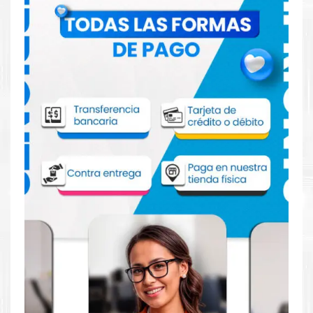
Comprar Toner HP 125A Cian para
impresora HP CP1215 1515 1518 1312
Aprovecha nuestra experiencia y atención para adquirir tus
productos. Tenemos promociones todos los días. Escríbenos o
visítanos hoy para encontrar la solución perfecta para tu
impresora
HP
, como la
Toner HP 125A Cian para impresora
HP CP1215 1515 1518 1312.
Dónde comprar Toner HP 125A Cian para
impresora HP CP1215 1515 1518 1312 en
Lima o para provincia