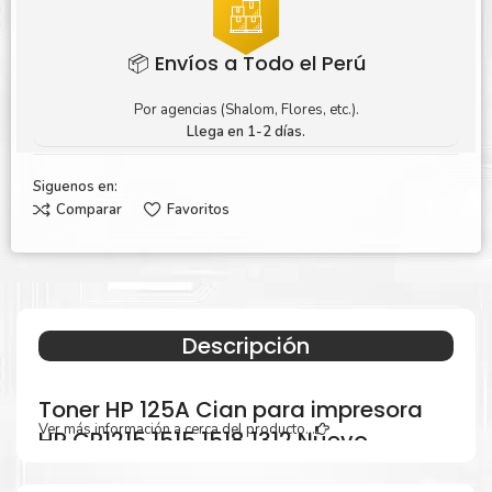
📦 Envíos a Todo el Perú
Por agencias (Shalom, Flores, etc.).
Llega en 1-2 días.
Siguenos en:
Comparar
Favoritos
Descripción
Toner HP 125A Cian para impresora
Ver más información a cerca del producto...
HP CP1215 1515 1518 1312 Nuevo
Original