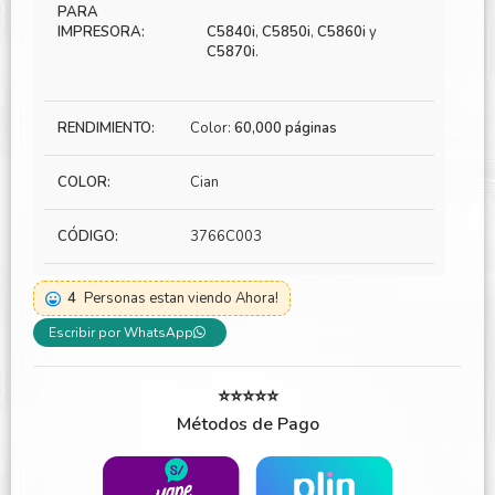
PARA
IMPRESORA:
C5840i
,
C5850i
,
C5860i
y
C5870i
.
RENDIMIENTO:
Color:
60,000 páginas
COLOR:
Cian
CÓDIGO:
3766C003
4
Personas estan viendo Ahora!
Escribir por WhatsApp
⭐⭐⭐⭐⭐
Métodos de Pago