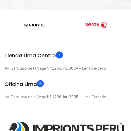
Nuevo original
Nuevo original
ESTADO
ESTADO
12 meses
12 meses
GARANTIA
GARANTIA
Amigables con el Medio Ambiente
Original
Original
TIPO
TIPO
Tienda Lima Centro
Al elegir Cartuchos Originales Epson, usted está
participando en la economía circular.
Av. Garcilazo de la Vega N° 1236, Int. 303A – Lima Cercado.
Oficina Lima
Av. Garcilaso de la Vega N° 1236, Int. 303B – Lima Cercado.