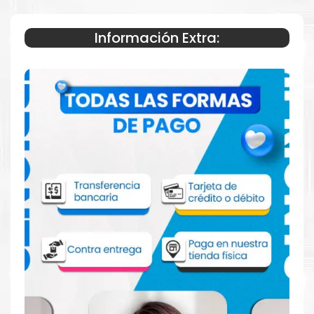
ADVANCE DX,C5840i, C5850i, C5860i
y C5870i.
Información Extra:
Especificaciones Técnicas
Para impresoras:
Toner para impresora Canon
imageRUNNER ADVANCE DX,C5840i, C5850i,
C5860i y C5870i.
Rendimiento:
Rendimiento de color 60,000 páginas.