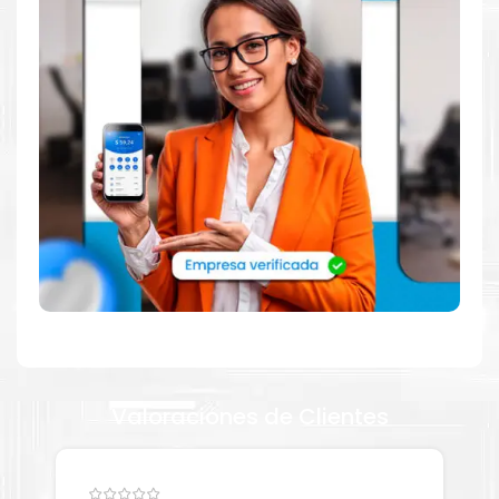
Comprar Toner Canon GPR-61 Amarillo
para impresora Canon imageRUNNER
ADVANCE DX,C5840i, C5850i, C5860i y
C5870i.
Aprovecha nuestra experiencia y atención para adquirir tus
Valoraciones de Clientes
productos. Tenemos promociones todos los dias. Escríbenos o
visítanos hoy para encontrar la solución perfecta para tu
impresora
Canon
, como la Toner Canon GPR-61 Amarillo
para
impresoras Canon imageRUNNER ADVANCE DX,C5840i,