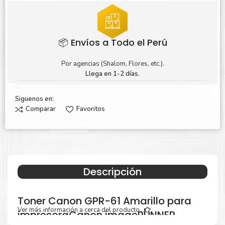
📦 Envíos a Todo el Perú
Por agencias (Shalom, Flores, etc.).
Llega en 1-2 días.
Siguenos en:
Comparar
Favoritos
Descripción
Toner Canon GPR-61 Amarillo para
Ver más información a cerca del producto...
impresoraCanon imageRUNNER