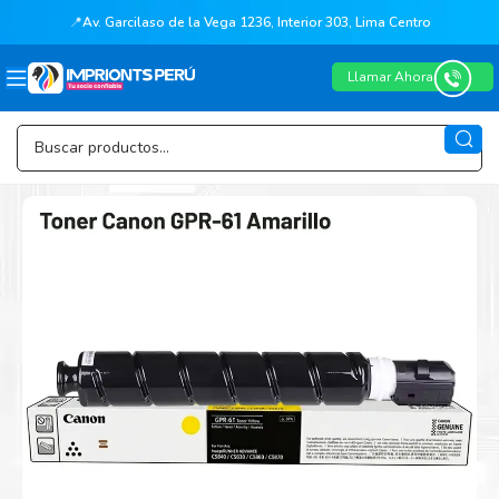
📍
Av. Garcilaso de la Vega 1236, Interior 303, Lima Centro
Llamar Ahora