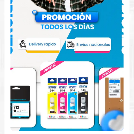
reciclaje.
¿Cómo comprar de manera segura?
Haga Click Aquí para ver proceso de una compra segura
Más información:
Estamos autorizados por
Canon
.
Hacemos envíos al por mayor
y menor para empresas privadas, del estado y público en
general.
Garantizamos el cumplimiento de su requerimiento de Toner
Canon GPR-61 Amarillo para su despacho.
Sustituya sus cartuchos de
Toner Canon GPR-61
Amarillo
rápidamente con la extracción automática de sellado y
el embalaje fácil de abrir para comenzar a imprimir enseguida.