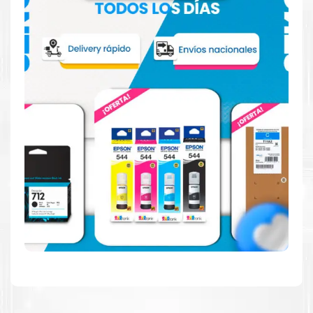
Confíe en el rendimiento uniforme de
Canon
, tanto si
imprime en blanco y negro como en color. Descubra
más
Aquí
.
Hecho para ser fácil de usar
Simple y fácil de usar. Nuestros cartuchos e impresoras
están hechos para facilitar la carga, la impresión y los
resultados.