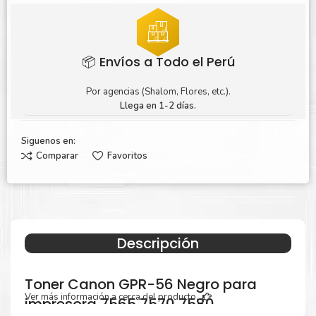
📦 Envíos a Todo el Perú
Por agencias (Shalom, Flores, etc.).
Llega en 1-2 días.
Siguenos en:
Comparar
Favoritos
Descripción
Toner Canon GPR-56 Negro para
Ver más información a cerca del producto...
impresora 7565 7570 7580