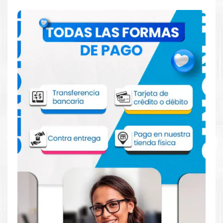
Comprar Toner Canon GPR-56 Negro
para impresora 7565 7570 7580
Aprovecha nuestra experiencia y atención para adquirir tus
productos. Tenemos promociones todos los dias. Escríbenos o
visítanos hoy para encontrar la solución perfecta para tu
impresora
Canon
, como la
Toner Canon GPR-56 Negro para
impresora 7565 7570 7580
.
Dónde comprar Toner para impresora
7565 7570 7580 en Lima o para provincia