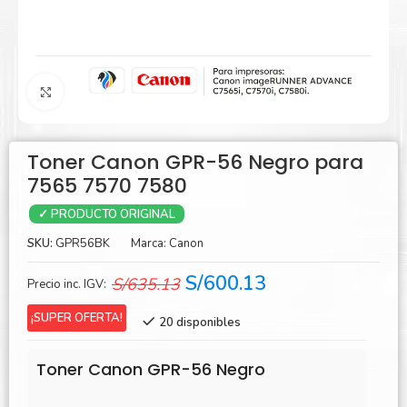
Agrandar
Toner Canon GPR-56 Negro para
7565 7570 7580
✓ PRODUCTO ORIGINAL
SKU:
GPR56BK
Marca:
Canon
El
El
S/
600.13
S/
635.13
Precio inc. IGV:
precio
precio
¡SUPER OFERTA!
20 disponibles
original
actual
era:
es:
Toner Canon GPR-56 Negro
S/635.13.
S/600.13.