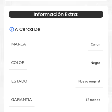
Información Extra:
Especificaciones Técnicas
A Cerca De
Para impresoras:
Toner para impresora Canon
MARCA
Canon
imageRUNNER ADVANCE C7565i, C7570i,
C7580i.
COLOR
Negro
Rendimiento:
ESTADO
Nuevo original
82,000 Páginas
GARANTIA
12 meses