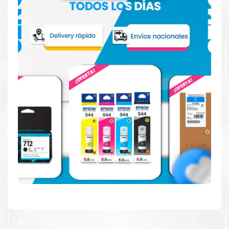
Confíe en el rendimiento uniforme de
Canon
, tanto si
imprime en blanco y negro como en color. Descubra
más
Aquí
.
Hecho para ser fácil de usar
Simple y fácil de usar. Nuestros cartuchos e impresoras
están hechos para facilitar la carga, la impresión y los
resultados.