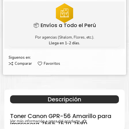
📦 Envíos a Todo el Perú
Por agencias (Shalom, Flores, etc.).
Llega en 1-2 días.
Siguenos en:
Comparar
Favoritos
Descripción
Toner Canon GPR-56 Amarillo para
Ver más información a cerca del producto...
impresora 7565 7570 7580