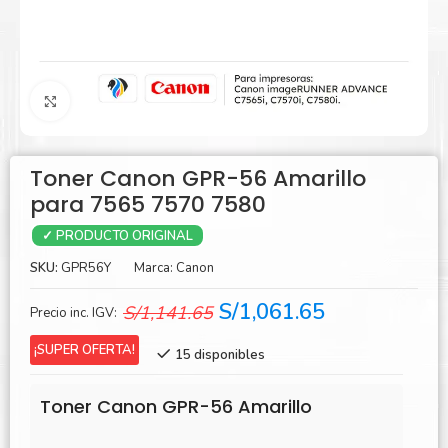
Agrandar
Toner Canon GPR-56 Amarillo
para 7565 7570 7580
✓ PRODUCTO ORIGINAL
SKU:
GPR56Y
Marca:
Canon
El
El
S/
1,061.65
S/
1,141.65
Precio inc. IGV:
precio
precio
¡SUPER OFERTA!
15 disponibles
original
actual
era:
es:
Toner Canon GPR-56 Amarillo
S/1,141.65.
S/1,061.65.