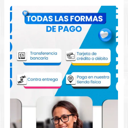
Comprar Toner Canon GPR-56 Amarillo
para impresora 7565 7570 7580
Aprovecha nuestra experiencia y atención para adquirir tus
productos. Tenemos promociones todos los dias. Escríbenos o
visítanos hoy para encontrar la solución perfecta para tu
impresora
Canon
, como la
Toner Canon GPR-56 Amarillo para
impresora 7565 7570 7580
.
Dónde comprar Toner para impresora
7565 7570 7580 en Lima o para provincia