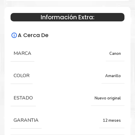
Información Extra:
Especificaciones Técnicas
A Cerca De
Para impresoras:
Toner para impresora Canon
MARCA
Canon
imageRUNNER ADVANCE C7565i, C7570i,
C7580i.
COLOR
Amarillo
Rendimiento:
ESTADO
Nuevo original
66,500 Páginas
GARANTIA
12 meses