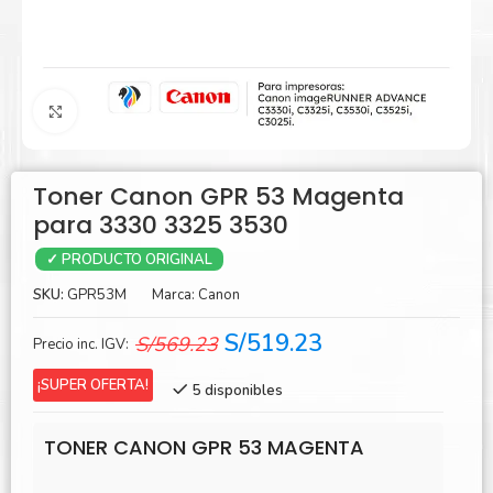
Agrandar
Toner Canon GPR 53 Magenta
para 3330 3325 3530
✓ PRODUCTO ORIGINAL
SKU:
GPR53M
Marca:
Canon
El
El
S/
519.23
S/
569.23
Precio inc. IGV:
precio
precio
¡SUPER OFERTA!
5 disponibles
original
actual
era:
es:
TONER CANON GPR 53 MAGENTA
S/569.23.
S/519.23.