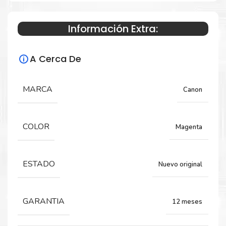
Información Extra:
Especificaciones Técnicas
A Cerca De
Para impresoras:
Toner para impresora Canon
MARCA
Canon
imageRUNNER ADVANCE C3330i, C3325i,
C3530i, C3525i, C3025i.
COLOR
Magenta
Rendimiento:
ESTADO
Nuevo original
19,000 PÁGINAS
GARANTIA
12 meses