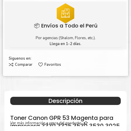
📦 Envíos a Todo el Perú
Por agencias (Shalom, Flores, etc.).
Llega en 1-2 días.
Siguenos en:
Comparar
Favoritos
Descripción
Toner Canon GPR 53 Magenta para
Ver más información a cerca del producto...
impresora 3330 3325 3530 3530 3025