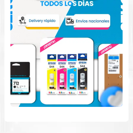
Hecho para ser confiable
Confíe en el rendimiento uniforme de
Canon
, tanto si
imprime en blanco y negro como en color. Descubra
más
Aquí
.
Hecho para ser fácil de usar
Simple y fácil de usar. Nuestros cartuchos e impresoras
están hechos para facilitar la carga, la impresión y los
resultados.