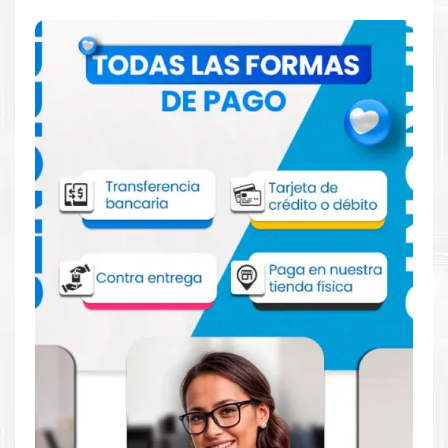
Comprar Toner Canon GPR 53 Magenta
para impresora 3330 3325 3530 3530
3025
Aprovecha nuestra experiencia y atención para adquirir tus
productos. Tenemos promociones todos los dias. Escríbenos o
visítanos hoy para encontrar la solución perfecta para tu
impresora
Canon
, como la
Toner Canon GPR 53 Magenta para
impresora 3330 3325 3530 3530 3025
.
Dónde comprar Toner Canon GPR 53