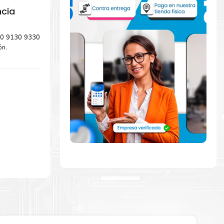
ncia
20 9130 9330
ón.
amente con la
ara comenzar a