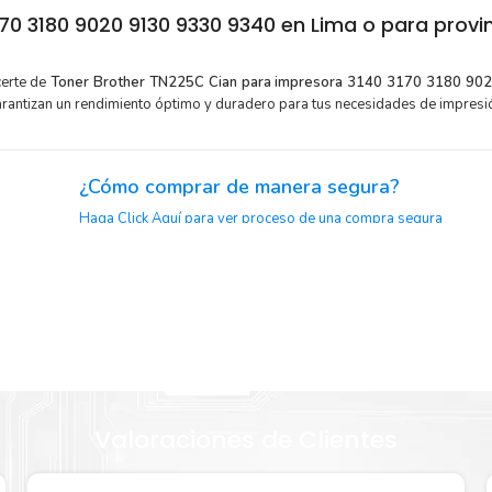
0 3180 9020 9130 9330 9340 en Lima o para provi
certe de
Toner Brother TN225C Cian para impresora 3140 3170 3180 90
arantizan un rendimiento óptimo y duradero para tus necesidades de impresi
¿Cómo comprar de manera segura?
Haga Click Aquí para ver proceso de una compra segura
y menor
Sustituya sus cartuchos de
Toner
Brother TN225C Cian
rápid
extracción automática de sellado y el embalaje fácil de abrir p
Brother
imprimir enseguida.
Valoraciones de Clientes