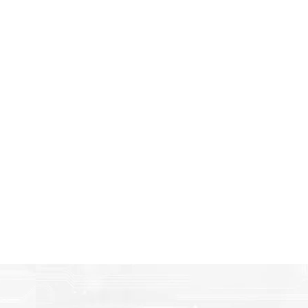
Amigables con el Medio Ambient
n
Al elegir Cartuchos Originales Brother, usted está participa
economía circular.