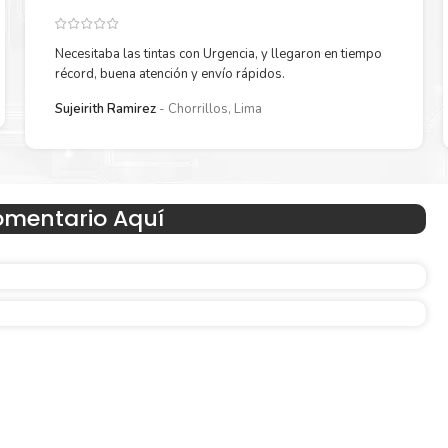
Necesitaba las tintas con Urgencia, y llegaron en tiempo
récord, buena atención y envío rápidos.
Sujeirith Ramirez
Chorrillos, Lima
Hecho para ser fácil de usar
omentario Aquí
en
Simple y fácil de usar. Nuestros cartuchos e impresoras
hechos para facilitar la carga, la impresión y los result