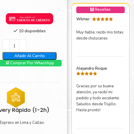
nica Minolta
🙌 Reseñas
harp
Wilmer
Valorado
con
5
de 5
10 disponibles
Muy fiable, recibi mis tintas
desde chulucanas
Añadir Al Carrito
🛒 Comprar Por WhastApp
Alejandro Roque
Valorado
con
5
de 5
Gracias por su buena
atención, ya recibí mi
pedido y todo excelente.
Saludos desde Trujillo.
ivery Rápido (1-2h)
Hasta pronto!
Express en Lima y Callao.