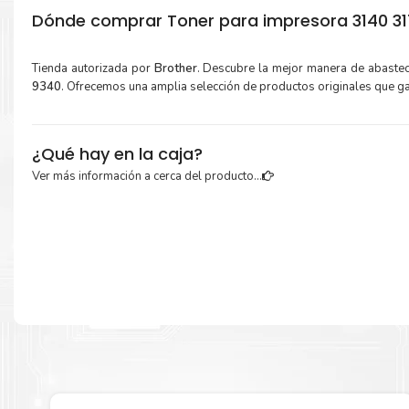
Dónde comprar Toner para impresora 3140 317
Tienda autorizada por
Brother
. Descubre la mejor manera de abaste
9340
. Ofrecemos una amplia selección de productos originales que g
¿Qué hay en la caja?
Ver más información a cerca del producto...
Cartuchos de
Toner Brother TN225C Cian
original y Guía de reciclaje.
Más información:
Estamos autorizados por
Brother
.
Hacemos envíos al por mayor 
para empresas privadas, del estado y público en general.
Garantizamos el cumplimiento de su requerimiento de
Toner 
TN225C Cian
para su despacho.