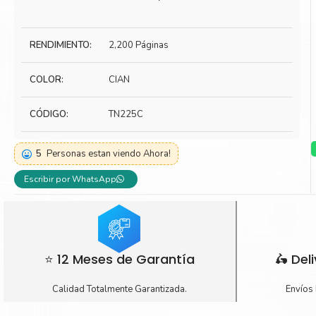
Toner Kyocera
Toner Ko
Toner Canon
Toner S
RENDIMIENTO:
2,200 Páginas
COLOR:
CIAN
CÓDIGO:
TN225C
5
Personas estan viendo Ahora!
Escribir por WhatsApp
⭐ 12 Meses de Garantía
🛵 Del
Calidad Totalmente Garantizada.
Envíos 