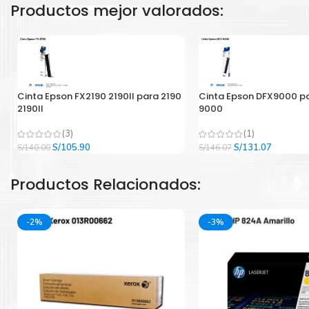
Productos mejor valorados:
Cinta Epson FX2190 2190II para 2190
Cinta Epson DFX9000 p
2190II
9000
(3)
(1)
El
El
El
El
S/
105.90
S/
131.07
S/
140.00
S/
146.07
precio
precio
precio
precio
original
actual
original
actual
Productos Relacionados:
era:
es:
era:
es:
S/140.00.
S/105.90.
S/146.07.
S/131.07
-2%
-3%