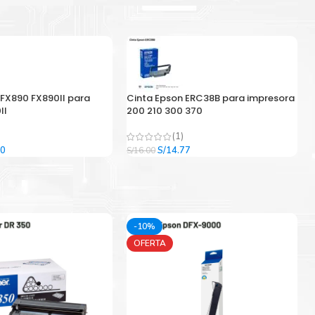
 FX890 FX890II para
Cinta Epson ERC38B para impresora
II
200 210 300 370
(1)
El
El
El
00
S/
14.77
S/
16.00
precio
precio
precio
l
actual
original
actual
es:
era:
es:
9.
S/33.00.
S/16.00.
S/14.77.
-10%
OFERTA