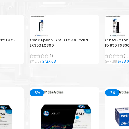
ara DFX-
Cinta Epson LX350 LX300 para
Cinta Epson
LX350 LX300
FX890 FX890
(1)
(1)
El
El
El
S/
27.08
S/
33.
S/
42.08
S/
44.99
precio
precio
precio
original
actual
origina
era:
es:
era:
.
S/42.08.
S/27.08.
S/44.9
-3%
-7%