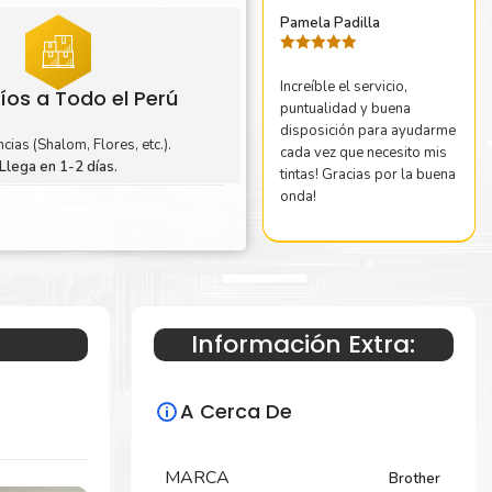
Pamela Padilla
Valorado
con
5
de 5
Increíble el servicio,
íos a Todo el Perú
puntualidad y buena
disposición para ayudarme
cias (Shalom, Flores, etc.).
cada vez que necesito mis
Llega en 1-2 días.
tintas! Gracias por la buena
onda!
Información Extra:
A Cerca De
MARCA
Brother