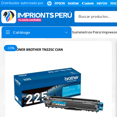
Distribuidor autorizado por
Suministros Para Impreso
Catálogo
-11%
TINTA
Tinta Hp
Tinta Epson
Tinta Canon