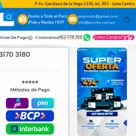
📍
Av. Garcilaso de la Vega 1236, Int. 303 - Lima Centro
Envíos a Todo el Perú
emprionts@gmail.com
¡Pide y Recibe HOY!
info@prionts.com.pe
962 778 356
¿Cómo Comprar?
rmas De Pago
Conócenos
3170 3180
⭐⭐⭐⭐⭐
Métodos de Pago
other
amsung
coh