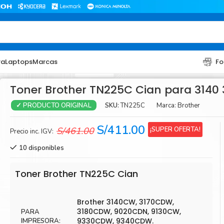
ra
Laptops
Marcas
Fo
Toner Brother TN225C Cian para 3140 
SKU:
TN225C
Marca:
Brother
✓ PRODUCTO ORIGINAL
El
El
S/
411.00
¡SUPER OFERTA!
S/
461.00
Precio inc. IGV:
precio
precio
10 disponibles
original
actual
era:
es:
TONER
TONER
Toner Brother TN225C Cian
S/461.00.
S/411.00.
Toner Hp
Toner Br
Brother 3140CW, 3170CDW,
Toner Xerox
Toner S
3180CDW, 9020CDN, 9130CW,
PARA
Toner Lexmark
Toner Ri
9330CDW, 9340CDW.
IMPRESORA: