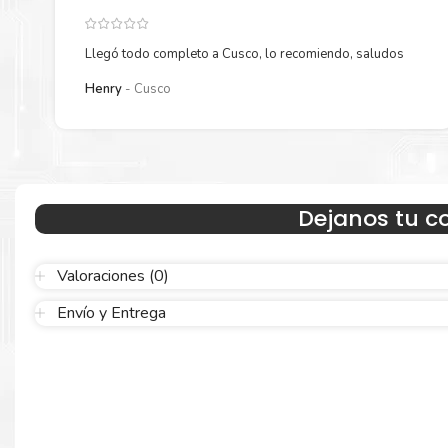
Llegó todo completo a Cusco, lo recomiendo, saludos
Henry
Cusco
Hecho para ser confiable
Dejanos tu c
Confíe en el rendimiento uniforme de
Brother
, tanto si imprime 
blanco y negro como en color. Descubra más
Aquí
.
Valoraciones (0)
Envío y Entrega