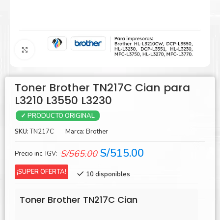
Agrandar
Toner Brother TN217C Cian para
L3210 L3550 L3230
✓ PRODUCTO ORIGINAL
SKU:
TN217C
Marca:
Brother
El
El
S/
515.00
S/
565.00
Precio inc. IGV:
precio
precio
¡SUPER OFERTA!
10 disponibles
original
actual
era:
es:
Toner Brother TN217C Cian
S/565.00.
S/515.00.