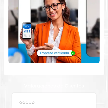
impresora
Brother
, como la
Toner Brother TN217C Cian para
impresora L3210 L3550 L3230 L3551 L3230 L3750 L3270
L3770
.
Dónde comprar Toner para impresora
L3210 L3550 L3230 L3551 L3230 L3750
L3270 L3770 en Lima o para provincia
Tienda autorizada por
Brother
. Descubre la mejor manera de
abastecerte de
Toner Brother TN217C Cian para impresora
L3210 L3550 L3230 L3551 L3230 L3750 L3270 L3770
.
Ofrecemos una amplia selección de productos originales que
garantizan un rendimiento óptimo y duradero para tus
necesidades de impresión.
Valoraciones de Clientes
¿Qué hay en la caja?
Cartuchos de
Toner Brother TN217C Cian
original y Guía de