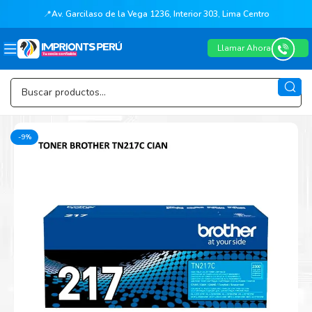
📍
Av. Garcilaso de la Vega 1236, Interior 303, Lima Centro
Llamar Ahora
-9%