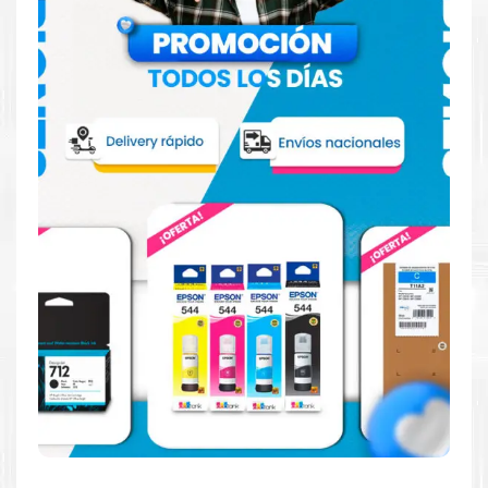
Hecho para ser confiable
Confíe en el rendimiento uniforme de
Brother
, tanto si
imprime en blanco y negro como en color. Descubra
más
Aquí
.