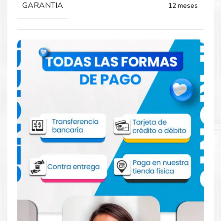
GARANTIA
12 meses
Comprar Toner Brother TN217C Cian para
impresora L3210 L3550 L3230 L3551 L3230
L3750 L3270 L3770
Aprovecha nuestra experiencia y atención para adquirir tus
productos. Tenemos promociones todos los dias. Escríbenos o
visítanos hoy para encontrar la solución perfecta para tu