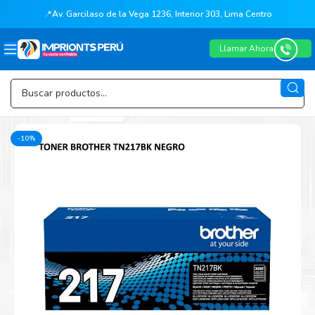
📍
Av. Garcilaso de la Vega 1236, Interior 303, Lima Centro
Llamar Ahora
-10%