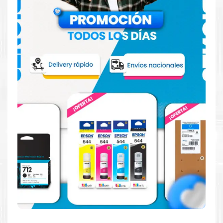
Hecho para ser confiable
Confíe en el rendimiento uniforme de
Brother
, tanto si
imprime en blanco y negro como en color. Descubra
más
Aquí
.