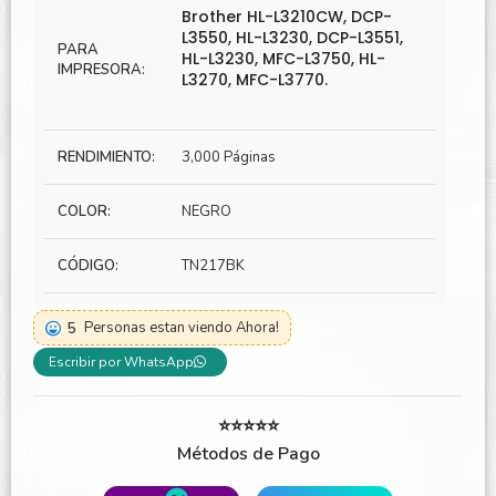
Brother HL-L3210CW, DCP-
L3550, HL-L3230, DCP-L3551,
PARA
HL-L3230, MFC-L3750, HL-
IMPRESORA:
L3270, MFC-L3770.
RENDIMIENTO:
3,000 Páginas
COLOR:
NEGRO
CÓDIGO:
TN217BK
5
Personas estan viendo Ahora!
Escribir por WhatsApp
⭐⭐⭐⭐⭐
Métodos de Pago