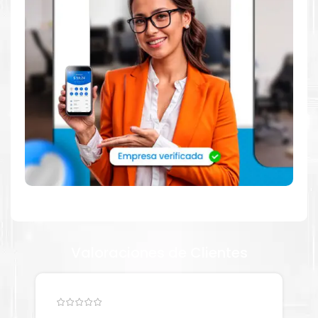
impresora
Brother
, como la
Toner Brother TN217BK Negro
para impresora L3210 L3550 L3230 L3551 L3230 L3750
L3270 L3770
.
Dónde comprar Toner para impresora
L3210 L3550 L3230 L3551 L3230 L3750
L3270 L3770 en Lima o para provincia
Tienda autorizada por
Brother
. Descubre la mejor manera de
abastecerte de
Toner Brother TN217BK Negro para impresora
L3210 L3550 L3230 L3551 L3230 L3750 L3270 L3770
.
Ofrecemos una amplia selección de productos originales que
garantizan un rendimiento óptimo y duradero para tus
necesidades de impresión.
Valoraciones de Clientes
¿Qué hay en la caja?
Cartuchos de
Toner Brother TN217BK Negro
original y Guía de