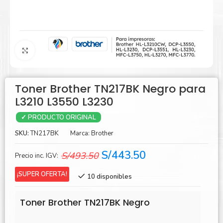
Agrandar
Toner Brother TN217BK Negro para
L3210 L3550 L3230
✓ PRODUCTO ORIGINAL
SKU:
TN217BK
Marca:
Brother
El
El
S/
443.50
S/
493.50
Precio inc. IGV:
precio
precio
¡SUPER OFERTA!
10 disponibles
original
actual
era:
es:
Toner Brother TN217BK Negro
S/493.50.
S/443.50.