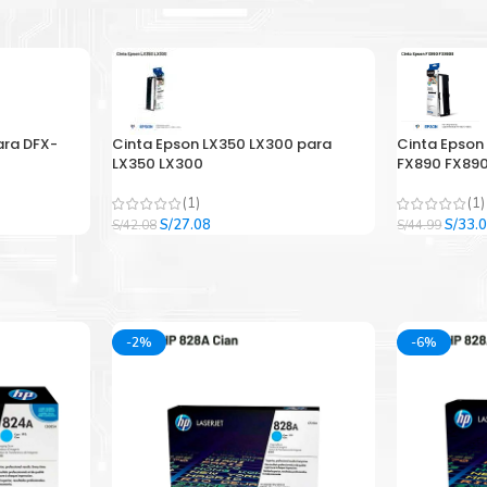
ara DFX-
Cinta Epson LX350 LX300 para
Cinta Epson
LX350 LX300
FX890 FX890
(1)
(1)
El
El
El
S/
27.08
S/
33.
S/
42.08
S/
44.99
precio
precio
precio
original
actual
origina
era:
es:
era:
.
S/42.08.
S/27.08.
S/44.9
-2%
-6%