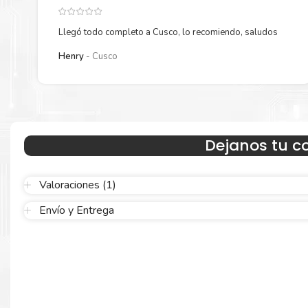
Llegó todo completo a Cusco, lo recomiendo, saludos
Henry
Cusco
Hecho para ser confiable
Dejanos tu c
Confíe en el rendimiento uniforme de
Brother
, tanto si imprime 
blanco y negro como en color. Descubra más
Aquí
.
Valoraciones (1)
Envío y Entrega