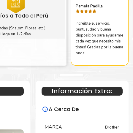
Pamela Padilla
íos a Todo el Perú
Valorado
con
5
de 5
Increíble el servicio,
cias (Shalom, Flores, etc.).
puntualidad y buena
Llega en 1-2 días.
disposición para ayudarme
cada vez que necesito mis
tintas! Gracias por la buena
onda!
Información Extra:
A Cerca De
MARCA
Brother