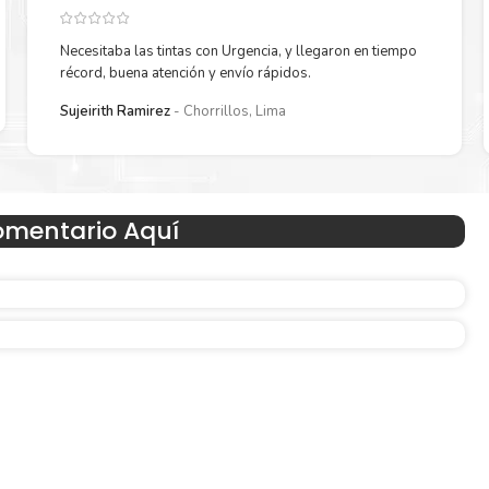
Necesitaba las tintas con Urgencia, y llegaron en tiempo
récord, buena atención y envío rápidos.
Sujeirith Ramirez
Chorrillos, Lima
Hecho para ser fácil de usar
omentario Aquí
en
Simple y fácil de usar. Nuestros cartuchos e impresoras
hechos para facilitar la carga, la impresión y los result