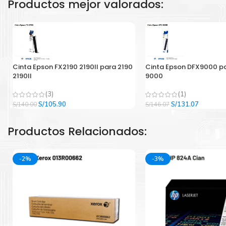
Productos mejor valorados:
Cinta Epson FX2190 2190II para 2190
Cinta Epson DFX9000 p
2190II
9000
(3)
(1)
El
El
El
El
S/
105.90
S/
131.07
S/
140.00
S/
146.07
precio
precio
precio
precio
original
actual
original
actual
Productos Relacionados:
era:
es:
era:
es:
S/140.00.
S/105.90.
S/146.07.
S/131.07
-2%
-3%