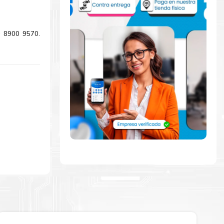
0 8900 9570
.
mente con la
ara comenzar a