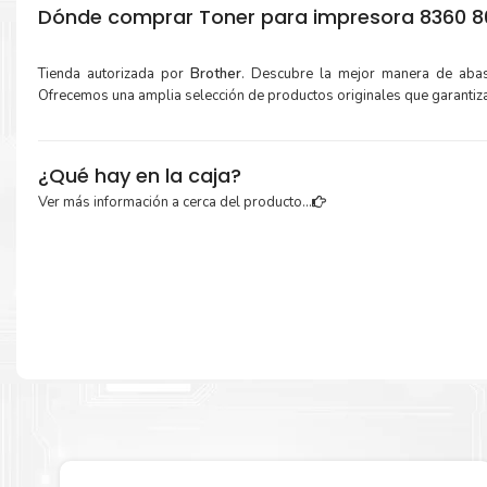
Dónde comprar Toner para impresora 8360 86
Tienda autorizada por
Brother
. Descubre la mejor manera de aba
Ofrecemos una amplia selección de productos originales que garantiz
¿Qué hay en la caja?
Ver más información a cerca del producto...
Cartuchos de
Toner Brother TN 419Y
original y Guía de reciclaje.
Más información:
Estamos autorizados por
Brother
.
Hacemos envíos al por mayor 
para empresas privadas, del estado y público en general.
Garantizamos el cumplimiento de su requerimiento de
Toner Bro
419Y
para su despacho.