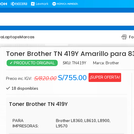
ra
Laptops
Marcas
Fo
Toner Brother TN 419Y Amarillo para 
SKU:
TN419Y
Marca:
Brother
✓ PRODUCTO ORIGINAL
El
El
S/
755.00
¡SUPER OFERTA!
S/
820.00
Precio inc. IGV:
precio
precio
18 disponibles
original
actual
era:
es:
TONER
TONER
Toner Brother TN 419Y
S/820.00.
S/755.00.
Toner Hp
Toner Br
PARA
Brother L8360, L8610, L8900,
Toner Xerox
Toner S
IMPRESORAS:
L9570
Toner Lexmark
Toner Ri