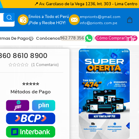
📍
Av. Garcilaso de la Vega 1236, Int. 303 - Lima Centro
Envíos a Todo el Perú
emprionts@gmail.com
¡Pide y Recibe HOY!
info@prionts.com.pe
962 778 356
¿Cómo Comprar?
rmas De Pago
Conócenos
8360 8610 8900
(
1
Comentario)
⭐⭐⭐⭐⭐
Métodos de Pago
other
amsung
coh