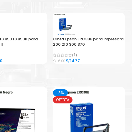
 FX890 FX890II para
Cinta Epson ERC38B para impresora
II
200 210 300 370
(1)
El
El
El
00
S/
14.77
S/
16.00
precio
precio
precio
l
actual
original
actual
es:
era:
es:
9.
S/33.00.
S/16.00.
S/14.77.
-8%
OFERTA