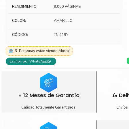
RENDIMIENTO:
9,000 PÁGINAS
Toner Kyocera
Toner Ko
Toner Canon
Toner S
COLOR:
AMARILLO
CÓDIGO:
TN 419Y
3
Personas estan viendo Ahora!
Escribir por WhatsApp
⭐ 12 Meses de Garantía
🛵 Del
Calidad Totalmente Garantizada.
Envíos 