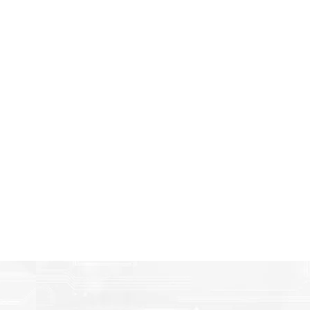
Amigables con el Medio Ambient
n
Al elegir Cartuchos Originales Brother, usted está participa
economía circular.