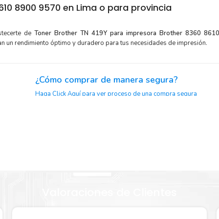
10 8900 9570 en Lima o para provincia
stecerte de
Toner Brother TN 419Y para impresora Brother 8360 861
an un rendimiento óptimo y duradero para tus necesidades de impresión.
¿Cómo comprar de manera segura?
Haga Click Aquí para ver proceso de una compra segura
y menor
Sustituya sus cartuchos de
Toner Brother TN 419Y
rápida
extracción automática de sellado y el embalaje fácil de abrir p
ther TN
imprimir enseguida.
Valoraciones de Clientes