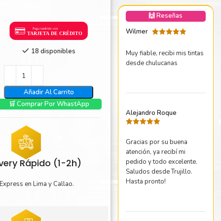
nica Minolta
🙌 Reseñas
harp
Wilmer
Valorado
con
5
de 5
18 disponibles
Muy fiable, recibi mis tintas
desde chulucanas
Añadir Al Carrito
🛒 Comprar Por WhastApp
Alejandro Roque
Valorado
con
5
de 5
Gracias por su buena
atención, ya recibí mi
ivery Rápido (1-2h)
pedido y todo excelente.
Saludos desde Trujillo.
Hasta pronto!
Express en Lima y Callao.