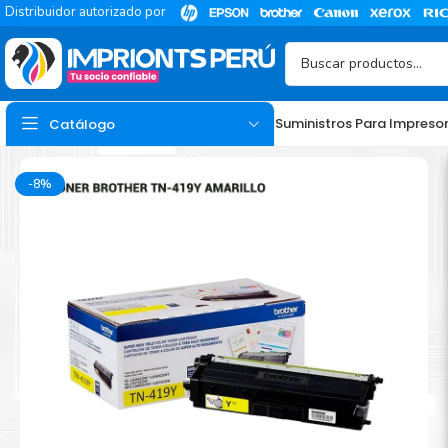
Distribuidor autorizado por
Suministros Para Impreso
Catálogo
-8%
TINTA
Tinta Hp
Tinta Epson
Tinta Canon