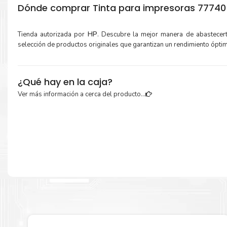
Dónde comprar Tinta para impresoras 77740 
Tienda autorizada por
HP
. Descubre la mejor manera de abastece
selección de productos originales que garantizan un rendimiento ópti
¿Qué hay en la caja?
Ver más información a cerca del producto...
Cartuchos de
Tinta HP 992xc Cian
original y Guía de reciclaje.
Más información:
Estamos autorizados por
HP
.
Hacemos envíos al por mayor y men
empresas privadas, del estado y público en general.
Garantizamos el cumplimiento de su requerimiento de
Tinta HP 992
para su despacho.