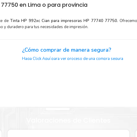
77750 en Lima o para provincia
rte de
Tinta HP 992xc Cian para impresoras HP 77740 77750.
Ofrecemo
mo y duradero para tus necesidades de impresión.
¿Cómo comprar de manera segura?
Haga Click Aquí para ver proceso de una compra segura
or para
Sustituya sus cartuchos de
Tinta HP 992xc
Cian
rápida
extracción automática de sellado y el embalaje fácil de abrir p
xc Cian
imprimir enseguida.
Valoraciones de Clientes