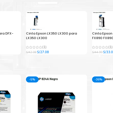
ara DFX-
Cinta Epson LX350 LX300 para
Cinta Epson
LX350 LX300
FX890 FX890
(1)
(1)
El
El
El
S/
27.08
S/
33.
S/
42.08
S/
44.99
precio
precio
precio
original
actual
origina
era:
es:
era:
.
S/42.08.
S/27.08.
S/44.9
-5%
-36%