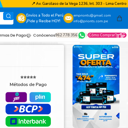
📍
Av. Garcilaso de la Vega 1236, Int. 303 - Lima Centro
Envíos a Todo el Perú
emprionts@gmail.com
¡Pide y Recibe HOY!
info@prionts.com.pe
962 778 356
¿Cómo Comprar?
rmas De Pago
Conócenos
⭐⭐⭐⭐⭐
Métodos de Pago
other
amsung
coh