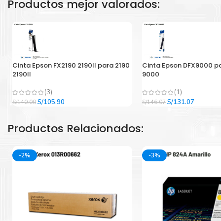
Productos mejor valorados:
Cinta Epson FX2190 2190II para 2190
Cinta Epson DFX9000 p
2190II
9000
(3)
(1)
El
El
El
El
S/
105.90
S/
131.07
S/
140.00
S/
146.07
precio
precio
precio
precio
original
actual
original
actual
Productos Relacionados:
era:
es:
era:
es:
S/140.00.
S/105.90.
S/146.07.
S/131.07
-2%
-3%