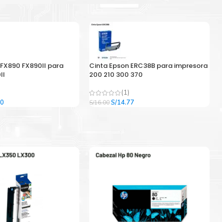
 FX890 FX890II para
Cinta Epson ERC38B para impresora
II
200 210 300 370
(1)
El
El
El
00
S/
14.77
S/
16.00
precio
precio
precio
l
actual
original
actual
es:
era:
es:
9.
S/33.00.
S/16.00.
S/14.77.