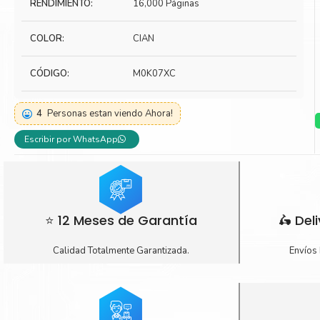
RENDIMIENTO:
16,000 Páginas
Toner Kyocera
Toner Ko
COLOR:
CIAN
Toner Canon
Toner S
CÓDIGO:
M0K07XC
4
Personas estan viendo Ahora!
Escribir por WhatsApp
⭐ 12 Meses de Garantía
🛵 Del
Calidad Totalmente Garantizada.
Envíos 