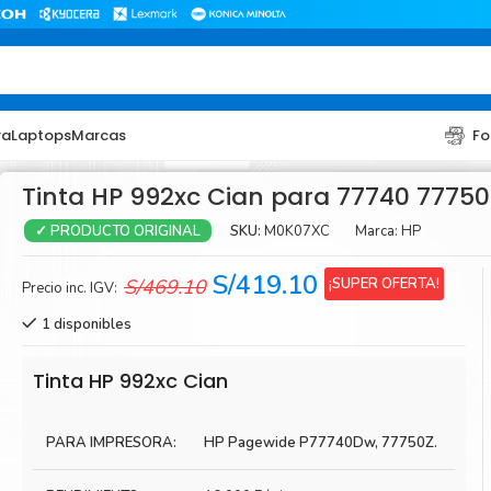
ra
Laptops
Marcas
Fo
Tinta HP 992xc Cian para 77740 77750
SKU:
M0K07XC
Marca:
HP
✓ PRODUCTO ORIGINAL
El
El
S/
419.10
¡SUPER OFERTA!
S/
469.10
Precio inc. IGV:
precio
precio
1 disponibles
original
actual
era:
es:
TONER
TONER
Tinta HP 992xc Cian
S/469.10.
S/419.10.
Toner Hp
Toner Br
PARA IMPRESORA:
HP Pagewide P77740Dw, 77750Z.
Toner Xerox
Toner S
Toner Lexmark
Toner Ri