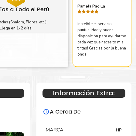
Pamela Padilla
íos a Todo el Perú
Valorado
con
5
de 5
cias (Shalom, Flores, etc.).
Increíble el servicio,
Llega en 1-2 días.
puntualidad y buena
disposición para ayudarme
cada vez que necesito mis
tintas! Gracias por la buena
onda!
Información Extra:
A Cerca De
MARCA
HP