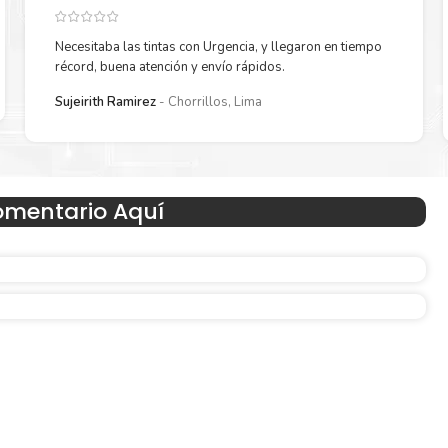
Necesitaba las tintas con Urgencia, y llegaron en tiempo
récord, buena atención y envío rápidos.
Reduzca el consumo de energía
Sujeirith Ramirez
Chorrillos, Lima
 un
Consuma un 21 % menos de energía en promedio en com
con la generación anterior.
omentario Aquí
Amigables con el Medio Ambient
Al elegir Cartuchos Originales
HP
, usted está participand
economía circular.