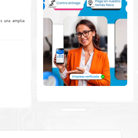
s una amplia
mente con la
ara comenzar a