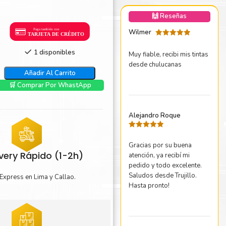
nica Minolta
🙌 Reseñas
harp
Wilmer
Valorado
con
5
de 5
1 disponibles
Muy fiable, recibi mis tintas
desde chulucanas
Añadir Al Carrito
🛒 Comprar Por WhastApp
Alejandro Roque
Valorado
con
5
de 5
Gracias por su buena
ivery Rápido (1-2h)
atención, ya recibí mi
pedido y todo excelente.
Saludos desde Trujillo.
Express en Lima y Callao.
Hasta pronto!