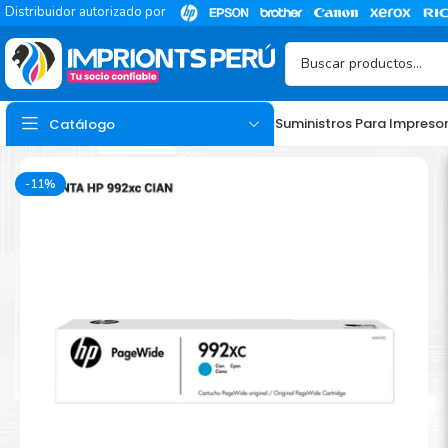
Distribuidor autorizado por
Suministros Para Impreso
Catálogo
-11%
TINTA
Tinta Hp
Tinta Epson
Tinta Canon