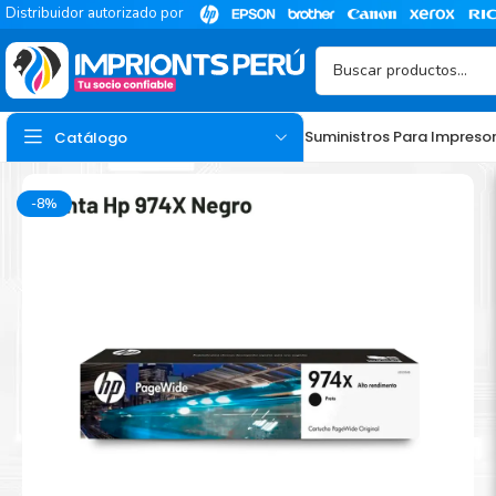
Distribuidor autorizado por
Suministros Para Impreso
Catálogo
-8%
TINTA
Tinta Hp
Tinta Epson
Tinta Canon