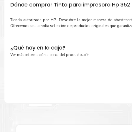
Dónde comprar Tinta para impresora Hp 352 
Tienda autorizada por
HP
. Descubre la mejor manera de abastecer
Ofrecemos una amplia selección de productos originales que garantiz
¿Qué hay en la caja?
Ver más información a cerca del producto...
Cartuchos de
Tinta Hp 974X Negro
original y Guía de reciclaje.
Más información:
Estamos autorizados por
HP
.
Hacemos envíos al por mayor y men
empresas privadas, del estado y público en general.
Garantizamos el cumplimiento de su requerimiento de
Tinta H
Negro
para su despacho.