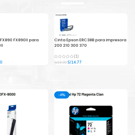
 FX890 FX890II para
Cinta Epson ERC38B para impresora
II
200 210 300 370
(1)
El
El
El
00
S/
14.77
S/
16.00
precio
precio
precio
l
actual
original
actual
es:
era:
es:
9.
S/33.00.
S/16.00.
S/14.77.
-4%