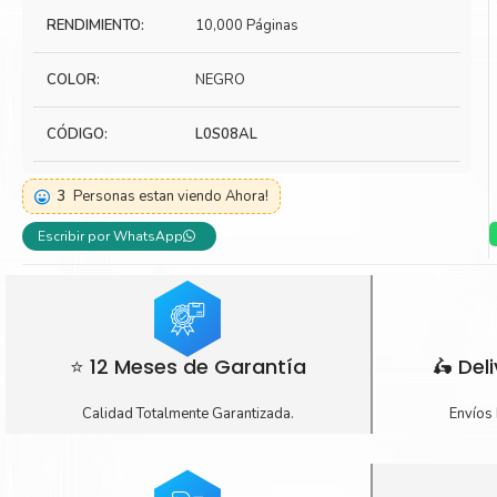
RENDIMIENTO:
10,000 Páginas
Toner Kyocera
Toner Ko
Toner Canon
Toner S
COLOR:
NEGRO
CÓDIGO:
L0S08AL
3
Personas estan viendo Ahora!
Escribir por WhatsApp
⭐ 12 Meses de Garantía
🛵 Del
Calidad Totalmente Garantizada.
Envíos 