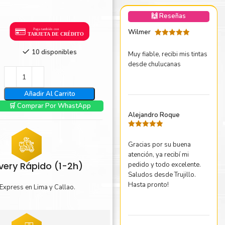
nica Minolta
🙌 Reseñas
harp
Wilmer
Valorado
con
5
de 5
10 disponibles
Muy fiable, recibi mis tintas
desde chulucanas
Añadir Al Carrito
🛒 Comprar Por WhastApp
Alejandro Roque
Valorado
con
5
de 5
Gracias por su buena
atención, ya recibí mi
ivery Rápido (1-2h)
pedido y todo excelente.
Saludos desde Trujillo.
Hasta pronto!
Express en Lima y Callao.