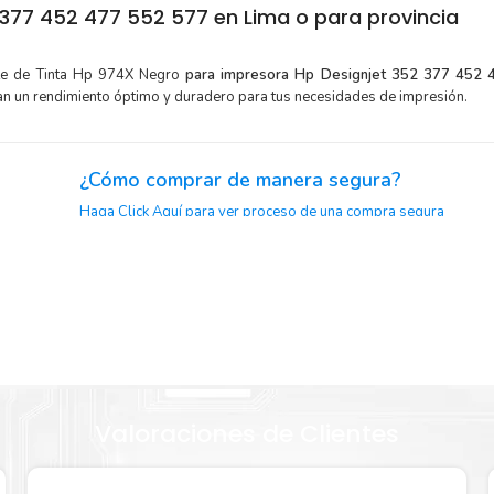
377 452 477 552 577 en Lima o para provincia
te de Tinta Hp 974X Negro
para impresora Hp Designjet 352 377 452 
an un rendimiento óptimo y duradero para tus necesidades de impresión.
¿Cómo comprar de manera segura?
Haga Click Aquí para ver proceso de una compra segura
or para
Sustituya sus cartuchos de
Tinta Hp 974X Negro
rápidam
extracción automática de sellado y el embalaje fácil de abrir p
p 974X
imprimir enseguida.
Valoraciones de Clientes