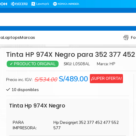
ra
Laptops
Marcas
Fo
Tinta HP 974X Negro para 352 377 452
SKU:
L0S08AL
Marca:
HP
✓ PRODUCTO ORIGINAL
El
El
S/
489.00
¡SUPER OFERTA!
S/
534.00
Precio inc. IGV:
precio
precio
10 disponibles
original
actual
era:
es:
TONER
TONER
Tinta Hp 974X Negro
S/534.00.
S/489.00.
Toner Hp
Toner Br
PARA
Hp Designjet 352 377 452 477 552
Toner Xerox
Toner S
IMPRESORA:
577
Toner Lexmark
Toner Ri