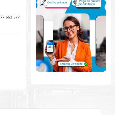
477 552 577
.
ente con la
ara comenzar a