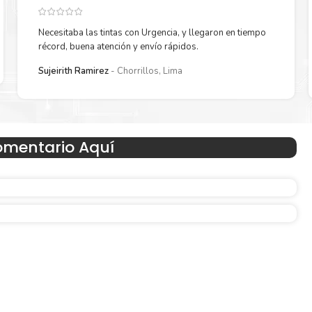
Necesitaba las tintas con Urgencia, y llegaron en tiempo
récord, buena atención y envío rápidos.
Reduzca el consumo de energía
Sujeirith Ramirez
Chorrillos, Lima
 un
Consuma un 21 % menos de energía en promedio en com
con la generación anterior.
omentario Aquí
Amigables con el Medio Ambient
Al elegir Cartuchos Originales
HP
, usted está participand
economía circular.