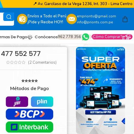
📍
Av. Garcilaso de la Vega 1236, Int. 303 - Lima Centro
Envíos a Todo el Perú
emprionts@gmail.com
¡Pide y Recibe HOY!
info@prionts.com.pe
962 778 356
¿Cómo Comprar?
rmas De Pago
Conócenos
 477 552 577
(
2
Comentarios)
⭐⭐⭐⭐⭐
Métodos de Pago
other
amsung
coh