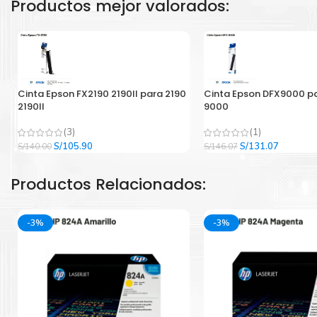
Productos mejor valorados:
Cinta Epson FX2190 2190II para 2190
Cinta Epson DFX9000 p
2190II
9000
(3)
(1)
El
El
El
El
S/
105.90
S/
131.07
S/
140.00
S/
146.07
precio
precio
precio
precio
original
actual
original
actual
Productos Relacionados:
era:
es:
era:
es:
S/140.00.
S/105.90.
S/146.07.
S/131.07
-3%
-3%