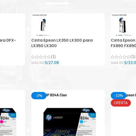
ara DFX-
Cinta Epson LX350 LX300 para
Cinta Epson
LX350 LX300
FX890 FX890
(1)
(1)
El
El
El
S/
27.08
S/
33.
S/
42.08
S/
44.99
precio
precio
precio
original
actual
origina
era:
es:
era:
.
S/42.08.
S/27.08.
S/44.9
-3%
-10%
OFERTA