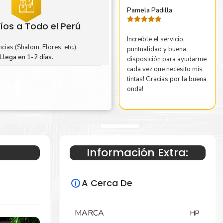
Pamela Padilla
íos a Todo el Perú
Valorado
con
5
de 5
Increíble el servicio,
cias (Shalom, Flores, etc.).
puntualidad y buena
Llega en 1-2 días.
disposición para ayudarme
cada vez que necesito mis
tintas! Gracias por la buena
onda!
Información Extra:
A Cerca De
MARCA
HP