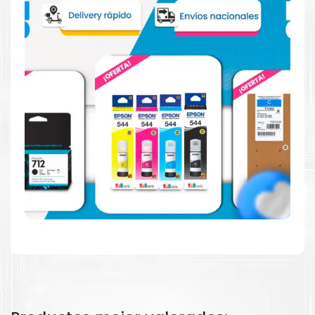
Consuma un 21 % menos de energía en promedio en
comparación con la generación anterior.
Calidad en la que puede confiar
Resultados de precisión, página tras página, para
mantener su empresa funcionando perfectamente.
Amigables con el Medio Ambiente
Al elegir Cartuchos Originales
HP
, usted está
participando en la economía circular.