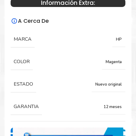
Información Extra:
Especificaciones Técnicas
A Cerca De
Para impresoras:
Tinta impresoras HP OfficeJet Pro 9010,
MARCA
HP
9020.
COLOR
Magenta
Rendimiento:
700 páginas
ESTADO
Nuevo original
GARANTIA
12 meses