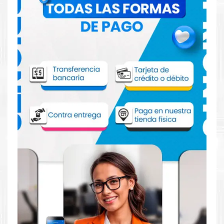
Comprar Tinta HP 964 Magenta para
impresoras 9010 9020
Aprovecha nuestra experiencia y atención para adquirir tus
productos. Tenemos promociones todos los dias. Escríbenos o
visítanos hoy para encontrar la solución perfecta para tu
impresora
HP
, como la
Tinta HP 964 Magenta para impresoras
9010 9020
.
Dónde comprar Tinta para impresoras
9010 9020 en Lima o para provincia
Tienda autorizada por
HP
. Descubre la mejor manera de
abastecerte de
Tinta HP 964 Magenta para impresoras HP