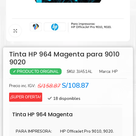
Agrandar
Tinta HP 964 Magenta para 9010
9020
SKU:
3JA51AL
Marca:
HP
✓ PRODUCTO ORIGINAL
El
El
S/
108.87
S/
158.87
Precio inc. IGV:
precio
precio
¡SUPER OFERTA!
18 disponibles
original
actual
era:
es:
Tinta HP 964 Magenta
S/158.87.
S/108.87.
PARA IMPRESORA:
HP OfficeJet Pro 9010, 9020.