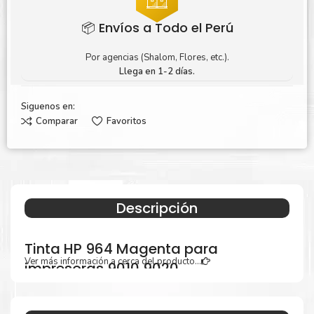
📦 Envíos a Todo el Perú
Por agencias (Shalom, Flores, etc.).
Llega en 1-2 días.
Siguenos en:
Comparar
Favoritos
Descripción
Tinta HP 964 Magenta para
Ver más información a cerca del producto...
impresoras 9010 9020