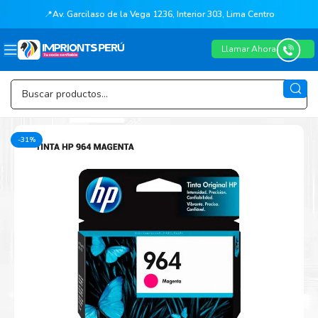
📍
Av. Garcilaso de la Vega 1236, Interior 303, Lima Centro
Llamar Ahora
-31%