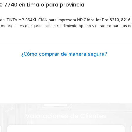
 7740 en Lima o para provincia
e de
TINTA HP 954XL CIAN para impresora HP Office Jet Pro 8210, 8216,
os originales que garantizan un rendimiento óptimo y duradero para tus n
¿Cómo comprar de manera segura?
Haga Click Aquí para ver proceso de una compra segura
or para
Sustituya sus cartuchos de
TINTA HP 954XL CIAN
rápida
extracción automática de sellado y el embalaje fácil de abrir p
 954XL
imprimir enseguida.
Valoraciones de Clientes