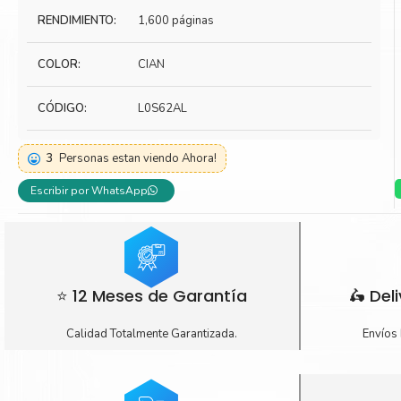
RENDIMIENTO:
1,600 páginas
Toner Kyocera
Toner Ko
Toner Canon
Toner S
COLOR:
CIAN
CÓDIGO:
L0S62AL
3
Personas estan viendo Ahora!
Escribir por WhatsApp
⭐ 12 Meses de Garantía
🛵 Del
Calidad Totalmente Garantizada.
Envíos 