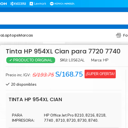
ra
Laptops
Marcas
Fo
Tinta HP 954XL Cian para 7720 7740
SKU:
L0S62AL
Marca:
HP
✓ PRODUCTO ORIGINAL
El
El
S/
168.75
¡SUPER OFERTA!
S/
193.75
Precio inc. IGV:
precio
precio
20 disponibles
original
actual
era:
es:
TONER
TONER
TINTA HP 954XL CIAN
S/193.75.
S/168.75.
Toner Hp
Toner Br
PARA
HP Office Jet Pro 8210, 8216, 8218,
Toner Xerox
Toner S
IMPRESORA:
7740 , 8710, 8720, 8730, 8740.
Toner Lexmark
Toner Ri