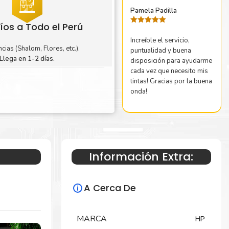
Pamela Padilla
íos a Todo el Perú
Valorado
con
5
de 5
Increíble el servicio,
cias (Shalom, Flores, etc.).
puntualidad y buena
Llega en 1-2 días.
disposición para ayudarme
cada vez que necesito mis
tintas! Gracias por la buena
onda!
Información Extra:
A Cerca De
MARCA
HP