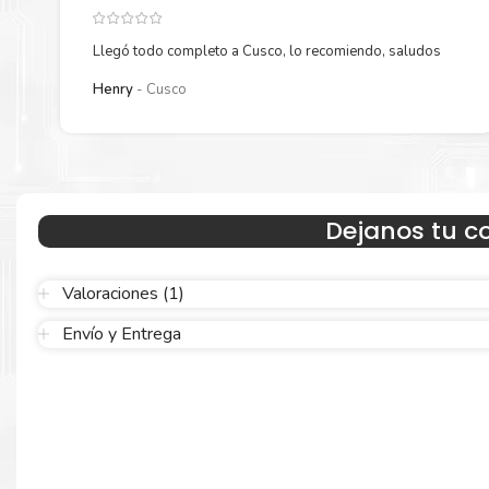
Llegó todo completo a Cusco, lo recomiendo, saludos
Henry
Cusco
Resultados que sorprenden
Confíe en el rendimiento uniforme de
Hp
. Descubra cómo saber si
cartucho es original o no
Aquí
.
Dejanos tu c
Calidad en la que puede confiar
Valoraciones (1)
Envío y Entrega
Resultados de precisión, página tras página, para mantener su
empresa funcionando perfectamente.