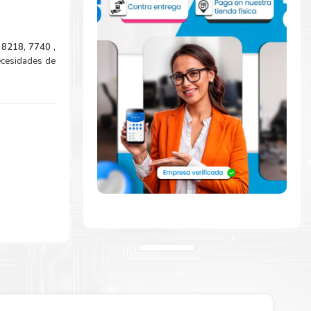
 8218, 7740 ,
ecesidades de
mente con la
ara comenzar a