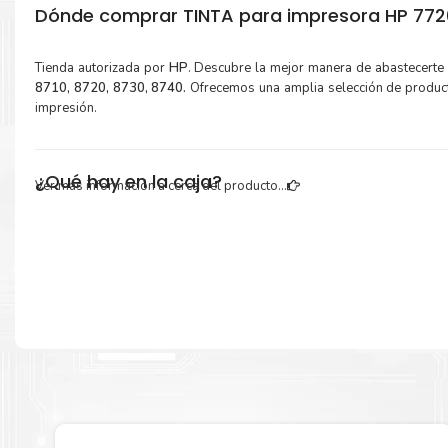
Dónde comprar TINTA para impresora HP 7720
Tienda autorizada por
HP
. Descubre la mejor manera de abastecert
8710, 8720, 8730, 8740.
Ofrecemos una amplia selección de product
impresión.
¿Qué hay en la caja?
Ver más información a cerca del producto...
Cartuchos de
TINTA HP 954XL CIAN
original y Guía de reciclaje.
Más información:
Estamos autorizados por
HP
.
Hacemos envíos al por mayor y men
empresas privadas, del estado y público en general.
Garantizamos el cumplimiento de su requerimiento de
TINTA HP
CIAN
para su despacho.