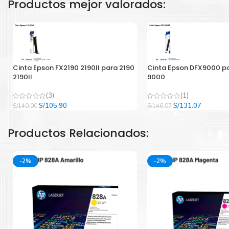
Productos mejor valorados:
Cinta Epson FX2190 2190II para 2190
Cinta Epson DFX9000 p
2190II
9000
(3)
(1)
El
El
El
El
S/
105.90
S/
131.07
S/
140.00
S/
146.07
precio
precio
precio
precio
original
actual
original
actual
Productos Relacionados:
era:
es:
era:
es:
S/140.00.
S/105.90.
S/146.07.
S/131.07
-2%
-2%