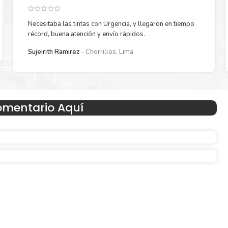
Necesitaba las tintas con Urgencia, y llegaron en tiempo
récord, buena atención y envío rápidos.
Reduzca el consumo de energía
Sujeirith Ramirez
Chorrillos, Lima
 un
Consuma un 21 % menos de energía en promedio en com
con la generación anterior.
omentario Aquí
Amigables con el Medio Ambient
Al elegir Cartuchos Originales
HP
, usted está participand
economía circular.