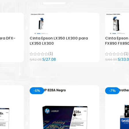
ara DFX-
Cinta Epson LX350 LX300 para
Cinta Epson
LX350 LX300
FX890 FX890
(1)
(1)
El
El
El
S/
27.08
S/
33.
S/
42.08
S/
44.99
precio
precio
precio
original
actual
origina
era:
es:
era:
.
S/42.08.
S/27.08.
S/44.9
-6%
-7%