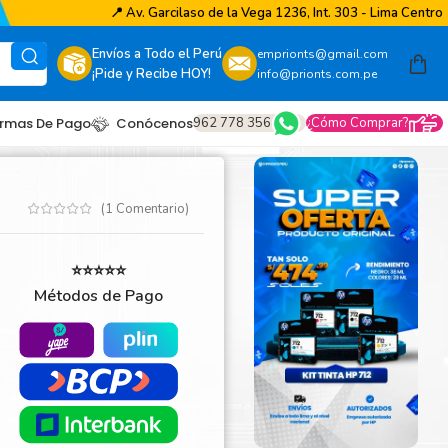
📍
Av. Garcilaso de la Vega 1236, Int. 303 - Lima Centro
Envíos a Todo el Perú
emprionts@gmail.com
¡Pide y Recibe HOY!
info@prionts.com.pe
962 778 356
¿Cómo Comprar?
rmas De Pago
Conócenos
(
1
Comentario)
⭐⭐⭐⭐⭐
Métodos de Pago
other
amsung
coh