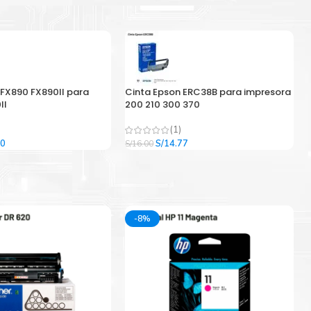
 FX890 FX890II para
Cinta Epson ERC38B para impresora
II
200 210 300 370
(1)
El
El
El
00
S/
14.77
S/
16.00
precio
precio
precio
l
actual
original
actual
es:
era:
es:
9.
S/33.00.
S/16.00.
S/14.77.
-8%