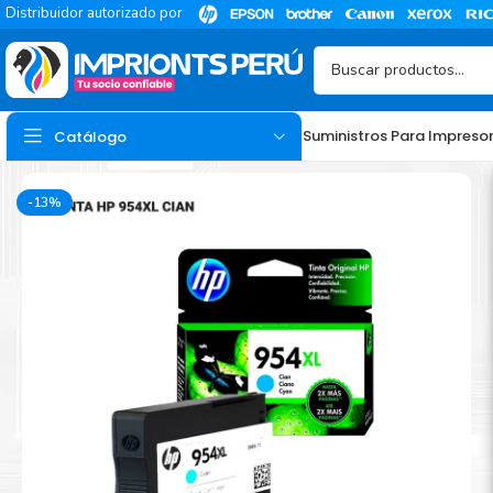
Distribuidor autorizado por
Suministros Para Impreso
Catálogo
-13%
TINTA
Tinta Hp
Tinta Epson
Tinta Canon