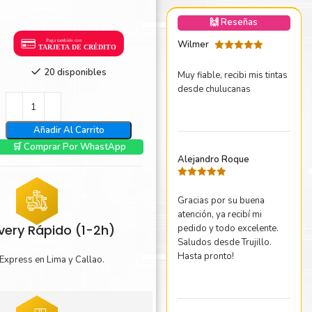
nica Minolta
🙌 Reseñas
harp
Wilmer
Valorado
con
5
de 5
20 disponibles
Muy fiable, recibi mis tintas
desde chulucanas
Añadir Al Carrito
🛒 Comprar Por WhastApp
Alejandro Roque
Valorado
con
5
de 5
Gracias por su buena
atención, ya recibí mi
ivery Rápido (1-2h)
pedido y todo excelente.
Saludos desde Trujillo.
Hasta pronto!
Express en Lima y Callao.