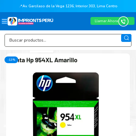
📍
Av. Garcilaso de la Vega 1236, Interior 303, Lima Centro
Llamar Ahora
-13%