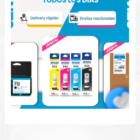
Reduzca el consumo de energía
Consuma un 21 % menos de energía en promedio en
comparación con la generación anterior.
Calidad en la que puede confiar
Resultados de precisión, página tras página, para
mantener su empresa funcionando perfectamente.
Amigables con el Medio Ambiente
Al elegir Cartuchos Originales
HP
, usted está