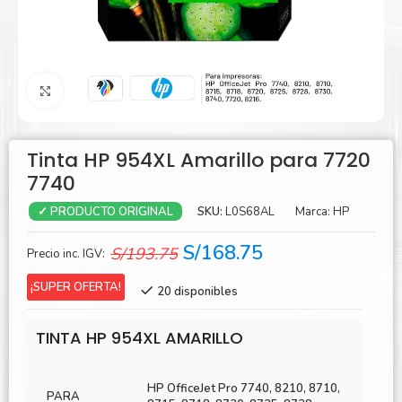
Agrandar
Tinta HP 954XL Amarillo para 7720
7740
SKU:
L0S68AL
Marca:
HP
✓ PRODUCTO ORIGINAL
El
El
S/
168.75
S/
193.75
Precio inc. IGV:
precio
precio
¡SUPER OFERTA!
20 disponibles
original
actual
era:
es:
TINTA HP 954XL AMARILLO
S/193.75.
S/168.75.
HP OfficeJet Pro 7740, 8210, 8710,
PARA