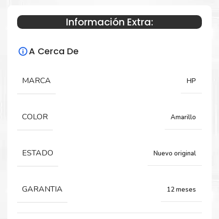
Información Extra:
Especificaciones Técnicas
A Cerca De
Para impresoras:
TINTA para impresora HP Office Jet Pro
MARCA
HP
8210, 8216, 8218, 7740 , 8710, 8720, 8730,
8740.
COLOR
Amarillo
Rendimiento:
ESTADO
Nuevo original
1,600 páginas
GARANTIA
12 meses