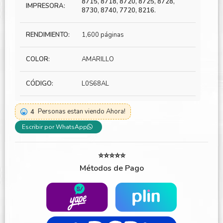
8715, 8718, 8720, 8725, 8728,
IMPRESORA:
8730, 8740, 7720, 8216.
RENDIMIENTO:
1,600 páginas
COLOR:
AMARILLO
CÓDIGO:
L0S68AL
4
Personas estan viendo Ahora!
Escribir por WhatsApp
⭐⭐⭐⭐⭐
Métodos de Pago