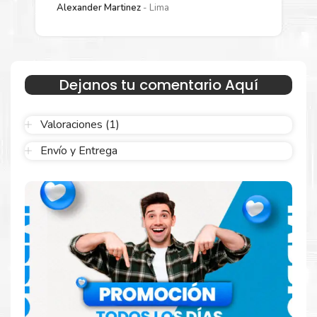
Alexander Martinez
Lima
Estamos autorizados por
HP
.
Hacemos envíos al por mayor y
menor para empresas privadas, del estado y público en
general.
Garantizamos el cumplimiento de su requerimiento de
TINTA HP
954XL AMARILLO
para su despacho.
Dejanos tu comentario Aquí
Sustituya sus cartuchos de
TINTA HP 954XL AMARILLO
rápidamente con la extracción automática de sellado y el
Valoraciones (1)
embalaje fácil de abrir para comenzar a imprimir enseguida.
Envío y Entrega
Resultados que sorprenden
Confíe en el rendimiento uniforme de
Hp
. Descubra
cómo saber si un cartucho es original o no
Aquí
.