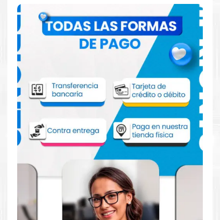
Comprar TINTA HP 954XL AMARILLO para
impresora HP 7720 7740
Aprovecha nuestra experiencia y atención para adquirir tus
productos. Tenemos promociones todos los días. Escríbenos o
visítanos hoy para encontrar la solución perfecta para tu
impresora
HP
, como la
TINTA HP 954XL AMARILLO
para
impresoras 8210, 8216, 8218, 7740 , 8710, 8720, 8730, 8740.
Dónde comprar TINTA para impresora HP
7720 7740 en Lima o para provincia