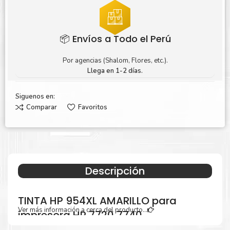
📦 Envíos a Todo el Perú
Por agencias (Shalom, Flores, etc.).
Llega en 1-2 días.
Siguenos en:
Comparar
Favoritos
Descripción
TINTA HP 954XL AMARILLO para
Ver más información a cerca del producto...
impresora HP 7720 7740