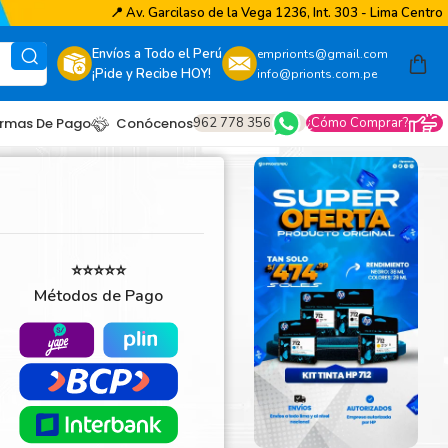
📍
Av. Garcilaso de la Vega 1236, Int. 303 - Lima Centro
Envíos a Todo el Perú
emprionts@gmail.com
¡Pide y Recibe HOY!
info@prionts.com.pe
962 778 356
¿Cómo Comprar?
rmas De Pago
Conócenos
⭐⭐⭐⭐⭐
Métodos de Pago
other
amsung
coh