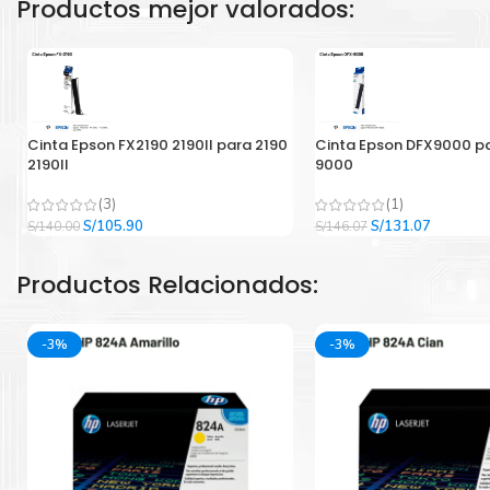
Productos mejor valorados:
Cinta Epson FX2190 2190II para 2190
Cinta Epson DFX9000 p
2190II
9000
(3)
(1)
El
El
El
El
S/
105.90
S/
131.07
S/
140.00
S/
146.07
precio
precio
precio
precio
original
actual
original
actual
Productos Relacionados:
era:
es:
era:
es:
S/140.00.
S/105.90.
S/146.07.
S/131.07
-3%
-3%