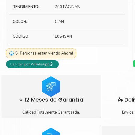
RENDIMIENTO:
700 PÁGINAS
Toner Kyocera
Toner Ko
Toner Canon
Toner S
COLOR:
CIAN
CÓDIGO:
L0S49AN
5
Personas estan viendo Ahora!
Escribir por WhatsApp
⭐ 12 Meses de Garantía
🛵 Del
Calidad Totalmente Garantizada.
Envíos 