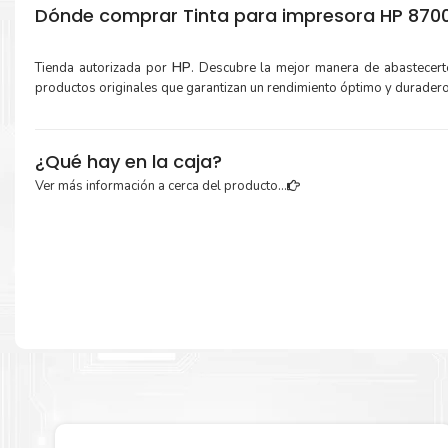
Dónde comprar Tinta para impresora HP 8700
Tienda autorizada por
HP
. Descubre la mejor manera de abastecer
productos originales que garantizan un rendimiento óptimo y durader
¿Qué hay en la caja?
Ver más información a cerca del producto...
Cartuchos de
Tinta HP 952 Cian
original y Guía de reciclaje.
Más información:
Estamos autorizados por
HP
.
Hacemos envíos al por mayor y men
empresas privadas, del estado y público en general.
Garantizamos el cumplimiento de su requerimiento de
Tinta 
Cian
para su despacho.