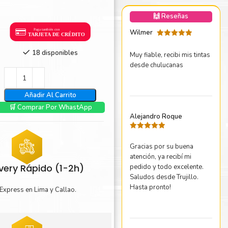
nica Minolta
🙌 Reseñas
harp
Wilmer
Valorado
con
5
de 5
18 disponibles
Muy fiable, recibi mis tintas
desde chulucanas
Añadir Al Carrito
🛒 Comprar Por WhastApp
Alejandro Roque
Valorado
con
5
de 5
Gracias por su buena
atención, ya recibí mi
ivery Rápido (1-2h)
pedido y todo excelente.
Saludos desde Trujillo.
Hasta pronto!
Express en Lima y Callao.