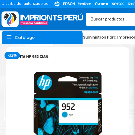
Distribuidor autorizado por
Suministros Para Impreso
Catálogo
-32%
TINTA
Tinta Hp
Tinta Epson
Tinta Canon