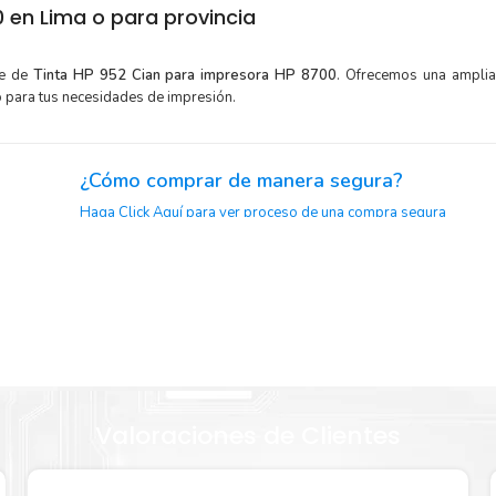
 en Lima o para provincia
te de
Tinta HP 952 Cian para impresora HP 8700
. Ofrecemos una amplia
o para tus necesidades de impresión.
¿Cómo comprar de manera segura?
Haga Click Aquí para ver proceso de una compra segura
or para
Sustituya sus cartuchos de
Tinta HP 952 Cian
rápidamente con 
automática de sellado y el embalaje fácil de abrir para comen
HP 952
enseguida.
Valoraciones de Clientes