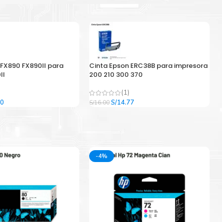
 FX890 FX890II para
Cinta Epson ERC38B para impresora
II
200 210 300 370
(1)
El
El
El
00
S/
14.77
S/
16.00
precio
precio
precio
l
actual
original
actual
es:
era:
es:
9.
S/33.00.
S/16.00.
S/14.77.
-4%