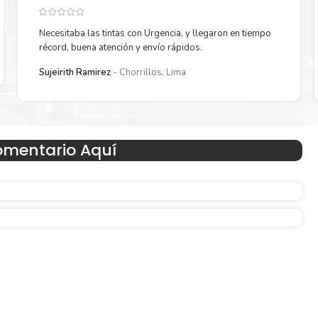
Necesitaba las tintas con Urgencia, y llegaron en tiempo
récord, buena atención y envío rápidos.
Reduzca el consumo de energía
Sujeirith Ramirez
Chorrillos, Lima
 un
Consuma un 21 % menos de energía en promedio en com
con la generación anterior.
omentario Aquí
Amigables con el Medio Ambient
Al elegir Cartuchos Originales
HP
, usted está participand
economía circular.