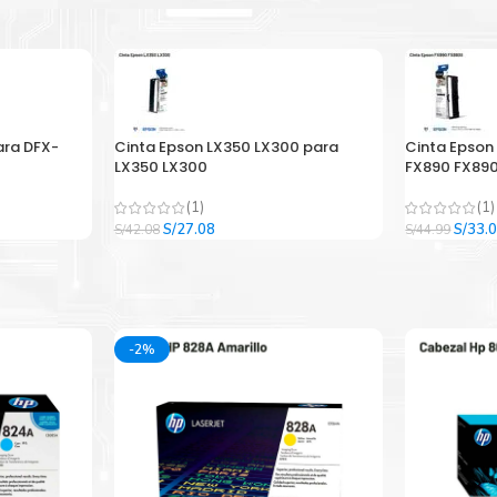
ara DFX-
Cinta Epson LX350 LX300 para
Cinta Epson
LX350 LX300
FX890 FX890
(1)
(1)
El
El
El
S/
27.08
S/
33.
S/
42.08
S/
44.99
precio
precio
precio
original
actual
origina
era:
es:
era:
.
S/42.08.
S/27.08.
S/44.9
-2%