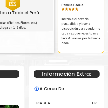
Pamela Padilla
íos a Todo el Perú
Valorado
con
5
de 5
Increíble el servicio,
cias (Shalom, Flores, etc.).
puntualidad y buena
Llega en 1-2 días.
disposición para ayudarme
cada vez que necesito mis
tintas! Gracias por la buena
onda!
Información Extra:
A Cerca De
MARCA
HP