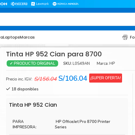
ra
Laptops
Marcas
Fo
Tinta HP 952 Cian para 8700
SKU:
L0S49AN
Marca:
HP
✓ PRODUCTO ORIGINAL
El
El
S/
106.04
¡SUPER OFERTA!
S/
156.04
Precio inc. IGV:
precio
precio
18 disponibles
original
actual
era:
es:
TONER
TONER
Tinta HP 952 Cian
S/156.04.
S/106.04.
Toner Hp
Toner Br
PARA
HP OfficeJet Pro 8700 Printer
Toner Xerox
Toner S
IMPRESORA:
Series
Toner Lexmark
Toner Ri