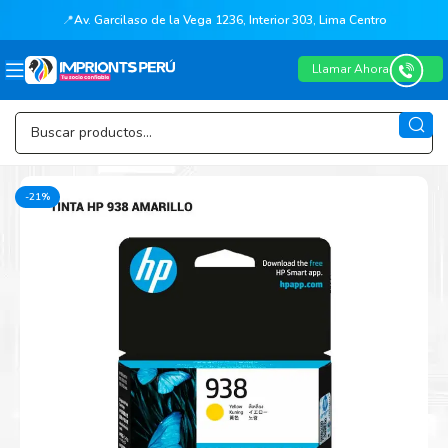
📍
Av. Garcilaso de la Vega 1236, Interior 303, Lima Centro
Llamar Ahora
-21%