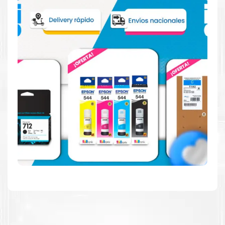
Reduzca el consumo de energía
Consuma un 21 % menos de energía en promedio en
comparación con la generación anterior.
Calidad en la que puede confiar
Resultados de precisión, página tras página, para
mantener su empresa funcionando perfectamente.
Amigables con el Medio Ambiente
Al elegir Cartuchos Originales
HP
, usted está
participando en la economía circular.