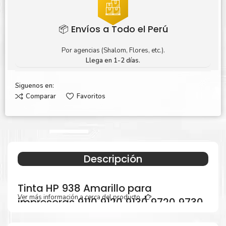
📦 Envíos a Todo el Perú
Por agencias (Shalom, Flores, etc.).
Llega en 1-2 días.
Siguenos en:
Comparar
Favoritos
Descripción
Tinta HP 938 Amarillo para
Ver más información a cerca del producto...
impresoras 9110 9120 9130 9720 9730