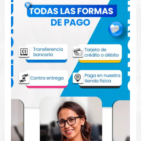
Comprar Tinta HP 938 Amarillo para
impresoras 9110 9120 9130 9720 9730
Aprovecha nuestra experiencia y atención para adquirir tus
productos. Tenemos promociones todos los dias. Escríbenos o
visítanos hoy para encontrar la solución perfecta para tu
impresora
HP
, como la
Tinta HP 938 Amarillo para impresoras
9110 9120 9130 9720 9730
.
Dónde comprar Tinta para impresoras HP
9110 9120 9130 9720 9730 en Lima o para
provincia