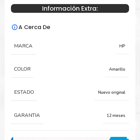
Información Extra:
Especificaciones Técnicas
A Cerca De
Para impresoras:
Tinta para impresoras HP OfficeJet Pro
MARCA
HP
9110, 9120, 9130, 9720, 9730.
COLOR
Amarillo
Rendimiento:
800 Páginas
ESTADO
Nuevo original
GARANTIA
12 meses