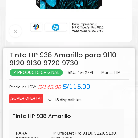
Agrandar
Tinta HP 938 Amarillo para 9110
9120 9130 9720 9730
SKU:
4S6X7PL
Marca:
HP
✓ PRODUCTO ORIGINAL
El
El
S/
115.00
S/
145.00
Precio inc. IGV:
precio
precio
¡SUPER OFERTA!
18 disponibles
original
actual
era:
es:
Tinta HP 938 Amarillo
S/145.00.
S/115.00.
PARA
HP OfficeJet Pro 9110, 9120, 9130,