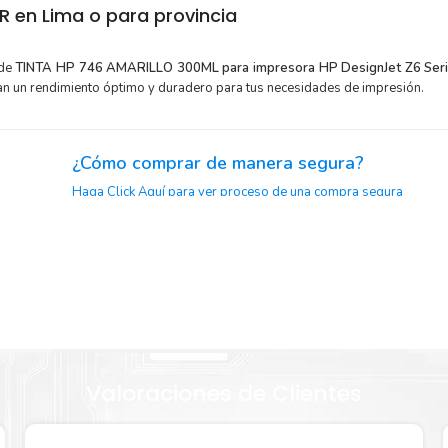
 en Lima o para provincia
 de
TINTA HP 746 AMARILLO 300ML para impresora HP DesignJet Z6 Seri
an un rendimiento óptimo y duradero para tus necesidades de impresión.
¿Cómo comprar de manera segura?
Haga Click Aquí para ver proceso de una compra segura
claje.
or para
Sustituya sus cartuchos de
TINTA HP 746 AMARILLO 300M
con la extracción automática de sellado y el embalaje fácil 
HP 746
comenzar a imprimir enseguida.
Valoraciones de Clientes