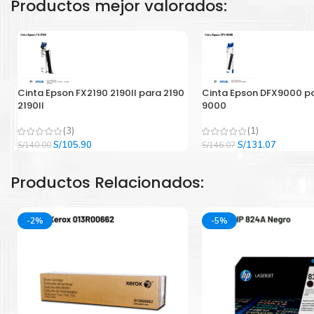
Productos mejor valorados:
Cinta Epson FX2190 2190II para 2190
Cinta Epson DFX9000 p
2190II
9000
(3)
(1)
El
El
El
El
S/
105.90
S/
131.07
S/
140.00
S/
146.07
precio
precio
precio
precio
original
actual
original
actual
Productos Relacionados:
era:
es:
era:
es:
S/140.00.
S/105.90.
S/146.07.
S/131.07
-2%
-5%