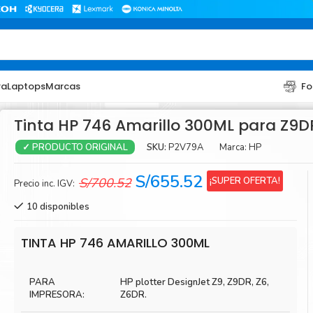
ra
Laptops
Marcas
Fo
Tinta HP 746 Amarillo 300ML para Z9D
SKU:
P2V79A
Marca:
HP
✓ PRODUCTO ORIGINAL
El
El
S/
655.52
¡SUPER OFERTA!
S/
700.52
Precio inc. IGV:
precio
precio
10 disponibles
original
actual
era:
es:
TONER
TONER
TINTA HP 746 AMARILLO 300ML
S/700.52.
S/655.52.
Toner Hp
Toner Br
PARA
HP plotter DesignJet Z9, Z9DR, Z6,
Toner Xerox
Toner S
IMPRESORA:
Z6DR.
Toner Lexmark
Toner Ri