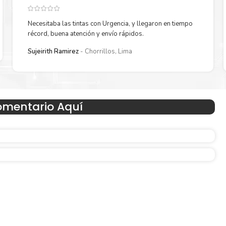
Necesitaba las tintas con Urgencia, y llegaron en tiempo
récord, buena atención y envío rápidos.
Reduzca el consumo de energía
Sujeirith Ramirez
Chorrillos, Lima
 un
Consuma un 21 % menos de energía en promedio en com
con la generación anterior.
omentario Aquí
Amigables con el Medio Ambient
Al elegir Cartuchos Originales
HP
, usted está participand
economía circular.