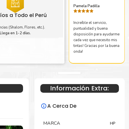
Pamela Padilla
íos a Todo el Perú
Valorado
con
5
de 5
Increíble el servicio,
cias (Shalom, Flores, etc.).
puntualidad y buena
Llega en 1-2 días.
disposición para ayudarme
cada vez que necesito mis
tintas! Gracias por la buena
onda!
Información Extra:
A Cerca De
MARCA
HP