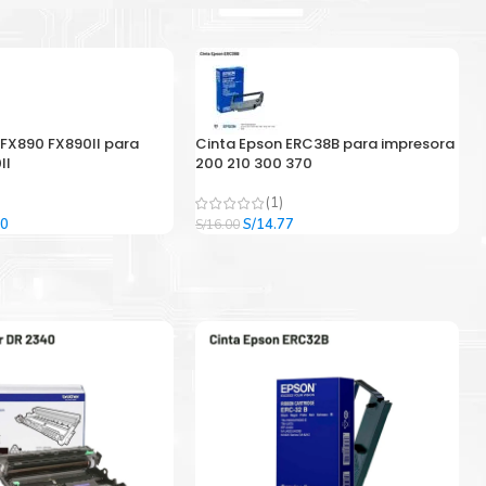
 FX890 FX890II para
Cinta Epson ERC38B para impresora
II
200 210 300 370
(1)
El
El
El
00
S/
14.77
S/
16.00
precio
precio
precio
l
actual
original
actual
es:
era:
es:
9.
S/33.00.
S/16.00.
S/14.77.