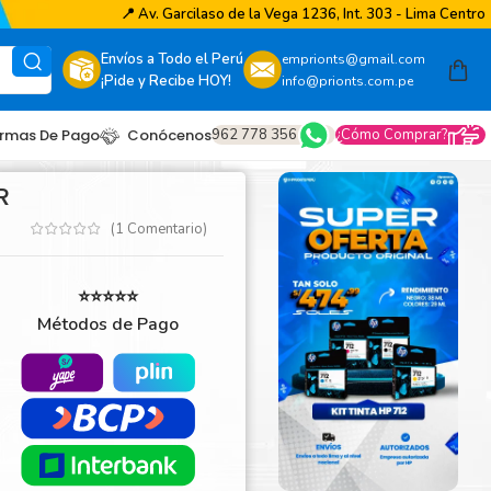
📍
Av. Garcilaso de la Vega 1236, Int. 303 - Lima Centro
Envíos a Todo el Perú
emprionts@gmail.com
¡Pide y Recibe HOY!
info@prionts.com.pe
962 778 356
¿Cómo Comprar?
rmas De Pago
Conócenos
R
(
1
Comentario)
⭐⭐⭐⭐⭐
Métodos de Pago
other
amsung
coh