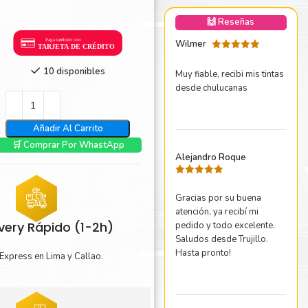
nica Minolta
🙌 Reseñas
harp
Wilmer
Valorado
con
5
de 5
10 disponibles
Muy fiable, recibi mis tintas
desde chulucanas
Añadir Al Carrito
🛒 Comprar Por WhastApp
Alejandro Roque
Valorado
con
5
de 5
Gracias por su buena
atención, ya recibí mi
ivery Rápido (1-2h)
pedido y todo excelente.
Saludos desde Trujillo.
Hasta pronto!
Express en Lima y Callao.