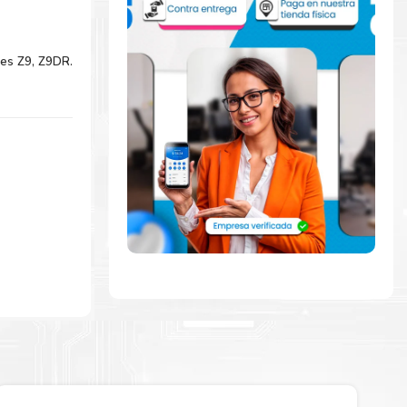
es Z9, Z9DR.
L
rápidamente
de abrir para