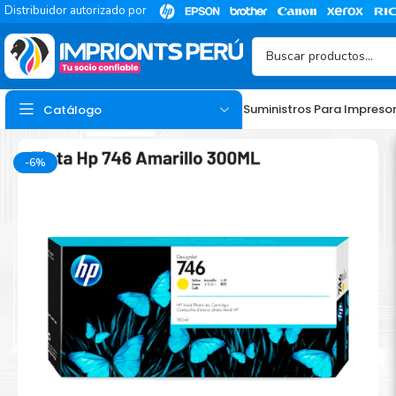
Distribuidor autorizado por
Suministros Para Impreso
Catálogo
-6%
TINTA
Tinta Hp
Tinta Epson
Tinta Canon