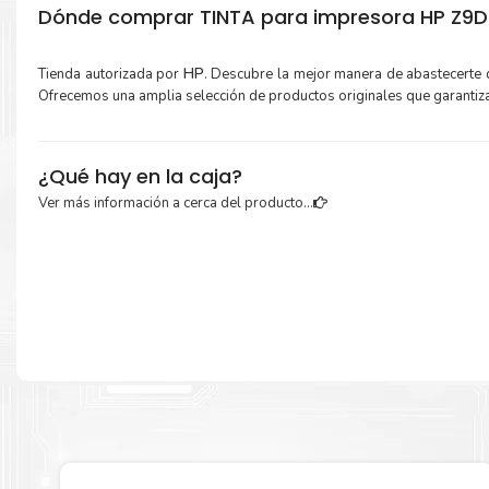
Dónde comprar TINTA para impresora HP Z9DR
Tienda autorizada por
HP
. Descubre la mejor manera de abastecerte
Ofrecemos una amplia selección de productos originales que garantiz
¿Qué hay en la caja?
Ver más información a cerca del producto...
Cartuchos de
TINTA HP 746 AMARILLO 300ML
original y Guía de reci
Más información:
Estamos autorizados por
HP
.
Hacemos envíos al por mayor y men
empresas privadas, del estado y público en general.
Garantizamos el cumplimiento de su requerimiento de
TINTA 
AMARILLO 300ML
para su despacho.