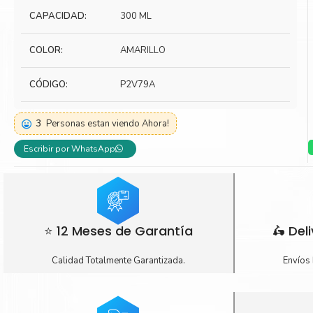
CAPACIDAD:
300 ML
Toner Kyocera
Toner Ko
Toner Canon
Toner S
COLOR:
AMARILLO
CÓDIGO:
P2V79A
3
Personas estan viendo Ahora!
Escribir por WhatsApp
⭐ 12 Meses de Garantía
🛵 Del
Calidad Totalmente Garantizada.
Envíos 