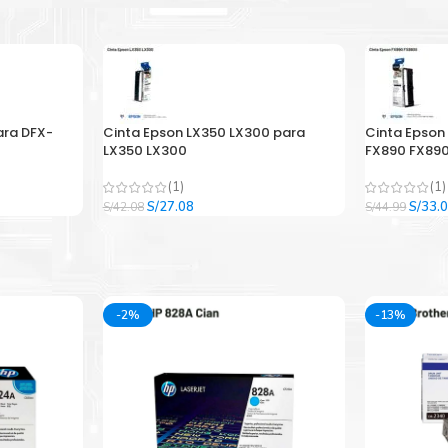
ara DFX-
Cinta Epson LX350 LX300 para
Cinta Epson
LX350 LX300
FX890 FX890
(1)
(1)
El
El
El
S/
27.08
S/
33.
S/
42.08
S/
44.99
precio
precio
precio
original
actual
origina
era:
es:
era:
.
S/42.08.
S/27.08.
S/44.9
-2%
-13%