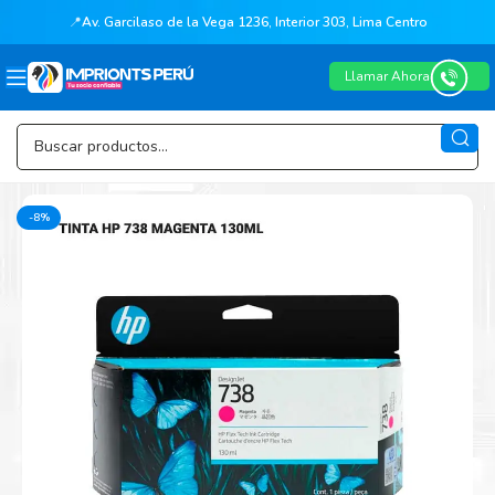
📍
Av. Garcilaso de la Vega 1236, Interior 303, Lima Centro
Llamar Ahora
-8%