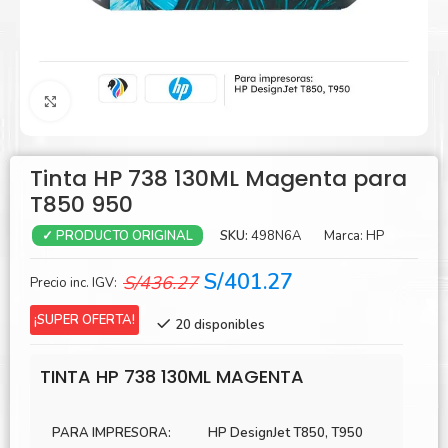
Agrandar
Tinta HP 738 130ML Magenta para
T850 950
SKU:
498N6A
Marca:
HP
✓ PRODUCTO ORIGINAL
El
El
S/
401.27
S/
436.27
Precio inc. IGV:
precio
precio
¡SUPER OFERTA!
20 disponibles
original
actual
era:
es:
TINTA HP 738 130ML MAGENTA
S/436.27.
S/401.27.
PARA IMPRESORA:
HP DesignJet T850, T950