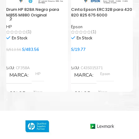
Drum HP 828A Negro para
Cinta Epson ERC32B para 420
C
M855 M880 Original
820 825 675 6000
p
HP
Epson
E
(1)
(1)
En Stock
En Stock
El
El
S/
483.56
S/
19.77
S/
513.56
S/
precio
precio
Añadir Al Carrito
Añadir Al Carrito
original
actual
era:
es:
SKU:
CF358A
SKU:
C43S015371
S
S/513.56.
S/483.56.
HP
Epson
MARCA
MARCA
Negro
Negro
COLOR
COLOR
Nuevo original
Nuevo original
ESTADO
ESTADO
12 meses
12 meses
GARANTIA
GARANTIA