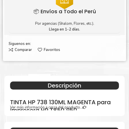
📦 Envíos a Todo el Perú
Por agencias (Shalom, Flores, etc.).
Llega en 1-2 días.
Siguenos en:
Comparar
Favoritos
Descripción
TINTA HP 738 130ML MAGENTA para
Ver más información a cerca del producto...
impresora HP T850 950