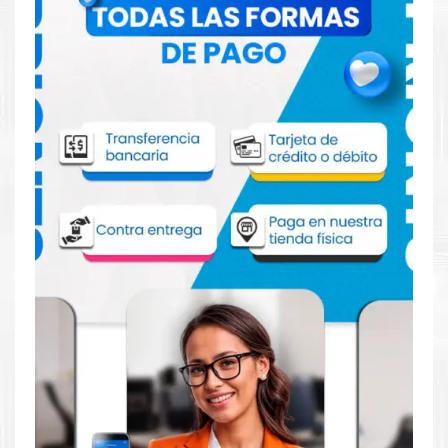
Comprar TINTA HP 738 130ML MAGENTA
para impresora HP T850 950
Aprovecha nuestra experiencia y atención para adquirir tus
productos. Tenemos promociones todos los días. Escríbenos o
visítanos hoy para encontrar la solución perfecta para tu
impresora
HP
, como la
TINTA HP 738 130ML MAGENTA para
impresoras T850, T950.
Dónde comprar TINTA para impresora HP
T850 950 en Lima o para provincia
Tienda autorizada por
HP
. Descubre la mejor manera de
abastecerte de
TINTA HP 738 130ML MAGENTA para