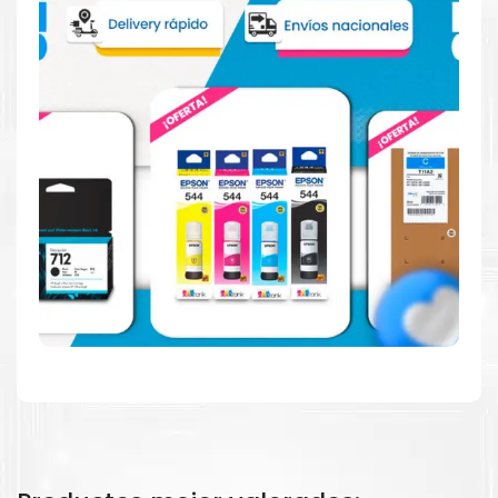
Consuma un 21 % menos de energía en promedio en
comparación con la generación anterior.
Calidad en la que puede confiar
Resultados de precisión, página tras página, para
mantener su empresa funcionando perfectamente.
Amigables con el Medio Ambiente
Al elegir Cartuchos Originales
HP
, usted está
participando en la economía circular.