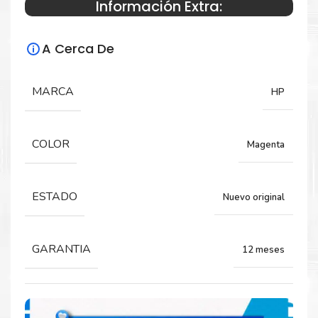
Información Extra:
Especificaciones Técnicas
A Cerca De
Para impresoras:
TINTA para impresora HP DesignJet T850,
MARCA
HP
T950.
COLOR
Magenta
Capacidad:
130ML
ESTADO
Nuevo original
GARANTIA
12 meses