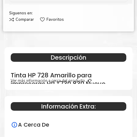
Siguenos en:
Comparar
Favoritos
Descripción
Tinta HP 728 Amarillo para
Ver más información a cerca del producto...
impresoras HP T730 830 Nuevo
Original
Información Extra:
Especificaciones Técnicas
A Cerca De
Para impresoras: