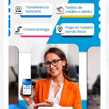
Comprar Tinta HP 728 Amarillo para
impresoras HP T730 830
Aprovecha nuestra experiencia y atención para adquirir tus
productos. Tenemos promociones todos los días. Escríbenos o
visítanos hoy para encontrar la solución perfecta para tu
impresora
HP
, como la
Tinta HP 728 Amarillo para impresoras
HP T730 830.
Dónde comprar Tinta HP 728 Amarillo
para impresoras HP T730 830 en Lima o
para provincia
Tienda autorizada por
HP
. Descubre la mejor manera de
abastecerte de
Tinta HP 728 Amarillo para impresoras HP
T730 830
. Ofrecemos una amplia selección de productos
originales que garantizan un rendimiento óptimo y duradero