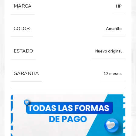
MARCA
HP
Tinta para impresoras HP DesignJet T730
830.
COLOR
Amarillo
Rendimiento:
ESTADO
Nuevo original
130 ML
GARANTIA
12 meses