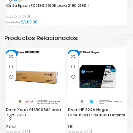
Cinta Epson FX2190 2190II para 2190 2190II
C
(3)
El
El
S/
105.90
S/
140.00
S/
precio
precio
original
actual
Productos Relacionados:
era:
es:
S/140.00.
S/105.90.
-2%
-5%
Drum Xerox 013R00662 para
Drum HP 824A Negro
D
7525 7530
CP6015DN CP6015XH Original
H
Xerox
HP
(1)
(1)