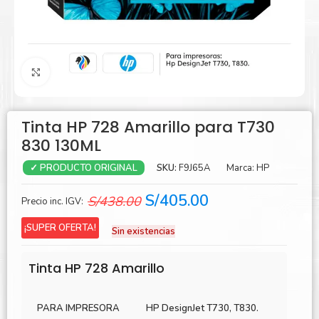
Agrandar
Tinta HP 728 Amarillo para T730
830 130ML
SKU:
F9J65A
Marca:
HP
✓ PRODUCTO ORIGINAL
El
El
S/
405.00
S/
438.00
Precio inc. IGV:
precio
precio
¡SUPER OFERTA!
Sin existencias
original
actual
era:
es:
Tinta HP 728 Amarillo
S/438.00.
S/405.00.
PARA IMPRESORA
HP DesignJet T730, T830.