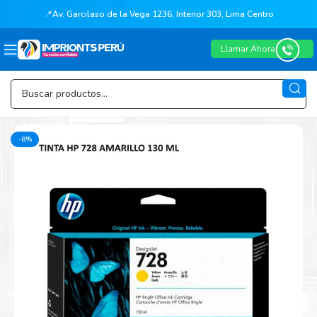
📍
Av. Garcilaso de la Vega 1236, Interior 303, Lima Centro
Llamar Ahora
-8%