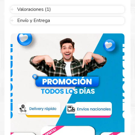
Sustituya sus cartuchos de
Tinta HP 728 Amarillo
rápidamente
con la extracción automática de sellado y el embalaje fácil de
Valoraciones (1)
abrir para comenzar a imprimir enseguida.
Envío y Entrega
Resultados que sorprenden
Confíe en el rendimiento uniforme de
Hp
. Descubra
cómo saber si un cartucho es original o no
Aquí
.
Reduzca el consumo de energía
Consuma un 21 % menos de energía en promedio en
comparación con la generación anterior.